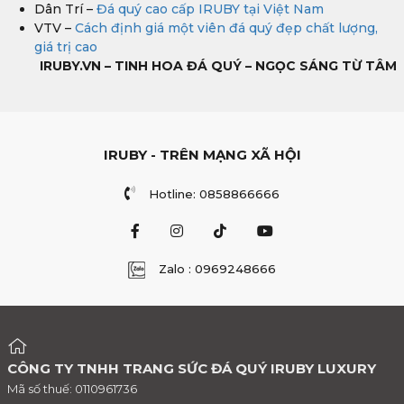
Dân Trí –
Đá quý cao cấp IRUBY tại Việt Nam
VTV –
Cách định giá một viên đá quý đẹp chất lượng,
giá trị cao
IRUBY.VN – TINH HOA ĐÁ QUÝ – NGỌC SÁNG TỪ TÂM
IRUBY - TRÊN MẠNG XÃ HỘI
Hotline: 0858866666
Zalo : 0969248666
CÔNG TY TNHH TRANG SỨC ĐÁ QUÝ IRUBY LUXURY
Mã số thuế: 0110961736