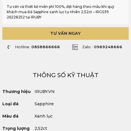
Tư vấn và thiết kế miễn phí 100%, đặt hàng theo mẫu khi quý
khách mua Đá Sapphire xanh lục tự nhiên 2,52ct – IRGS39
26228252 tại IRUBY
TƯ VẤN NGAY
Hotline:
0858866666
Zalo :
0969248666
THÔNG SỐ KỸ THUẬT
Thương hiệu
IRUBY.VN
Loại đá
Sapphire
Màu đá
Xanh lục
Trọng lượng
2,52ct