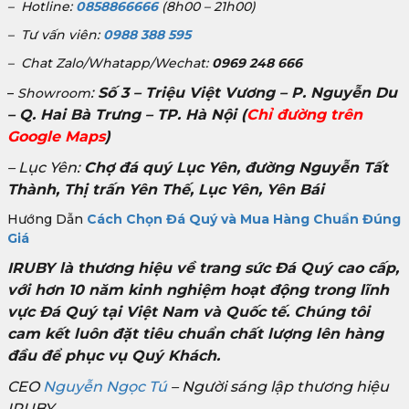
– Hotline:
0858866666
(8h00 – 21h00)
– Tư vấn viên:
0988 388 595
– Chat Zalo/Whatapp/Wechat:
0969 248 666
:
Số 3 – Triệu Việt Vương – P. Nguyễn Du
–
Showroom
– Q. Hai Bà Trưng – TP. Hà Nội
(
Chỉ đường trên
Google Maps
)
– Lục Yên:
Chợ đá quý Lục Yên, đường Nguyễn Tất
Thành, Thị trấn Yên Thế, Lục Yên, Yên Bái
Hướng Dẫn
Cách Chọn Đá Quý và Mua Hàng Chuẩn Đúng
Giá
IRUBY là thương hiệu về trang sức Đá Quý cao cấp,
với hơn 10 năm kinh nghiệm hoạt động trong lĩnh
vực Đá Quý tại Việt Nam và Quốc tế. Chúng tôi
cam kết luôn đặt tiêu chuẩn chất lượng lên hàng
đầu để phục vụ Quý Khách.
CEO
Nguyễn Ngọc Tú
– Người sáng lập thương hiệu
IRUBY