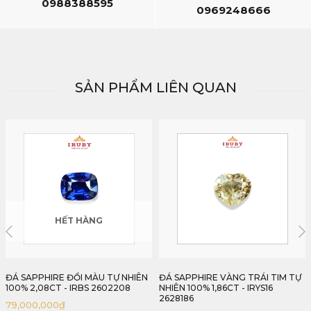
0988388595
0969248666
SẢN PHẨM LIÊN QUAN
ĐÁ SAPPHIRE VÀNG TRÁI TIM TỰ
ĐÁ SAPPHIRE TÍM LAVENDER TỰ
NHIÊN 100% 1,86CT - IRYS16
NHIÊN 100% 1,13CT - IRPS25
2628186
26211113