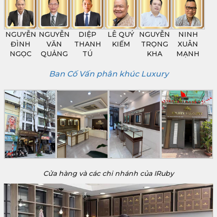
NGUYỄN
NGUYỄN
DIỆP
LÊ QUÝ
NGUYỄN
NINH
ĐÌNH
VĂN
THANH
KIẾM
TRỌNG
XUÂN
NGỌC
QUẢNG
TÚ
KHA
MẠNH
Ban Cố Vấn phân khúc Luxury
Cửa hàng và các chi nhánh của IRuby