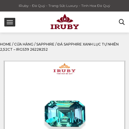
IRuby - Đá Quý - Trang Sức Luxury - Tinh Hoa Đá Quý
HOME
/
CỬA HÀNG
/
SAPPHIRE
/
ĐÁ SAPPHIRE XANH LỤC TỰ NHIÊN
2,52CT – IRGS39 26228252