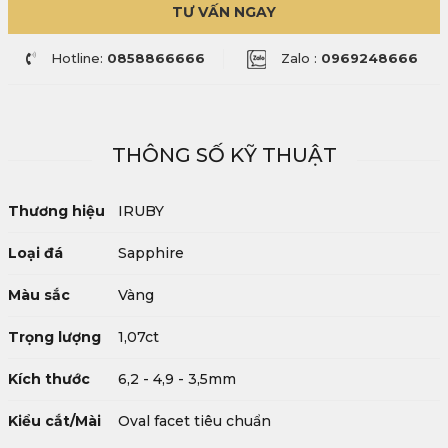
TƯ VẤN NGAY
Hotline:
0858866666
Zalo :
0969248666
THÔNG SỐ KỸ THUẬT
Thương hiệu
IRUBY
Loại đá
Sapphire
Màu sắc
Vàng
Trọng lượng
1,07ct
Kích thước
6,2 - 4,9 - 3,5mm
Kiểu cắt/Mài
Oval facet tiêu chuẩn