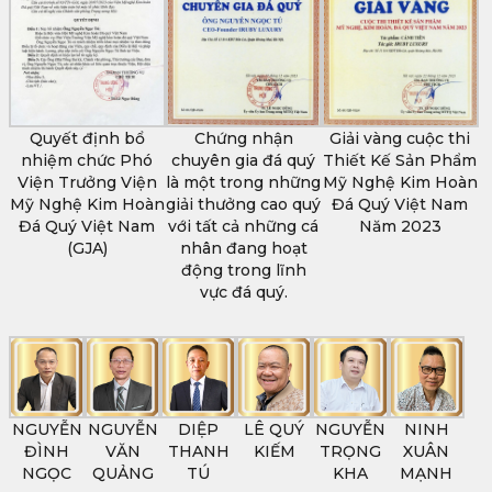
Quyết định bổ
Chứng nhận
Giải vàng cuộc thi
nhiệm chức Phó
chuyên gia đá quý
Thiết Kế Sản Phẩm
Viện Trưởng Viện
là một trong những
Mỹ Nghệ Kim Hoàn
Mỹ Nghệ Kim Hoàn
giải thưởng cao quý
Đá Quý Việt Nam
Đá Quý Việt Nam
với tất cả những cá
Năm 2023
(GJA)
nhân đang hoạt
động trong lĩnh
vực đá quý.
NGUYỄN
NGUYỄN
DIỆP
LÊ QUÝ
NGUYỄN
NINH
ĐÌNH
VĂN
THANH
KIẾM
TRỌNG
XUÂN
NGỌC
QUẢNG
TÚ
KHA
MẠNH