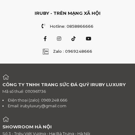
IRUBY - TRÊN MẠNG XÃ HỘI
Hotline: 0858866666
Zalo : 0969248666
CÔNG TY TNHH TRANG SỨC ĐÁ QUÝ IRUBY LUXURY
Mã số thuế: 0110961736
Điện thoại (zalo): 0969.248.666
Email:
irubyluxury@gmail.com
SHOWROOM HÀ NỘI
Số 3 - Triệu Việt Vương - Hai Bà Trưng - Hà Nội