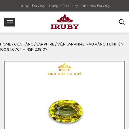
IRuby - Đá Quý - Trang Sức Luxury - Tinh Hoa Đá Quý
HOME
/
CỬA HÀNG
/
SAPPHIRE
/
VIÊN SAPPHIRE MÀU VÀNG TỰ NHIÊN
100% 1,07CT – IRSP 238107