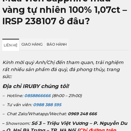
vàng tự nhiên 100% 1,07ct –
IRSP 238107 ở đâu?
GIAO HÀNG
BẢO HÀNH
LIÊN HỆ
Kính mời quý Anh/Chị đến tham quan, trải nghiệm
rất nhiều sản phẩm đá quý, đá phong thủy, trang
sức:
Địa chỉ IRUBY chúng tôi!
– Hotline:
0858866666
(8h00 – 21h00)
– Tư vấn viên:
0988 388 595
– Chat Zalo/Whatapp/Wechat:
0969 248 666
:
Số 3 – Triệu Việt Vương – P. Nguyễn Du
–
Showroom
– Q. Hai Bà Trưng – TP. Hà Nội
(
Chỉ đường trên