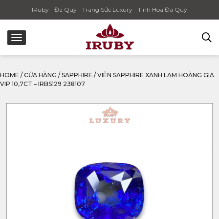
IRuby - Đá Quý - Trang Sức Luxury - Tinh Hoa Đá Quý
HOME
/
CỬA HÀNG
/
SAPPHIRE
/
VIÊN SAPPHIRE XANH LAM HOÀNG GIA
VIP 10,7CT – IRBS129 238107