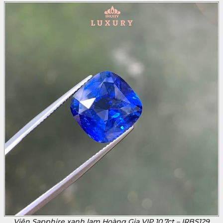
Viên Sapphire xanh lam Hoàng Gia VIP 10,7ct – IRBS129