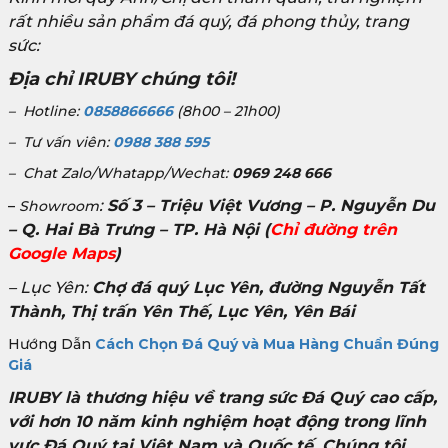
rất nhiều sản phẩm đá quý, đá phong thủy, trang
sức:
Địa chỉ IRUBY chúng tôi!
– Hotline:
0858866666
(8h00 – 21h00)
– Tư vấn viên:
0988 388 595
– Chat Zalo/Whatapp/Wechat:
0969 248 666
:
Số 3 – Triệu Việt Vương – P. Nguyễn Du
–
Showroom
– Q. Hai Bà Trưng – TP. Hà Nội
(
Chỉ đường trên
Google Maps
)
– Lục Yên:
Chợ đá quý Lục Yên, đường Nguyễn Tất
Thành, Thị trấn Yên Thế, Lục Yên, Yên Bái
Hướng Dẫn
Cách Chọn Đá Quý và Mua Hàng Chuẩn Đúng
Giá
IRUBY là thương hiệu về trang sức Đá Quý cao cấp,
với hơn 10 năm kinh nghiệm hoạt động trong lĩnh
vực Đá Quý tại Việt Nam và Quốc tế. Chúng tôi