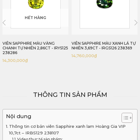
HẾT HÀNG
VIÊN SAPPHIRE MÀU XANH LÁ TỰ
VIÊN SAPPHIRE MÀU XANH LỤC
NHIÊN 3,69CT - IRGS126 238369
4,80CT - IRGS127 238480
14,760,000
₫
38,400,000
₫
THÔNG TIN SẢN PHẨM
Nội dung
Thông tin cơ bản viên Sapphire xanh lam Hoàng Gia VIP
10,7ct – IRBS129 238107
Video thực tế sản phẩm: