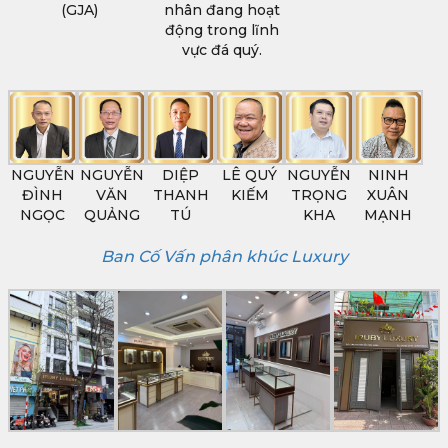
(GJA)
nhân đang hoạt
động trong lĩnh
vực đá quý.
NGUYỄN
NGUYỄN
DIỆP
LÊ QUÝ
NGUYỄN
NINH
ĐÌNH
VĂN
THANH
KIẾM
TRỌNG
XUÂN
NGỌC
QUẢNG
TÚ
KHA
MẠNH
Ban Cố Vấn phân khúc Luxury