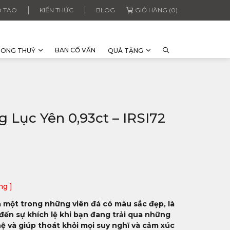
 TẠO
KIẾN THỨC
BLOG
GIỎ HÀNG (0)
BAN CỐ VẤN
HONG THUỶ
QUÀ TẶNG
g Lục Yên 0,93ct – IRSI72
ng ]
à một trong những viên đá có màu sắc đẹp, là
đến sự khích lệ khi bạn đang trải qua những
ệ và giúp thoát khỏi mọi suy nghĩ và cảm xúc