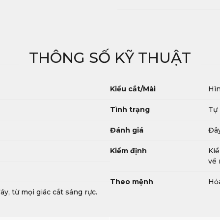
THÔNG SỐ KỸ THUẬT
Kiểu cắt/Mài
Hìn
Tình trạng
Tự
Đánh giá
Đây
Kiểm định
Kiể
về 
Theo mệnh
Hỏ
áy, từ mọi giác cắt sáng rực.