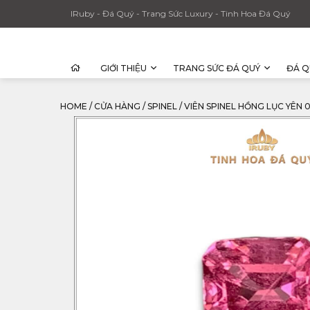
IRuby - Đá Quý - Trang Sức Luxury - Tinh Hoa Đá Quý
GIỚI THIỆU
TRANG SỨC ĐÁ QUÝ
ĐÁ Q
HOME
/
CỬA HÀNG
/
SPINEL
/
VIÊN SPINEL HỒNG LỤC YÊN 0,