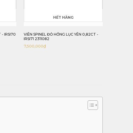
T HÀNG
HẾT HÀNG
NG LỤC YÊN 0,82CT -
VIÊN SPINEL HỒNG LỤC YÊN 0,93CT -
IRSI72 2311093
5,900,000
₫