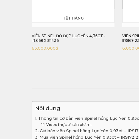
HẾT HÀNG
HẾT HÀNG
 ĐẸP LỤC YÊN 4,36CT -
VIÊN SPINEL ĐỎ HỒNG LỤC YÊN 0,50CT -
IRSI69 2311050
6,000,000
₫
Nội dung
Thông tin cơ bản viên Spinel hồng Lục Yên 0,93c
Video thực tế sản phẩm:
Giá bán viên Spinel hồng Lục Yên 0,93ct – IRSI
Mua viên Spinel hồng Lục Yên 0,93ct – IRSI72 