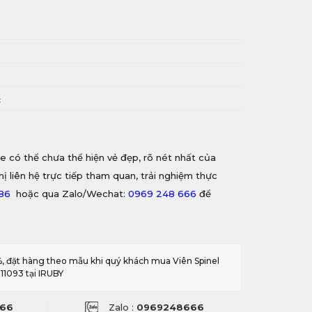
y
i
c
e có thể chưa thể hiện vẻ đẹp, rõ nét nhất của
hị liên hệ trực tiếp tham quan, trải nghiệm thực
886
hoặc qua Zalo/Wechat:
0969 248 666
để
0%, đặt hàng theo mẫu khi quý khách mua Viên Spinel
11093 tại IRUBY
66
Zalo :
0969248666