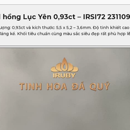
l hồng Lục Yên 0,93ct – IRSI72 23110
ợng: 0,93ct và kích thước: 5,5 x 5,2 – 3,6mm. Độ tinh khiết cao
 đáng kể. Khối tiêu chuẩn cùng màu sắc siêu đẹp rất phù hợp