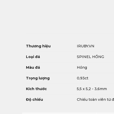
Thương hiệu
IRUBY.VN
Loại đá
SPINEL HỒNG
Màu đá
Hồng
Trọng lượng
0,93ct
Kích thước
5,5 x 5,2 - 3,6mm
Độ chiếu
Chiếu toàn viên từ đ