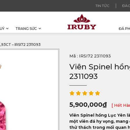
TIN TỨC
ĐÀO
UÝ
TRANG SỨC
ĐÁ P
93CT – IRSI72 2311093
Mã : IRSI72 2311093
Viên Spinel hồn
2311093
5,900,000
₫
[ Hết Hà
Viên Spinel hồng Lục Yên l
một viên đá hy vọng, mang 
thử thách trong mối quan h