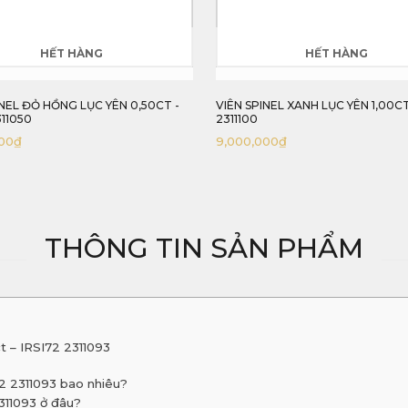
HẾT HÀNG
HẾ
VIÊN SPINEL XANH LỤC YÊN 1,00CT - IRSI70
VIÊN SPINEL ĐỎ HỒ
2311100
IRSI71 2311082
9,000,000
₫
7,500,000
₫
THÔNG TIN SẢN PHẨM
t – IRSI72 2311093
72 2311093 bao nhiêu?
2311093 ở đâu?