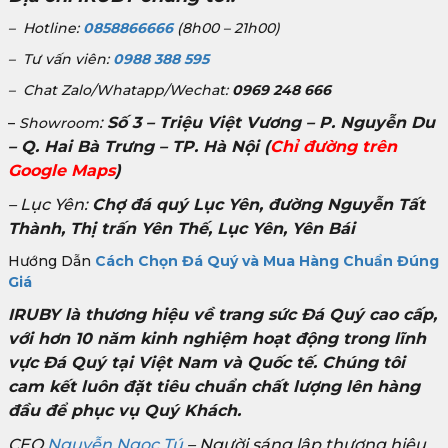
– Hotline:
0858866666
(8h00 – 21h00)
– Tư vấn viên:
0988 388 595
– Chat Zalo/Whatapp/Wechat:
0969 248 666
:
Số 3 – Triệu Việt Vương – P. Nguyễn Du
–
Showroom
– Q. Hai Bà Trưng – TP. Hà Nội
(
Chỉ đường trên
Google Maps
)
– Lục Yên:
Chợ đá quý Lục Yên, đường Nguyễn Tất
Thành, Thị trấn Yên Thế, Lục Yên, Yên Bái
Hướng Dẫn
Cách Chọn Đá Quý và Mua Hàng Chuẩn Đúng
Giá
IRUBY là thương hiệu về trang sức Đá Quý cao cấp,
với hơn 10 năm kinh nghiệm hoạt động trong lĩnh
vực Đá Quý tại Việt Nam và Quốc tế. Chúng tôi
cam kết luôn đặt tiêu chuẩn chất lượng lên hàng
đầu để phục vụ Quý Khách.
CEO
Nguyễn Ngọc Tú
– Người sáng lập thương hiệu