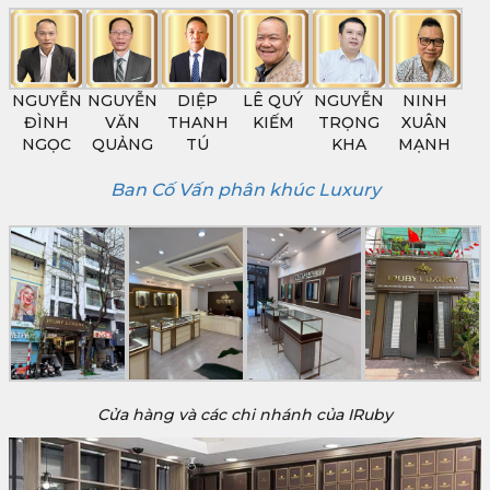
NGUYỄN
NGUYỄN
DIỆP
LÊ QUÝ
NGUYỄN
NINH
ĐÌNH
VĂN
THANH
KIẾM
TRỌNG
XUÂN
NGỌC
QUẢNG
TÚ
KHA
MẠNH
Ban Cố Vấn phân khúc Luxury
Cửa hàng và các chi nhánh của IRuby