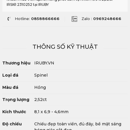
IRSI61 2310252 tại IRUBY
Hotline:
0858866666
Zalo :
0969248666
THÔNG SỐ KỸ THUẬT
Thương hiệu
IRUBY.VN
Loại đá
Spinel
Màu đá
Hồng
Trọng lượng
2,52ct
Kích thước
8,1 x 6,9 - 4,6mm
Độ chiếu
Chiếu đẹp toàn viền, đủ đáy, bề mặt sáng