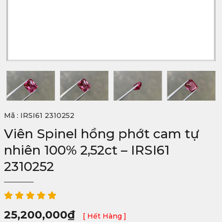
Mã : IRSI61 2310252
Viên Spinel hồng phớt cam tự
nhiên 100% 2,52ct – IRSI61
2310252
25,200,000
₫
[ Hết Hàng ]