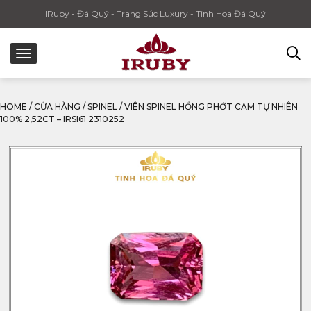
IRuby - Đá Quý - Trang Sức Luxury - Tinh Hoa Đá Quý
HOME
/
CỬA HÀNG
/
SPINEL
/
VIÊN SPINEL HỒNG PHỚT CAM TỰ NHIÊN
100% 2,52CT – IRSI61 2310252