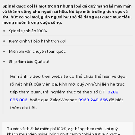
Spinel được coi là một trong những loại đá quý mang lại may mắn
và thành công cho người sở hữu. Nó tạo môi trường tích cực và
thu hút cơ hội mới, giúp người hữu sở dễ dàng đạt được mục tiêu,
mong muốn trong cuộc sống.
Spinel tự nhiên 100%
Kiểm định và bảo hành trọn đời
Miễn phí vận chuyển toàn quốc
Ship đảm bảo Quốc tế
Hình ảnh, video trên website có thể chưa thể hiện vẻ đẹp,
rõ nét nhất của viên đá, kính mời quý Anh/Chị liên hệ trực
tiếp tham quan, trải nghiệm thực tế theo số ĐT:
0288
886 886
hoặc qua Zalo/Wechat:
0969 248 666
để biết
thêm chi tiết.
Tư vấn và thiết kế miễn phí 100%, đặt hàng theo mẫu khi quý
khách mua Viên Spinel hồng phớt cam tự nhiên 100% 2,52ct –