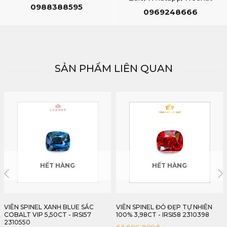
0988388595
0969248666
SẢN PHẨM LIÊN QUAN
HẾT HÀNG
HẾT HÀNG
VIÊN SPINEL ĐỎ ĐẸP TỰ NHIÊN
VIÊN SPINEL HỒNG ĐỖ TỰ NHIÊN
100% 3,98CT - IRSI58 2310398
100% 6,66CT - IRSI59 2310666