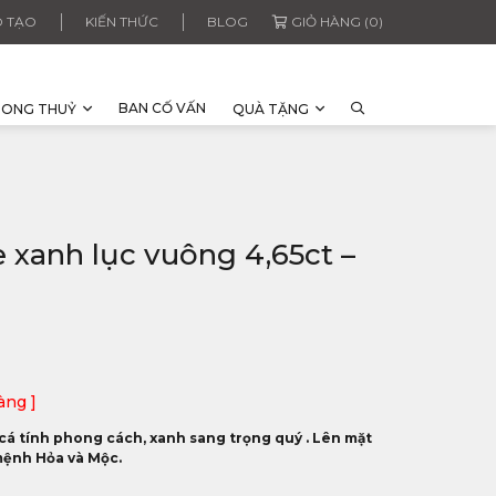
 TẠO
KIẾN THỨC
BLOG
GIỎ HÀNG (0)
BAN CỐ VẤN
HONG THUỶ
QUÀ TẶNG
 xanh lục vuông 4,65ct –
àng ]
cá tính phong cách, xanh sang trọng quý . Lên mặt
mệnh Hỏa và Mộc.