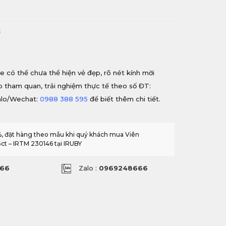
i
c
e có thể chưa thể hiện vẻ đẹp, rõ nét kính mời
ếp tham quan, trải nghiệm thực tế theo số ĐT:
alo/Wechat:
0988 388 595
để biết thêm chi tiết.
0%, đặt hàng theo mẫu khi quý khách mua Viên
ct – IRTM 230146 tại IRUBY
66
Zalo :
0969248666