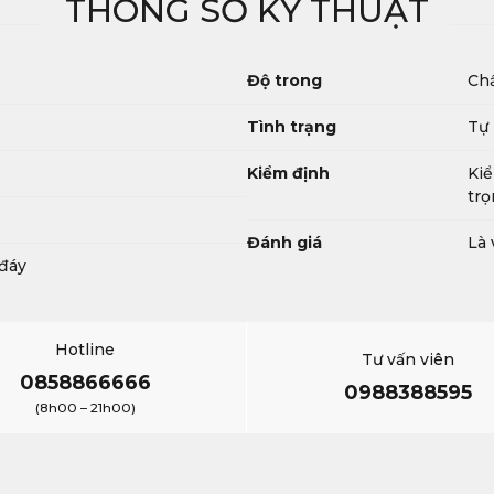
THÔNG SỐ KỸ THUẬT
Độ trong
Chấ
Tình trạng
Tự
Kiểm định
Kiể
trọ
Đánh giá
Là 
 đáy
Hotline
Tư vấn viên
0858866666
0988388595
(8h00 – 21h00)