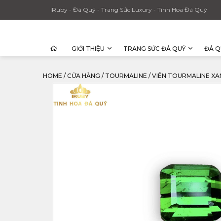
IRuby - Đá Quý - Trang Sức Luxury - Tinh Hoa Đá Quý
GIỚI THIỆU
TRANG SỨC ĐÁ QUÝ
ĐÁ Q
HOME
/
CỬA HÀNG
/
TOURMALINE
/
VIÊN TOURMALINE XAN