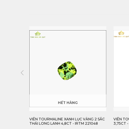
VÀNG 2 SẮC
VIÊN TOURMALINE XANH LỤC LONG LANH
VIÊN TO
M 221048
3,75CT - IRTM15 22105375
2,8CT -