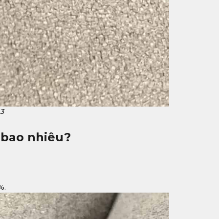
 3
 bao nhiêu?
%.