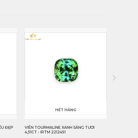
HẾT HÀNG
ƯƠI
VIÊN TOURMALINE XANH LỤC VUÔNG
VIÊN TOURM
4,65CT - IRTM 230146
LANH 3,08C