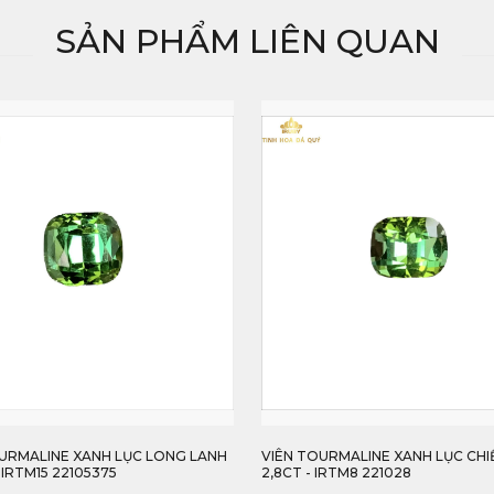
SẢN PHẨM LIÊN QUAN
HẾT HÀNG
URMALINE XANH LỤC CHIẾU ĐẸP
VIÊN TOURMALINE XANH SÁNG T
 IRTM8 221028
4,51CT - IRTM 2212451