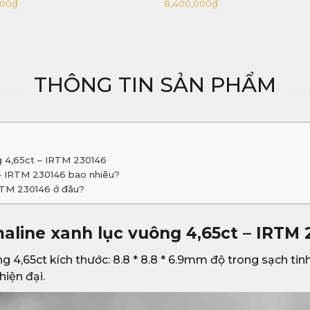
00
₫
32,000,000
₫
THÔNG TIN SẢN PHẨM
g 4,65ct – IRTM 230146
 – IRTM 230146 bao nhiêu?
IRTM 230146 ở đâu?
aline xanh lục vuông 4,65ct – IRTM
 4,65ct kích thước: 8.8 * 8.8 * 6.9mm độ trong sạch tinh
hiện đại.