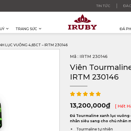
TIN TỨC
ĐÀO
UÝ
TRANG SỨC
ĐÁ P
H LỤC VUÔNG 4,65CT – IRTM 230146
Mã : IRTM 230146
Viên Tourmaline
IRTM 230146
13,200,000
₫
[ Hết H
Đá Tourmaline xanh lục vuông 
nhẫn siêu sang cho chủ nhân 
Tourmaline tự nhiên