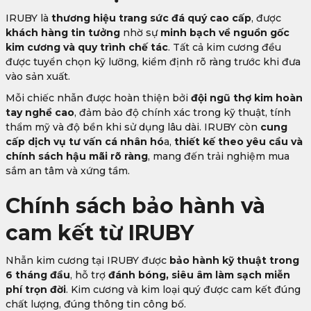
IRUBY là
thương hiệu trang sức đá quý cao cấp
, được
khách hàng tin tưởng
nhờ sự
minh bạch về nguồn gốc
kim cương và quy trình chế tác
. Tất cả kim cương đều
được tuyển chọn kỹ lưỡng, kiểm định rõ ràng trước khi đưa
vào sản xuất.
Mỗi chiếc nhẫn được hoàn thiện bởi
đội ngũ thợ kim hoàn
tay nghề cao
, đảm bảo độ chính xác trong kỹ thuật, tính
thẩm mỹ và độ bền khi sử dụng lâu dài. IRUBY còn
cung
cấp dịch vụ tư vấn cá nhân hó
a,
thiết kế theo yêu cầu và
chính sách hậu mãi rõ ràng
, mang đến trải nghiệm mua
sắm an tâm và xứng tầm.
Chính sách bảo hành và
cam kết từ IRUBY
Nhẫn kim cương tại IRUBY được
bảo hành kỹ thuật trong
6 tháng đầu
, hỗ trợ
đánh bóng, siêu âm làm sạch miễn
phí trọn đời
. Kim cương và kim loại quý được cam kết đúng
chất lượng, đúng thông tin công bố.