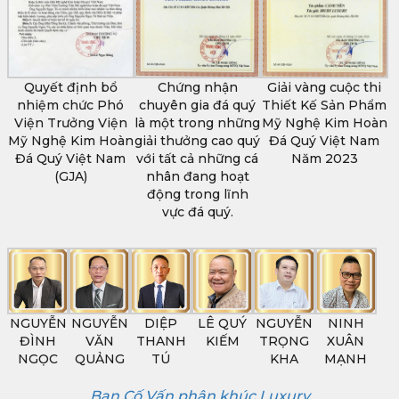
Quyết định bổ
Chứng nhận
Giải vàng cuộc thi
nhiệm chức Phó
chuyên gia đá quý
Thiết Kế Sản Phẩm
Viện Trưởng Viện
là một trong những
Mỹ Nghệ Kim Hoàn
Mỹ Nghệ Kim Hoàn
giải thưởng cao quý
Đá Quý Việt Nam
Đá Quý Việt Nam
với tất cả những cá
Năm 2023
(GJA)
nhân đang hoạt
động trong lĩnh
vực đá quý.
NGUYỄN
NGUYỄN
DIỆP
LÊ QUÝ
NGUYỄN
NINH
ĐÌNH
VĂN
THANH
KIẾM
TRỌNG
XUÂN
NGỌC
QUẢNG
TÚ
KHA
MẠNH
Ban Cố Vấn phân khúc Luxury