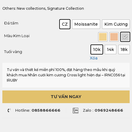
Others: New collections, Signature Collection
Đá tấm
CZ
Moissanite
Kim Cương
Màu Kim Loại
10k
14k
18k
Tuổi vàng
Xóa
Tư vấn và thiết kế miễn phí 100%, đặt hàng theo mẫu khi quý
khách mua Nhẫn cưới kim cương Cross light hiện đại – IRNC056 tại
IRUBY
TƯ VẤN NGAY
Hotline:
0858866666
Zalo :
0969248666