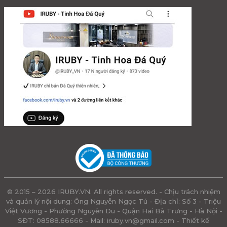
© 2015 – 2026 IRUBY.VN. All rights reserved. - Chịu trách nhiệm
và quản lý nội dung: Ông Nguyễn Ngọc Tú - Địa chỉ: Số 3 - Triệu
Việt Vương - Phường Nguyễn Du - Quận Hai Bà Trưng - Hà Nội -
SĐT: 08588.66666 - Mail:
iruby.vn@gmail.com
- Thiết kế