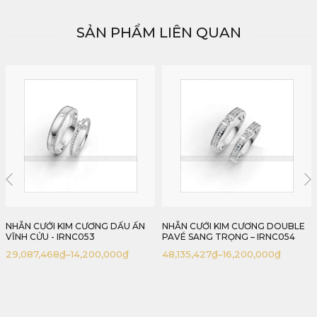
SẢN PHẨM LIÊN QUAN
NHẪN CƯỚI KIM CƯƠNG DOUBLE
NHẪN CƯỚI KIM CƯƠNG CLASSIC
PAVÉ SANG TRỌNG – IRNC054
BEZEL TINH GIẢN – IRNC051
48,135,427
₫
–
16,200,000
₫
31,179,286
₫
–
13,700,000
₫