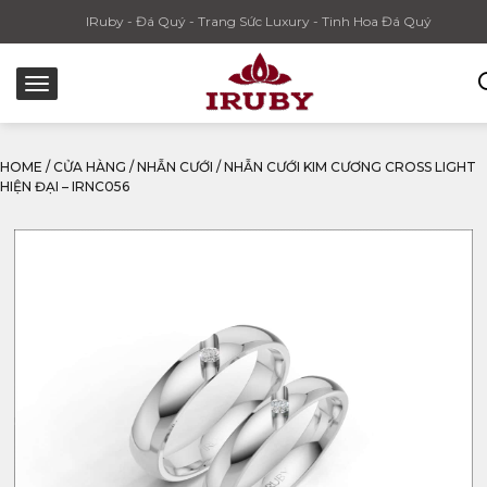
IRuby - Đá Quý - Trang Sức Luxury - Tinh Hoa Đá Quý
HOME
/
CỬA HÀNG
/
NHẪN CƯỚI
/
NHẪN CƯỚI KIM CƯƠNG CROSS LIGHT
HIỆN ĐẠI – IRNC056