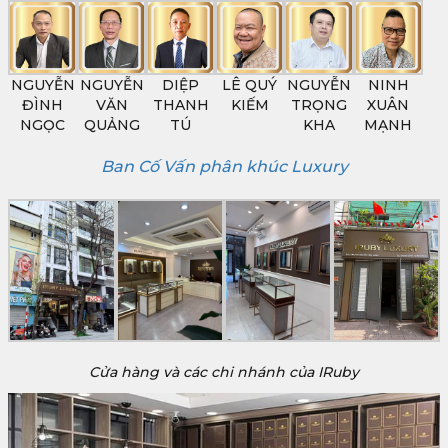
NGUYỄN
NGUYỄN
DIỆP
LÊ QUÝ
NGUYỄN
NINH
ĐÌNH
VĂN
THANH
KIẾM
TRỌNG
XUÂN
NGỌC
QUẢNG
TÚ
KHA
MẠNH
Ban Cố Vấn phân khúc Luxury
Cửa hàng và các chi nhánh của IRuby