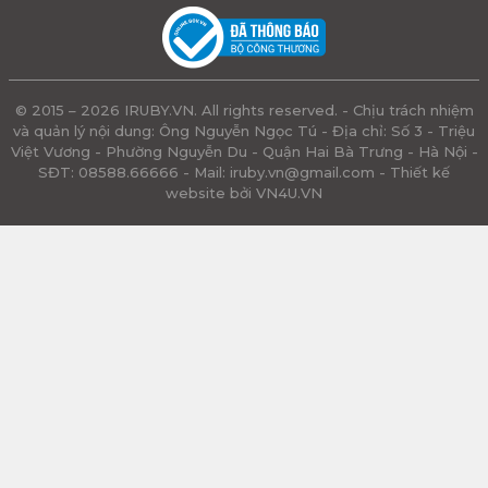
© 2015 – 2026 IRUBY.VN. All rights reserved. - Chịu trách nhiệm
và quản lý nội dung: Ông Nguyễn Ngọc Tú - Địa chỉ: Số 3 - Triệu
Việt Vương - Phường Nguyễn Du - Quận Hai Bà Trưng - Hà Nội -
SĐT: 08588.66666 - Mail:
iruby.vn@gmail.com
- Thiết kế
website bởi VN4U.VN