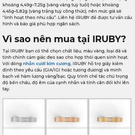
khoảng 4,49g–7,25g (vàng vàng tuỳ tuổi) hoặc khoảng
4,45g–5,82g (vàng trắng tuỳ công thức), nên mức giá sẽ
“linh hoạt theo nhu cầu”. Liên hệ IRUBY để được tư vấn cấu
hình và báo giá phù hợp ngân sách.
Vì sao nên mua tại IRUBY?
Tại IRUBY bạn có thể chọn chất liệu, màu vàng, loại đá và
tinh chỉnh cảm giác đeo sao cho hợp thói quen sinh hoạt.
Với dòng
nhẫn cưới kim cương
, IRUBY hỗ trợ giấy kiểm
định theo yêu cầu (GIA/IGI hoặc tương đương) và minh
bạch về hàm lượng vàng/bạc. Quy trình chế tác chú trọng
độ bền chấu, độ êm của cạnh nhẫn và tính cân đối khi lên
tay.