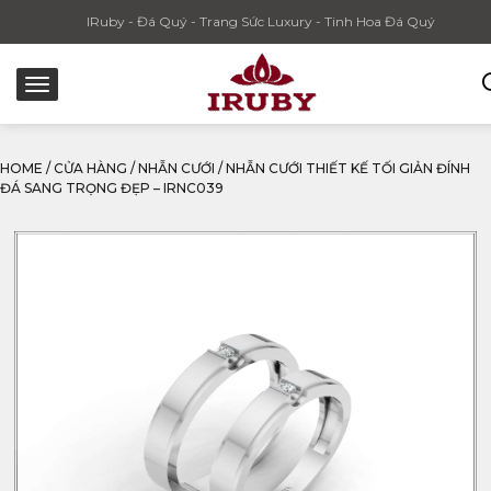
IRuby - Đá Quý - Trang Sức Luxury - Tinh Hoa Đá Quý
HOME
/
CỬA HÀNG
/
NHẪN CƯỚI
/
NHẪN CƯỚI THIẾT KẾ TỐI GIẢN ĐÍNH
ĐÁ SANG TRỌNG ĐẸP – IRNC039