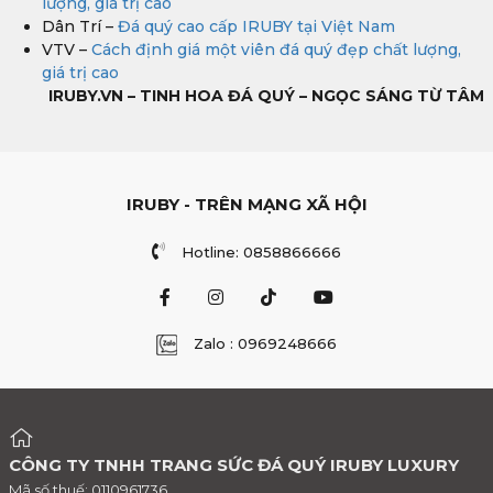
lượng, giá trị cao
Dân Trí –
Đá quý cao cấp IRUBY tại Việt Nam
VTV –
Cách định giá một viên đá quý đẹp chất lượng,
giá trị cao
IRUBY.VN – TINH HOA ĐÁ QUÝ – NGỌC SÁNG TỪ TÂM
IRUBY - TRÊN MẠNG XÃ HỘI
Hotline: 0858866666
Zalo : 0969248666
CÔNG TY TNHH TRANG SỨC ĐÁ QUÝ IRUBY LUXURY
Mã số thuế: 0110961736