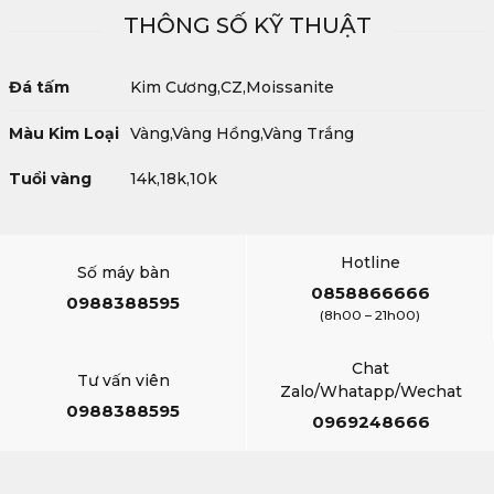
THÔNG SỐ KỸ THUẬT
Đá tấm
Kim Cương,CZ,Moissanite
Màu Kim Loại
Vàng,Vàng Hồng,Vàng Trắng
Tuổi vàng
14k,18k,10k
Hotline
Số máy bàn
0858866666
0988388595
(8h00 – 21h00)
Chat
Tư vấn viên
Zalo/Whatapp/Wechat
0988388595
0969248666