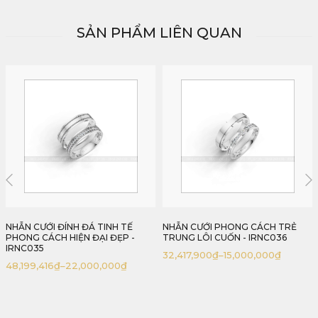
SẢN PHẨM LIÊN QUAN
NHẪN CƯỚI PHONG CÁCH TRẺ
NHẪN CƯỚI MILGRAIN VÁT CẠNH
TRUNG LÔI CUỐN - IRNC036
ĐÍNH ĐÁ SANG TRỌNG HIỆN ĐẠI -
IRNC037
32,417,900
₫
–
15,000,000
₫
32,549,108
₫
–
16,000,000
₫