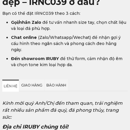
đẹp – IRNC039 ở đâu?
Bạn có thể đặt IRNC039 theo 3 cách:
Gọi/nhắn Zalo
để tư vấn nhanh size tay, chọn chất liệu
và loại đá phù hợp.
Chat online
(Zalo/Whatsapp/Wechat) để nhận gợi ý
cấu hình theo ngân sách và phong cách đeo hằng
ngày.
Đến showroom IRUBY
để thử form, cảm nhận độ êm
và chọn tone kim loại hợp da.
GIAO HÀNG
BẢO HÀNH
LIÊN HỆ
Kính mời quý Anh/Chị đến tham quan, trải nghiệm
rất nhiều sản phẩm đá quý, đá phong thủy, trang
sức:
Địa chỉ IRUBY chúng tôi!