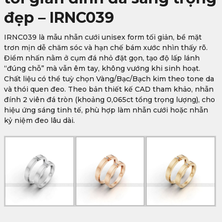
đẹp – IRNC039
IRNC039 là mẫu nhẫn cưới unisex form tối giản, bề mặt
trơn mịn dễ chăm sóc và hạn chế bám xước nhìn thấy rõ.
Điểm nhấn nằm ở cụm đá nhỏ đặt gọn, tạo độ lấp lánh
“đúng chỗ” mà vẫn êm tay, không vướng khi sinh hoạt.
Chất liệu có thể tuỳ chọn Vàng/Bạc/Bạch kim theo tone da
và thói quen đeo. Theo bản thiết kế CAD tham khảo, nhẫn
đính 2 viên đá tròn (khoảng 0,065ct tổng trọng lượng), cho
hiệu ứng sáng tinh tế, phù hợp làm nhẫn cưới hoặc nhẫn
kỷ niệm đeo lâu dài.