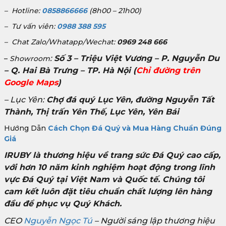
– Hotline:
0858866666
(8h00 – 21h00)
– Tư vấn viên:
0988 388 595
– Chat Zalo/Whatapp/Wechat:
0969 248 666
:
Số 3 – Triệu Việt Vương – P. Nguyễn Du
–
Showroom
– Q. Hai Bà Trưng – TP. Hà Nội
(
Chỉ đường trên
Google Maps
)
– Lục Yên:
Chợ đá quý Lục Yên, đường Nguyễn Tất
Thành, Thị trấn Yên Thế, Lục Yên, Yên Bái
Hướng Dẫn
Cách Chọn Đá Quý và Mua Hàng Chuẩn Đúng
Giá
IRUBY là thương hiệu về trang sức Đá Quý cao cấp,
với hơn 10 năm kinh nghiệm hoạt động trong lĩnh
vực Đá Quý tại Việt Nam và Quốc tế. Chúng tôi
cam kết luôn đặt tiêu chuẩn chất lượng lên hàng
đầu để phục vụ Quý Khách.
CEO
Nguyễn Ngọc Tú
– Người sáng lập thương hiệu