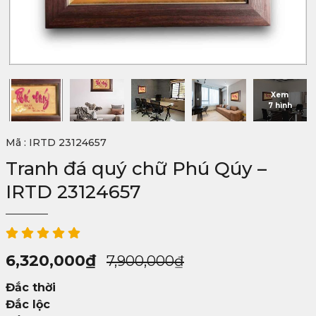
Xem
7 hình
Mã : IRTD 23124657
Tranh đá quý chữ Phú Qúy –
IRTD 23124657
6,320,000
₫
7,900,000
₫
Giá
Giá
Đắc thời
gốc
hiện
Đắc lộc