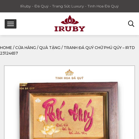
IRuby - Đá Quý - Trang Sức Luxury - Tinh Hoa Đá Quý
HOME
/
CỬA HÀNG
/
QUÀ TẶNG
/
TRANH ĐÁ QUÝ CHỮ PHÚ QÚY – IRTD
23124657