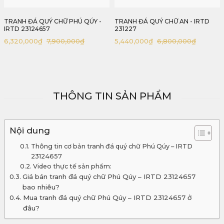
TRANH ĐÁ QUÝ CHỮ AN - IRTD
TRANH ĐÁ QUÝ CHỮ NHẪN - IRTD
231227
23126854
5,440,000
₫
6,800,000
₫
5,440,000
₫
6,800,000
₫
Giá
Giá
Giá
Giá
gốc
hiện
gốc
hiện
là:
tại
là:
tại
00₫.
6,800,000₫.
là:
6,800,0
là:
00₫.
5,440,000₫.
5,440,0
THÔNG TIN SẢN PHẨM
Nội dung
Thông tin cơ bản tranh đá quý chữ Phú Qúy – IRTD
23124657
Video thực tế sản phẩm:
Giá bán tranh đá quý chữ Phú Qúy – IRTD 23124657
bao nhiêu?
Mua tranh đá quý chữ Phú Qúy – IRTD 23124657 ở
đâu?