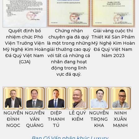
Quyết định bổ
Chứng nhận
Giải vàng cuộc thi
nhiệm chức Phó
chuyên gia đá quý
Thiết Kế Sản Phẩm
Viện Trưởng Viện
là một trong những
Mỹ Nghệ Kim Hoàn
Mỹ Nghệ Kim Hoàn
giải thưởng cao quý
Đá Quý Việt Nam
Đá Quý Việt Nam
với tất cả những cá
Năm 2023
(GJA)
nhân đang hoạt
động trong lĩnh
vực đá quý.
NGUYỄN
NGUYỄN
DIỆP
LÊ QUÝ
NGUYỄN
NINH
ĐÌNH
VĂN
THANH
KIẾM
TRỌNG
XUÂN
NGỌC
QUẢNG
TÚ
KHA
MẠNH
Ban Cố Vấn phân khúc Luxury