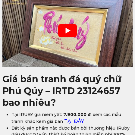
Giá bán tranh đá quý chữ
Phú Qúy – IRTD 23124657
bao nhiêu?
Tại IRUBY giá niêm yết:
7.900.000 đ
, xem các mẫu
TẠI ĐÂY
tranh khác kèm giá bán
Bất kỳ sản phẩm nào được bán bởi thương hiệu IRuby
đều được tư vấn, thiết kế hoàn thiện miễn phí 100%.