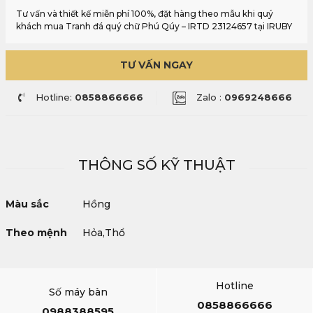
Tư vấn và thiết kế miễn phí 100%, đặt hàng theo mẫu khi quý
khách mua Tranh đá quý chữ Phú Qúy – IRTD 23124657 tại IRUBY
TƯ VẤN NGAY
Hotline:
0858866666
Zalo :
0969248666
THÔNG SỐ KỸ THUẬT
Màu sắc
Hồng
Theo mệnh
Hỏa,Thổ
Hotline
Số máy bàn
0858866666
0988388595