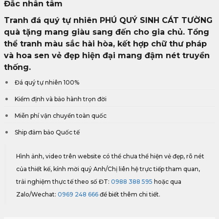
là:
tại
Đắc nhân tâm
7,900,000₫.
là:
Tranh đá quý tự nhiên PHÚ QUÝ SINH CÁT TƯỜNG
6,320,000₫.
quà tặng mang giàu sang đến cho gia chủ. Tổng
thể tranh màu sắc hài hòa, kết hợp chữ thư pháp
và hoa sen vẻ đẹp hiện đại mang đậm nét truyền
thống.
Đá quý tự nhiên 100%
Kiểm định và bảo hành trọn đời
Miễn phí vận chuyển toàn quốc
Ship đảm bảo Quốc tế
Hình ảnh, video trên website có thể chưa thể hiện vẻ đẹp, rõ nét
của thiết kế, kính mời quý Anh/Chị liên hệ trực tiếp tham quan,
trải nghiệm thực tế theo số ĐT:
0988 388 595
hoặc qua
Zalo/Wechat:
0969 248 666
để biết thêm chi tiết.