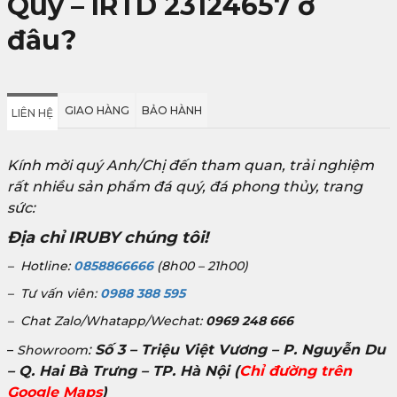
Qúy – IRTD 23124657 ở
đâu?
GIAO HÀNG
BẢO HÀNH
LIÊN HỆ
Kính mời quý Anh/Chị đến tham quan, trải nghiệm
rất nhiều sản phẩm đá quý, đá phong thủy, trang
sức:
Địa chỉ IRUBY chúng tôi!
– Hotline:
0858866666
(8h00 – 21h00)
– Tư vấn viên:
0988 388 595
– Chat Zalo/Whatapp/Wechat:
0969 248 666
:
Số 3 – Triệu Việt Vương – P. Nguyễn Du
–
Showroom
– Q. Hai Bà Trưng – TP. Hà Nội
(
Chỉ đường trên
Google Maps
)