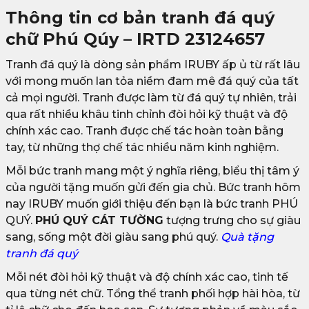
Thông tin cơ bản tranh đá quý
chữ Phú Qúy – IRTD 23124657
Tranh đá quý là dòng sản phẩm IRUBY ấp ủ từ rất lâu
với mong muốn lan tỏa niềm đam mê đá quý của tất
cả mọi người. Tranh được làm từ đá quý tự nhiên, trải
qua rất nhiều khâu tinh chỉnh đòi hỏi kỹ thuật và độ
chính xác cao. Tranh được chế tác hoàn toàn bằng
tay, từ những thợ chế tác nhiều năm kinh nghiệm.
Mỗi bức tranh mang một ý nghĩa riêng, biểu thị tâm ý
của người tặng muốn gửi đến gia chủ. Bức tranh hôm
nay IRUBY muốn giới thiệu đến bạn là bức tranh PHÚ
QUÝ.
PHÚ QUÝ CÁT TƯỜNG
tượng trưng cho sự giàu
sang, sống một đời giàu sang phú quý.
Quà tặng
tranh đá quý
Mỗi nét đòi hỏi kỹ thuật và độ chính xác cao, tinh tế
qua từng nét chữ. Tổng thể tranh phối hợp hài hòa, từ