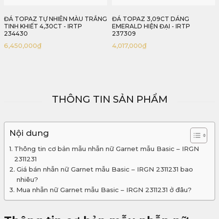
TRẮNG
ĐÁ TOPAZ 3,09CT DÁNG
VIÊN SPINEL MÀU XANH CỔ 
EMERALD HIỆN ĐẠI - IRTP
5,34CT TỰ NHIÊN 100% IRSI55 
237309
238534
4,017,000
₫
75,000,000
₫
THÔNG TIN SẢN PHẨM
Nội dung
Thông tin cơ bản mẫu nhẫn nữ Garnet mẫu Basic – IRGN
2311231
Giá bán nhẫn nữ Garnet mẫu Basic – IRGN 2311231 bao
nhiêu?
Mua nhẫn nữ Garnet mẫu Basic – IRGN 2311231 ở đâu?