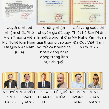
Quyết định bổ
Chứng nhận
Giải vàng cuộc thi
nhiệm chức Phó
chuyên gia đá quý
Thiết Kế Sản Phẩm
Viện Trưởng Viện
là một trong những
Mỹ Nghệ Kim Hoàn
Mỹ Nghệ Kim Hoàn
giải thưởng cao quý
Đá Quý Việt Nam
Đá Quý Việt Nam
với tất cả những cá
Năm 2023
(GJA)
nhân đang hoạt
động trong lĩnh
vực đá quý.
NGUYỄN
NGUYỄN
DIỆP
LÊ QUÝ
NGUYỄN
NINH
ĐÌNH
VĂN
THANH
KIẾM
TRỌNG
XUÂN
NGỌC
QUẢNG
TÚ
KHA
MẠNH