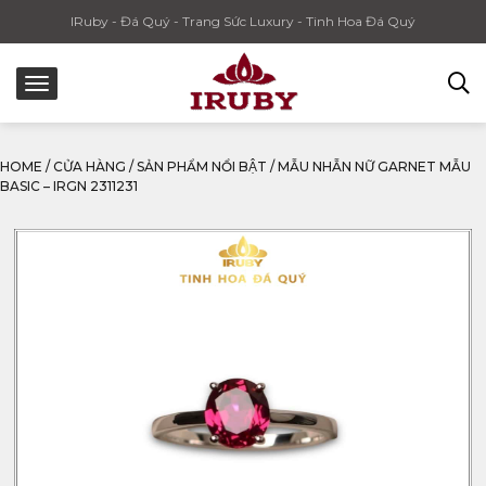
IRuby - Đá Quý - Trang Sức Luxury - Tinh Hoa Đá Quý
HOME
/
CỬA HÀNG
/
SẢN PHẨM NỔI BẬT
/
MẪU NHẪN NỮ GARNET MẪU
BASIC – IRGN 2311231