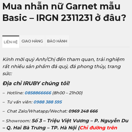
Mua nhẫn nữ Garnet mẫu
Basic – IRGN 2311231
ở đâu?
GIAO HÀNG
BẢO HÀNH
LIÊN HỆ
Kính mời quý Anh/Chị đến tham quan, trải nghiệm
rất nhiều sản phẩm đá quý, đá phong thủy, trang
sức:
Địa chỉ IRUBY chúng tôi!
– Hotline:
0858866666
(8h00 – 21h00)
– Tư vấn viên:
0988 388 595
– Chat Zalo/Whatapp/Wechat:
0969 248 666
:
Số 3 – Triệu Việt Vương – P. Nguyễn Du
–
Showroom
– Q. Hai Bà Trưng – TP. Hà Nội
(
Chỉ đường trên