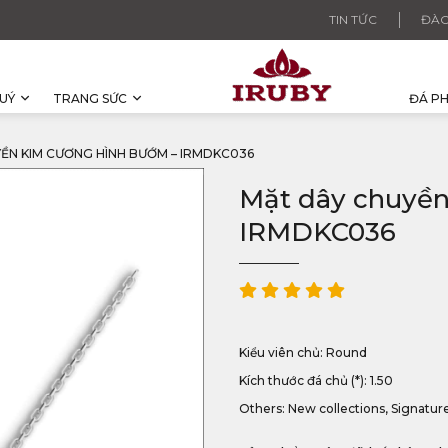
TIN TỨC
ĐÀO
UÝ
TRANG SỨC
ĐÁ P
ỀN KIM CƯƠNG HÌNH BƯỚM – IRMDKC036
Mặt dây chuyền
IRMDKC036
Kiểu viên chủ: Round
Kích thước đá chủ (*): 1.50
Others: New collections, Signatur