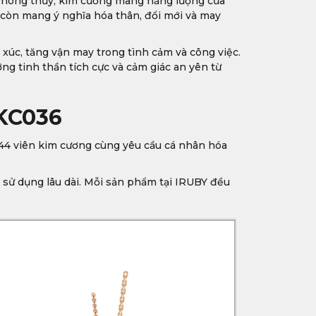
g phong thủy, kim cương mang năng lượng của
 còn mang ý nghĩa hóa thân, đổi mới và may
c, tăng vận may trong tình cảm và công việc.
ng tinh thần tích cực và cảm giác an yên từ
KC036
g 44 viên kim cương cùng yêu cầu cá nhân hóa
ị sử dụng lâu dài. Mỗi sản phẩm tại IRUBY đều