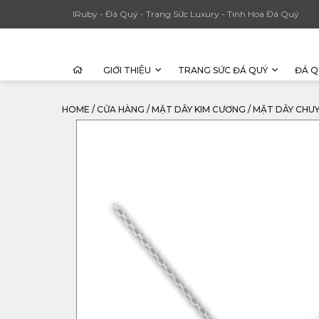
IRuby - Đá Quý - Trang Sức Luxury - Tinh Hoa Đá Quý
GIỚI THIỆU
TRANG SỨC ĐÁ QUÝ
ĐÁ Q
HOME
/
CỬA HÀNG
/
MẶT DÂY KIM CƯƠNG
/
MẶT DÂY CHUY