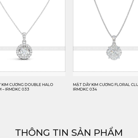
Y KIM CƯƠNG DOUBLE HALO
MẶT DÂY KIM CƯƠNG FLORAL CLU
 – IRMDKC 033
IRMDKC 034
THÔNG TIN SẢN PHẨM