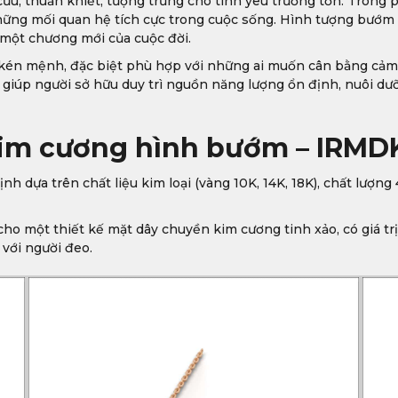
cửu, thuần khiết, tượng trưng cho tình yêu trường tồn. Tron
những mối quan hệ tích cực trong cuộc sống. Hình tượng bướm
một chương mới của cuộc đời.
 mệnh, đặc biệt phù hợp với những ai muốn cân bằng cảm xú
giúp người sở hữu duy trì nguồn năng lượng ổn định, nuôi dưỡ
kim cương hình bướm – IRMD
 dựa trên chất liệu kim loại (vàng 10K, 14K, 18K), chất lượn
cho một thiết kế mặt dây chuyền kim cương tinh xảo, có giá tr
với người đeo.