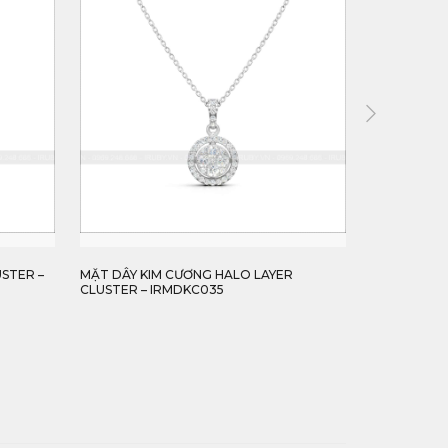
STER –
MẶT DÂY KIM CƯƠNG HALO LAYER
MẶT DÂY CH
CLUSTER – IRMDKC035
- IRMDKC03