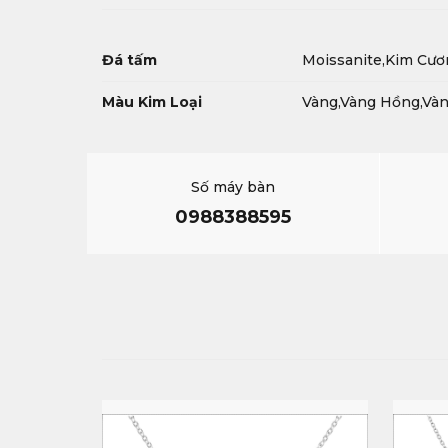
Đá tấm
Moissanite,Kim Cươ
Màu Kim Loại
Vàng,Vàng Hồng,Và
Số máy bàn
0988388595