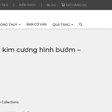
 TẠO
KIẾN THỨC
BLOG
GIỎ HÀNG (0)
BAN CỐ VẤN
HONG THUỶ
QUÀ TẶNG
 kim cương hình bướm –
e Collections