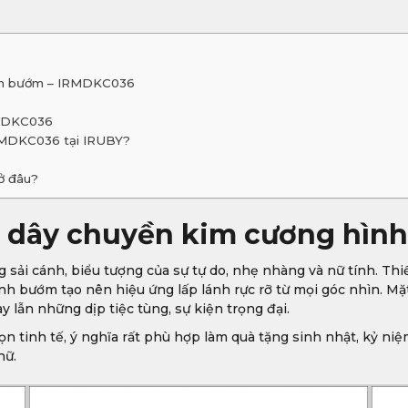
hình bướm – IRMDKC036
RMDKC036
IRMDKC036 tại IRUBY?
ở đâu?
ặt dây chuyền kim cương hì
ải cánh, biểu tượng của sự tự do, nhẹ nhàng và nữ tính. Thi
cánh bướm tạo nên hiệu ứng lấp lánh rực rỡ từ mọi góc nhìn. Mặ
lẫn những dịp tiệc tùng, sự kiện trọng đại.
 tinh tế, ý nghĩa rất phù hợp làm quà tặng sinh nhật, kỷ niệ
nữ.