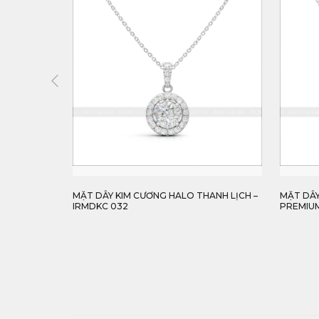
SOLITAIRE
MẶT DÂY KIM CƯƠNG HALO THANH LỊCH –
MẶT DÂ
IRMDKC 032
PREMIUM