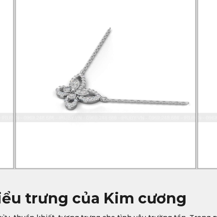
iểu trưng của Kim cương