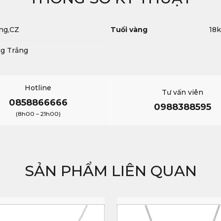
ng,CZ
Tuổi vàng
18k
ng Trắng
Hotline
Tư vấn viên
0858866666
0988388595
(8h00 – 21h00)
SẢN PHẨM LIÊN QUAN