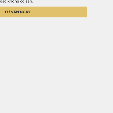
oặc không có sẵn.
TƯ VẤN NGAY