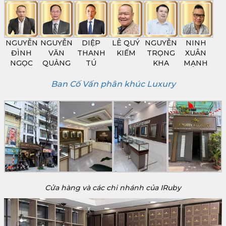
NGUYỄN
NGUYỄN
DIỆP
LÊ QUÝ
NGUYỄN
NINH
ĐÌNH
VĂN
THANH
KIẾM
TRỌNG
XUÂN
NGỌC
QUẢNG
TÚ
KHA
MẠNH
Ban Cố Vấn phân khúc Luxury
Cửa hàng và các chi nhánh của IRuby