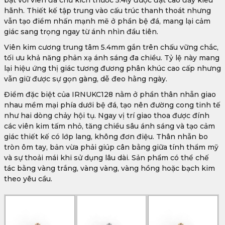
bật với viên đá chủ kích thước 5.4ly được đặt cao đầy kiêu
hãnh. Thiết kế tập trung vào cấu trúc thanh thoát nhưng
vẫn tạo điểm nhấn mạnh mẽ ở phần bệ đá, mang lại cảm
giác sang trọng ngay từ ánh nhìn đầu tiên.
Viên kim cương trung tâm 5.4mm gắn trên chấu vững chắc,
tối ưu khả năng phản xạ ánh sáng đa chiều. Tỷ lệ này mang
lại hiệu ứng thị giác tương đương phân khúc cao cấp nhưng
vẫn giữ được sự gọn gàng, dễ đeo hằng ngày.
Điểm đặc biệt của IRNUKC128 nằm ở phần thân nhẫn giao
nhau mềm mại phía dưới bệ đá, tạo nên đường cong tinh tế
như hai dòng chảy hội tụ. Ngay vị trí giao thoa được đính
các viên kim tấm nhỏ, tăng chiều sâu ánh sáng và tạo cảm
giác thiết kế có lớp lang, không đơn điệu. Thân nhẫn bo
tròn ôm tay, bản vừa phải giúp cân bằng giữa tính thẩm mỹ
và sự thoải mái khi sử dụng lâu dài. Sản phẩm có thể chế
tác bằng vàng trắng, vàng vàng, vàng hồng hoặc bạch kim
theo yêu cầu.