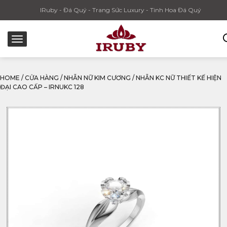
IRuby - Đá Quý - Trang Sức Luxury - Tinh Hoa Đá Quý
HOME
/
CỬA HÀNG
/
NHẪN NỮ KIM CƯƠNG
/
NHẪN KC NỮ THIẾT KẾ HIỆN
ĐẠI CAO CẤP – IRNUKC 128