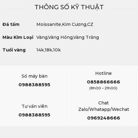
THÔNG SỐ KỸ THUẬT
Đá tấm
Moissanite,Kim Cương,CZ
Màu Kim Loại
Vàng,Vàng Hồng,Vàng Trắng
Tuổi vàng
14k,18k,10k
Hotline
Số máy bàn
0858866666
0988388595
(8h00 – 21h00)
Chat
Tư vấn viên
Zalo/Whatapp/Wechat
0988388595
0969248666