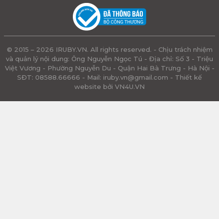
© 2015 – 2026 IRUBY.VN. All rights reserved. - Chịu trách nhiệm
và quản lý nội dung: Ông Nguyễn Ngọc Tú - Địa chỉ: Số 3 - Triệu
Việt Vương - Phường Nguyễn Du - Quận Hai Bà Trưng - Hà Nội -
SĐT: 08588.66666 - Mail:
iruby.vn@gmail.com
- Thiết kế
website bởi VN4U.VN