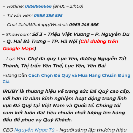
– Hotline:
0858866666
(8h00 – 21h00)
– Tư vấn viên:
0988 388 595
– Chat Zalo/Whatapp/Wechat:
0969 248 666
:
Số 3 – Triệu Việt Vương – P. Nguyễn Du
–
Showroom
– Q. Hai Bà Trưng – TP. Hà Nội
(
Chỉ đường trên
Google Maps
)
– Lục Yên:
Chợ đá quý Lục Yên, đường Nguyễn Tất
Thành, Thị trấn Yên Thế, Lục Yên, Yên Bái
Hướng Dẫn
Cách Chọn Đá Quý và Mua Hàng Chuẩn Đúng
Giá
IRUBY là thương hiệu về trang sức Đá Quý cao cấp,
với hơn 10 năm kinh nghiệm hoạt động trong lĩnh
vực Đá Quý tại Việt Nam và Quốc tế. Chúng tôi
cam kết luôn đặt tiêu chuẩn chất lượng lên hàng
đầu để phục vụ Quý Khách.
CEO
Nguyễn Ngọc Tú
– Người sáng lập thương hiệu