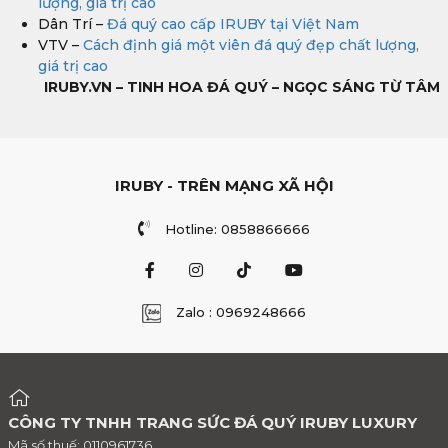
lượng, giá trị cao
Dân Trí –
Đá quý cao cấp IRUBY tại Việt Nam
VTV –
Cách định giá một viên đá quý đẹp chất lượng,
giá trị cao
IRUBY.VN – TINH HOA ĐÁ QUÝ – NGỌC SÁNG TỪ TÂM
IRUBY - TRÊN MẠNG XÃ HỘI
Hotline: 0858866666
Zalo : 0969248666
CÔNG TY TNHH TRANG SỨC ĐÁ QUÝ IRUBY LUXURY
Mã số thuế: 0110961736