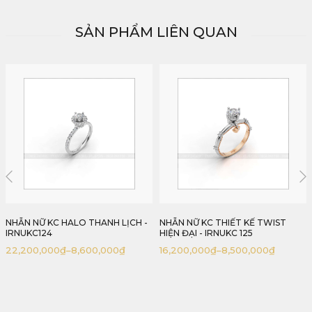
SẢN PHẨM LIÊN QUAN
NHẪN NỮ KC THIẾT KẾ TWIST
NHẪN KC NỮ THIẾT KẾ HOA HIỆN
HIỆN ĐẠI - IRNUKC 125
ĐẠI - IRNUKC 126
16,200,000
₫
–
8,500,000
₫
14,600,000
₫
–
6,900,000
₫