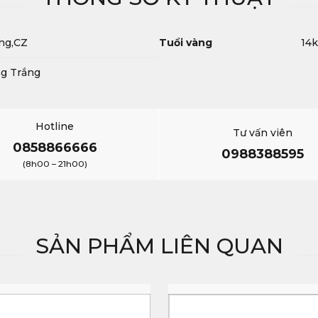
ng,CZ
Tuổi vàng
14k
ng Trắng
Hotline
Tư vấn viên
0858866666
0988388595
(8h00 – 21h00)
SẢN PHẨM LIÊN QUAN