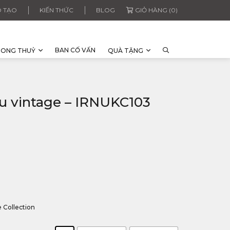
 TẠO
KIẾN THỨC
BLOG
GIỎ HÀNG (0)
BAN CỐ VẤN
HONG THUỶ
QUÀ TẶNG
 vintage – IRNUKC103
e Collection