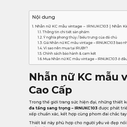
Nội dung
Nhẫn nữ KC mẫu vintage – IRNUKC103 | Nhẫn K
Thông tin chi tiết sản phẩm
Ý nghĩa phong thủy / biểu trưng của đá chủ
Giá Nhẫn nữ KC mẫu vintage – IRNUKC103 bao n
Vì sao nên mua tại IRUBY?
Chính sách bảo hành & cam kết
Mua Nhẫn nữ KC mẫu vintage – IRNUKC103 ở đâ
Nhẫn nữ KC mẫu v
Cao Cấp
Trong thế giới trang sức hiện đại, những thiết
đa tầng sang trọng – IRNUKC103
được phát triể
xếp chuẩn xác, kết hợp cùng phom đai chắc tay g
Thiết kế này phù hợp cho người yêu vẻ đẹp nổi