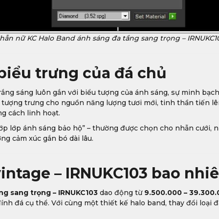
hẫn nữ KC Halo Band ánh sáng đa tầng sang trọng – IRNUKC1
biểu trưng của đá chủ
rắng sáng luôn gắn với biểu tượng của ánh sáng, sự minh bạch 
tượng trưng cho nguồn năng lượng tươi mới, tinh thần tiến lên
g cách linh hoạt.
lớp lớp ánh sáng bảo hộ” – thường được chọn cho nhẫn cưới, 
ng cảm xúc gắn bó dài lâu.
intage – IRNUKC103 bao nhi
ng sang trọng – IRNUKC103
dao động từ
9.500.000 – 39.300
ính đá cụ thể. Với cùng một thiết kế halo band, thay đổi loại 