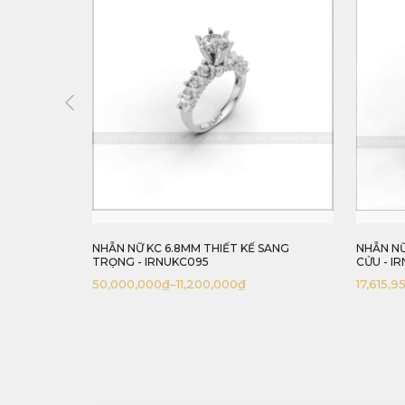
Y3 TỐI GIẢN
NHẪN NỮ KC 6.8MM THIẾT KẾ SANG
NHẪN NỮ
TRỌNG - IRNUKC095
CỬU - I
50,000,000
₫
–
11,200,000
₫
17,615,9