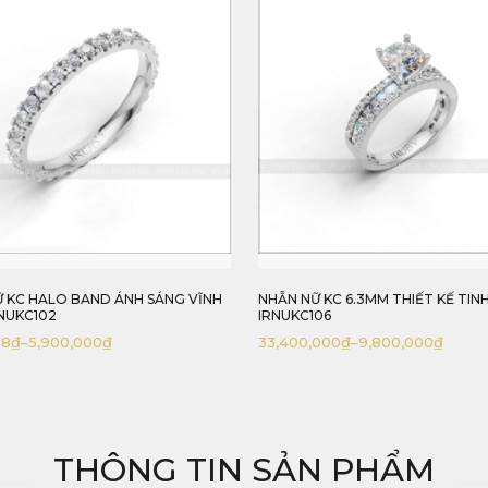
 KC HALO BAND ÁNH SÁNG VĨNH
NHẪN NỮ KC 6.3MM THIẾT KẾ TINH
RNUKC102
IRNUKC106
58
₫
–
5,900,000
₫
33,400,000
₫
–
9,800,000
₫
THÔNG TIN SẢN PHẨM