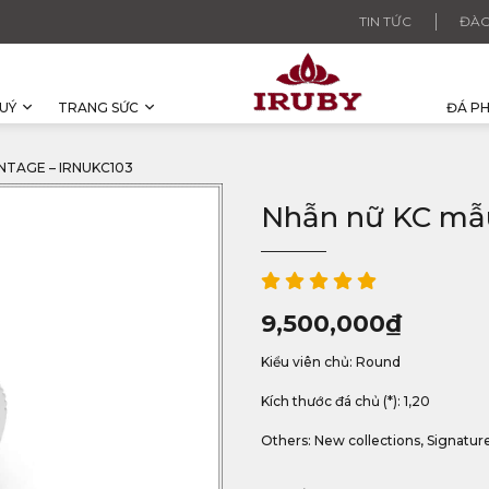
TIN TỨC
ĐÀO
UÝ
TRANG SỨC
ĐÁ P
NTAGE – IRNUKC103
Nhẫn nữ KC mẫu
9,500,000
₫
Kiểu viên chủ: Round
Kích thước đá chủ (*): 1,20
Others: New collections, Signatur