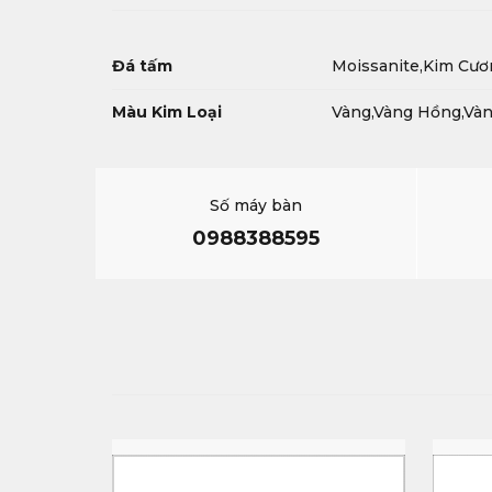
Đá tấm
Moissanite,Kim Cươ
Màu Kim Loại
Vàng,Vàng Hồng,Và
Số máy bàn
0988388595