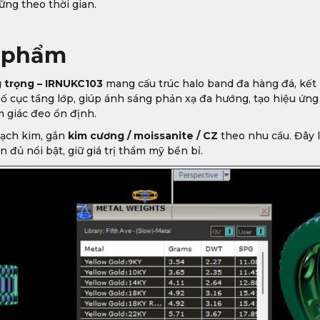
ững theo thời gian.
n phẩm
 trọng – IRNUKC103
mang cấu trúc halo band đa hàng đá, kết 
 cục tầng lớp, giúp ánh sáng phản xạ đa hướng, tạo hiệu ứng 
m giác đeo ổn định.
bạch kim, gắn
kim cương / moissanite / CZ
theo nhu cầu. Đây 
 đủ nổi bật, giữ giá trị thẩm mỹ bền bỉ.