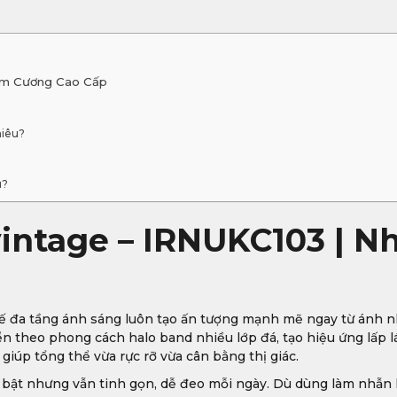
im Cương Cao Cấp
hiêu?
u?
intage – IRNUKC103 | N
 kế đa tầng ánh sáng luôn tạo ấn tượng mạnh mẽ ngay từ ánh n
n theo phong cách halo band nhiều lớp đá, tạo hiệu ứng lấp l
iúp tổng thể vừa rực rỡ vừa cân bằng thị giác.
 bật nhưng vẫn tinh gọn, dễ đeo mỗi ngày. Dù dùng làm nhẫn 