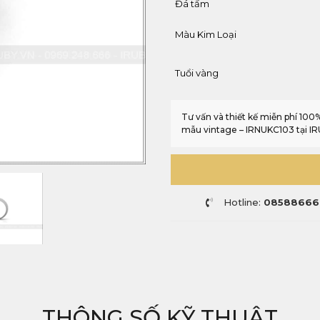
Đá tấm
Màu Kim Loại
Tuổi vàng
Tư vấn và thiết kế miễn phí 10
mẫu vintage – IRNUKC103 tại I
Hotline:
08588666
THÔNG SỐ KỸ THUẬT