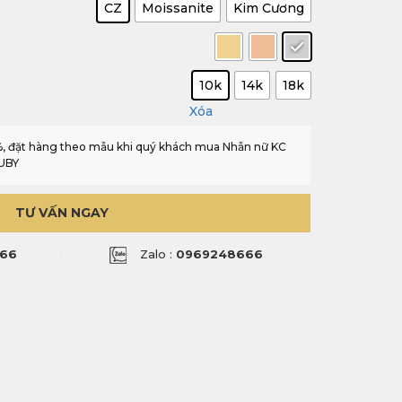
CZ
Moissanite
Kim Cương
10k
14k
18k
Xóa
0%, đặt hàng theo mẫu khi quý khách mua Nhẫn nữ KC
RUBY
TƯ VẤN NGAY
66
Zalo :
0969248666