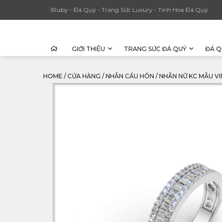
IRuby - Đá Quý - Trang Sức Luxury - Tinh Hoa Đá Quý
GIỚI THIỆU
TRANG SỨC ĐÁ QUÝ
ĐÁ Q
HOME
/
CỬA HÀNG
/
NHẪN CẦU HÔN
/
NHẪN NỮ KC MẪU VI