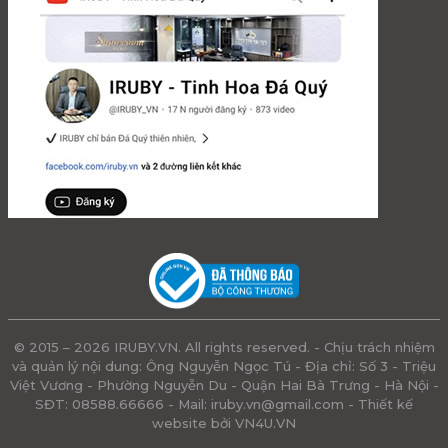
© 2015 – 2026 IRUBY.VN. All rights reserved. - Chịu trách nhiệm
và quản lý nội dung: Ông Nguyễn Ngọc Tú - Địa chỉ: Số 3 - Triệu
Việt Vương - Phường Nguyễn Du - Quận Hai Bà Trưng - Hà Nội -
SĐT: 08588.66666 - Mail:
iruby.vn@gmail.com
- Thiết kế
website bởi VN4U.VN