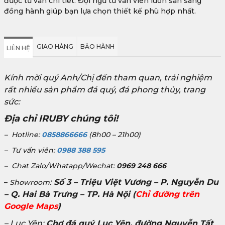
được tư vấn chi tiết. Đội ngũ tư vấn viên luôn sẵn sàng
đồng hành giúp bạn lựa chọn thiết kế phù hợp nhất.
GIAO HÀNG
BẢO HÀNH
LIÊN HỆ
Kính mời quý Anh/Chị đến tham quan, trải nghiệm
rất nhiều sản phẩm đá quý, đá phong thủy, trang
sức:
Địa chỉ IRUBY chúng tôi!
– Hotline:
0858866666
(8h00 – 21h00)
– Tư vấn viên:
0988 388 595
– Chat Zalo/Whatapp/Wechat:
0969 248 666
:
Số 3 – Triệu Việt Vương – P. Nguyễn Du
–
Showroom
– Q. Hai Bà Trưng – TP. Hà Nội
(
Chỉ đường trên
Google Maps
)
– Lục Yên:
Chợ đá quý Lục Yên, đường Nguyễn Tất