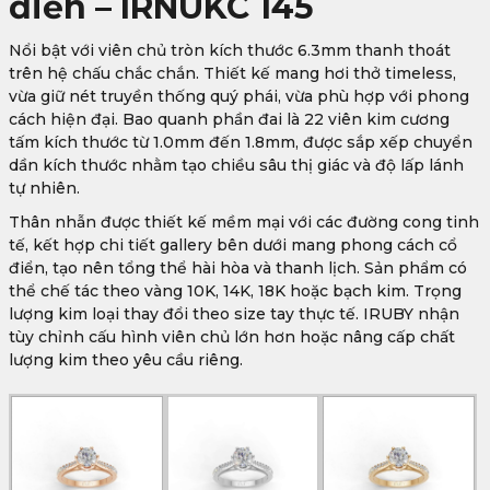
điển – IRNUKC 145
Nổi bật với viên chủ tròn kích thước 6.3mm thanh thoát
trên hệ chấu chắc chắn. Thiết kế mang hơi thở timeless,
vừa giữ nét truyền thống quý phái, vừa phù hợp với phong
cách hiện đại. Bao quanh phần đai là 22 viên kim cương
tấm kích thước từ 1.0mm đến 1.8mm, được sắp xếp chuyển
dần kích thước nhằm tạo chiều sâu thị giác và độ lấp lánh
tự nhiên.
Thân nhẫn được thiết kế mềm mại với các đường cong tinh
tế, kết hợp chi tiết gallery bên dưới mang phong cách cổ
điển, tạo nên tổng thể hài hòa và thanh lịch. Sản phẩm có
thể chế tác theo vàng 10K, 14K, 18K hoặc bạch kim. Trọng
lượng kim loại thay đổi theo size tay thực tế. IRUBY nhận
tùy chỉnh cấu hình viên chủ lớn hơn hoặc nâng cấp chất
lượng kim theo yêu cầu riêng.