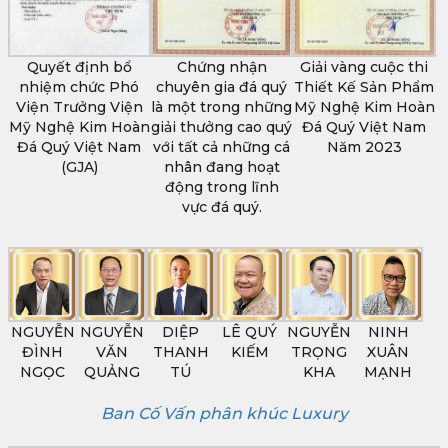
Quyết định bổ
Chứng nhận
Giải vàng cuộc thi
nhiệm chức Phó
chuyên gia đá quý
Thiết Kế Sản Phẩm
Viện Trưởng Viện
là một trong những
Mỹ Nghệ Kim Hoàn
Mỹ Nghệ Kim Hoàn
giải thưởng cao quý
Đá Quý Việt Nam
Đá Quý Việt Nam
với tất cả những cá
Năm 2023
(GJA)
nhân đang hoạt
động trong lĩnh
vực đá quý.
NGUYỄN
NGUYỄN
DIỆP
LÊ QUÝ
NGUYỄN
NINH
ĐÌNH
VĂN
THANH
KIẾM
TRỌNG
XUÂN
NGỌC
QUẢNG
TÚ
KHA
MẠNH
Ban Cố Vấn phân khúc Luxury