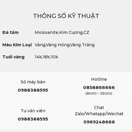
THÔNG SỐ KỸ THUẬT
Đá tấm
Moissanite,Kim Cương,CZ
Màu Kim Loại
Vàng,Vàng Hồng,Vàng Trắng
Tuổi vàng
14k,18k,10k
Hotline
Số máy bàn
0858866666
0988388595
(8h00 – 21h00)
Chat
Tư vấn viên
Zalo/Whatapp/Wechat
0988388595
0969248666