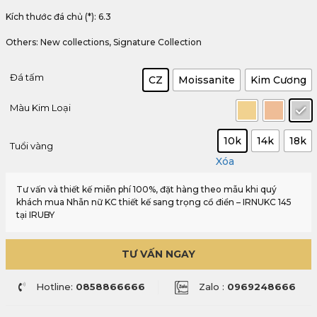
Kích thước đá chủ (*): 6.3
Others: New collections, Signature Collection
Đá tấm
CZ
Moissanite
Kim Cương
Màu Kim Loại
10k
14k
18k
Tuổi vàng
Xóa
Tư vấn và thiết kế miễn phí 100%, đặt hàng theo mẫu khi quý
khách mua Nhẫn nữ KC thiết kế sang trọng cổ điển – IRNUKC 145
tại IRUBY
TƯ VẤN NGAY
Hotline:
0858866666
Zalo :
0969248666