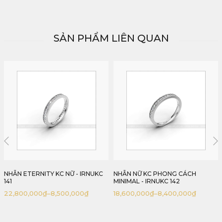
SẢN PHẨM LIÊN QUAN
NHẪN NỮ KC PHONG CÁCH
NHẪN NỮ KC ETERNITY KẾT HỢP
MINIMAL - IRNUKC 142
BAGUETTE & TẤM TRÒN -
IRNUKC 143
18,600,000
₫
–
8,400,000
₫
27,200,000
₫
–
8,000,000
₫