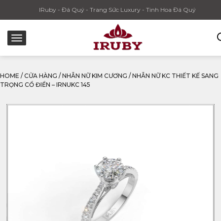
IRuby - Đá Quý - Trang Sức Luxury - Tinh Hoa Đá Quý
HOME
/
CỬA HÀNG
/
NHẪN NỮ KIM CƯƠNG
/
NHẪN NỮ KC THIẾT KẾ SANG
TRỌNG CỔ ĐIỂN – IRNUKC 145