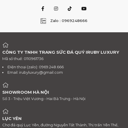
Zalo : 0969248666
CÔNG TY TNHH TRANG SỨC ĐÁ QUÝ IRUBY LUXURY
Mã số thuế: 0110961736
Điện thoại (zalo): 0969.248.666
Email:
irubyluxury@gmail.com
SHOWROOM HÀ NỘI
Số 3 - Triệu Việt Vương - Hai Bà Trưng - Hà Nội
LỤC YÊN
Chợ đá quý Lục Yên, đường Nguyễn Tất Thành, Thị trấn Yên Thế,