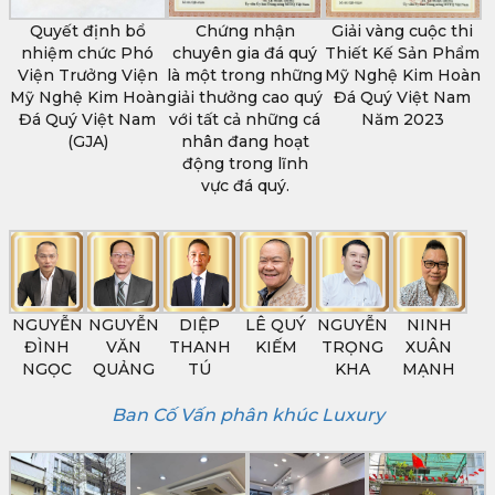
Quyết định bổ
Chứng nhận
Giải vàng cuộc thi
nhiệm chức Phó
chuyên gia đá quý
Thiết Kế Sản Phẩm
Viện Trưởng Viện
là một trong những
Mỹ Nghệ Kim Hoàn
Mỹ Nghệ Kim Hoàn
giải thưởng cao quý
Đá Quý Việt Nam
Đá Quý Việt Nam
với tất cả những cá
Năm 2023
(GJA)
nhân đang hoạt
động trong lĩnh
vực đá quý.
NGUYỄN
NGUYỄN
DIỆP
LÊ QUÝ
NGUYỄN
NINH
ĐÌNH
VĂN
THANH
KIẾM
TRỌNG
XUÂN
NGỌC
QUẢNG
TÚ
KHA
MẠNH
Ban Cố Vấn phân khúc Luxury