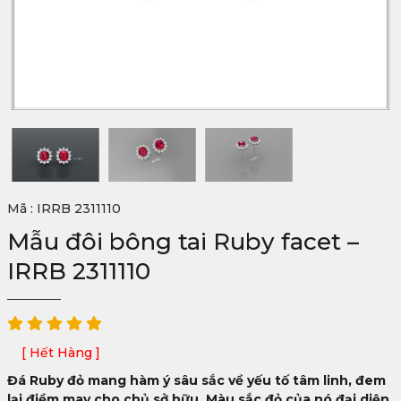
Mã : IRRB 2311110
Mẫu đôi bông tai Ruby facet –
IRRB 2311110
[ Hết Hàng ]
Đá Ruby đỏ mang hàm ý sâu sắc về yếu tố tâm linh, đem
lại điềm may cho chủ sở hữu. Màu sắc đỏ của nó đại diện