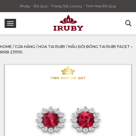
IRuby - Đá Quý - Trang Sức Luxury - Tinh Hoa Đá Quý
HOME
/
CỬA HÀNG
/
HOA TAI RUBY
/
MẪU ĐÔI BÔNG TAI RUBY FACET –
IRRB 2311110