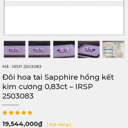
Mã : IRSP 2503083
Đôi hoa tai Sapphire hồng kết
kim cương 0,83ct – IRSP
2503083
19,544,000
₫
[ Đặt hàng ]