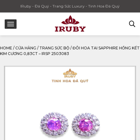
IRuby - Đá Quý - Trang Sức Luxury - Tinh Hoa Đá Quý
HOME
/
CỬA HÀNG
/
TRANG SỨC BỘ
/
ĐÔI HOA TAI SAPPHIRE HỒNG KẾT
KIM CƯƠNG 0,83CT – IRSP 2503083