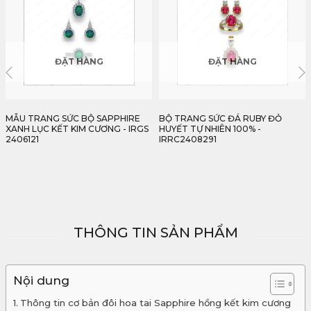
ĐẶT HÀNG
ĐẶT HÀNG
BỘ TRANG SỨC ĐÁ RUBY ĐỎ
ĐÔI HOA TAI SAPPHIRE KẾT KIM
HUYẾT TỰ NHIÊN 100% -
CƯƠNG 0,79CT - IRBS325
IRRC2408291
2501079
21,746,000
₫
THÔNG TIN SẢN PHẨM
Nội dung
Thông tin cơ bản đôi hoa tai Sapphire hồng kết kim cương