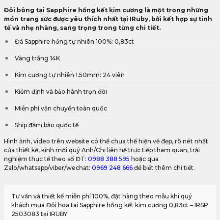
Đôi bông tai Sapphire hồng kết kim cương là một trong những
món trang sức được yêu thích nhất tại IRuby, bởi kết hợp sự tinh
tế và nhẹ nhàng, sang trọng trong từng chi tiết.
Đá Sapphire hồng tự nhiên 100%: 0,83ct
Vàng trắng 14K
Kim cương tự nhiên 1.50mm: 24 viên
Kiểm định và bảo hành trọn đời
Miễn phí vận chuyển toàn quốc
Ship đảm bảo quốc tế
Hình ảnh, video trên website có thể chưa thể hiện vẻ đẹp, rõ nét nhất
của thiết kế, kính mời quý Anh/Chị liên hệ trực tiếp tham quan, trải
nghiệm thực tế theo số ĐT:
0988 388 595
hoặc qua
Zalo/whatsapp/viber/wechat:
0969 248 666
để biết thêm chi tiết.
Tư vấn và thiết kế miễn phí 100%, đặt hàng theo mẫu khi quý
khách mua Đôi hoa tai Sapphire hồng kết kim cương 0,83ct – IRSP
2503083 tại IRUBY