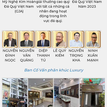
Mỹ Nghệ Kim Hoàn
giải thưởng cao quý
Đá Quý Việt Nam
Đá Quý Việt Nam
với tất cả những cá
Năm 2023
(GJA)
nhân đang hoạt
động trong lĩnh
vực đá quý.
NGUYỄN
NGUYỄN
DIỆP
LÊ QUÝ
NGUYỄN
NINH
ĐÌNH
VĂN
THANH
KIẾM
TRỌNG
XUÂN
NGỌC
QUẢNG
TÚ
KHA
MẠNH
Ban Cố Vấn phân khúc Luxury