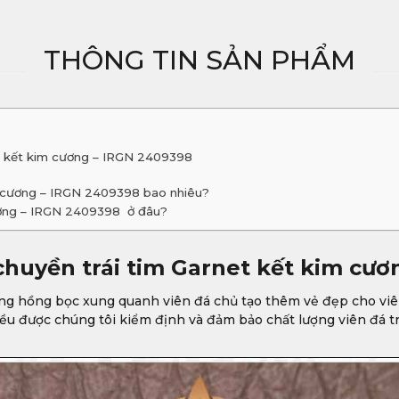
THÔNG TIN SẢN PHẨM
et kết kim cương – IRGN 2409398
m cương – IRGN 2409398 bao nhiêu?
ương – IRGN 2409398 ở đâu?
chuyền trái tim Garnet kết kim cư
àng hồng bọc xung quanh viên đá chủ tạo thêm vẻ đẹp cho viên 
 đều được chúng tôi kiểm định và đảm bảo chất lượng viên đá t