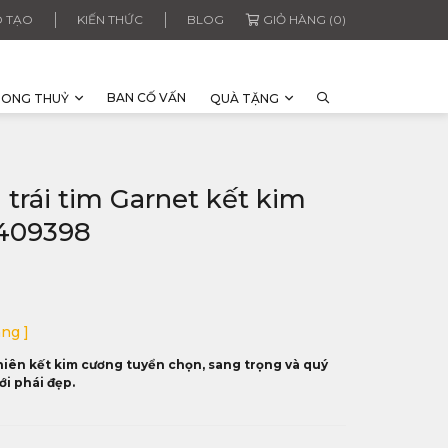
 TẠO
KIẾN THỨC
BLOG
GIỎ HÀNG (0)
BAN CỐ VẤN
HONG THUỶ
QUÀ TẶNG
trái tim Garnet kết kim
2409398
àng ]
hiên kết kim cương tuyển chọn, sang trọng và quý
ới phái đẹp.
i