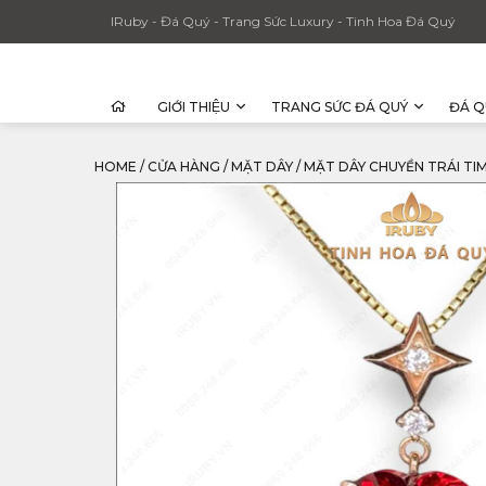
IRuby - Đá Quý - Trang Sức Luxury - Tinh Hoa Đá Quý
GIỚI THIỆU
TRANG SỨC ĐÁ QUÝ
ĐÁ Q
HOME
/
CỬA HÀNG
/
MẶT DÂY
/
MẶT DÂY CHUYỀN TRÁI TI