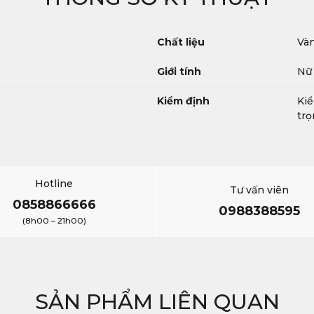
Chất liệu
Và
Giới tính
Nữ
Kiểm định
Kiể
trọ
Hotline
Tư vấn viên
0858866666
0988388595
(8h00 – 21h00)
SẢN PHẨM LIÊN QUAN