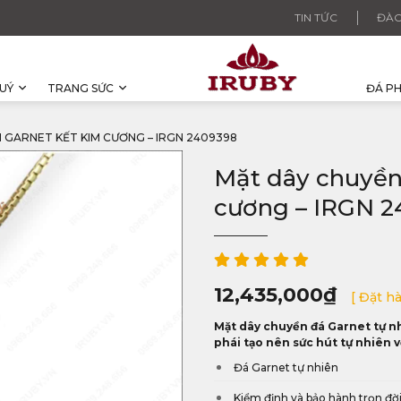
TIN TỨC
ĐÀO
UÝ
TRANG SỨC
ĐÁ P
M GARNET KẾT KIM CƯƠNG – IRGN 2409398
Mặt dây chuyền 
cương – IRGN 
12,435,000
₫
[ Đặt h
Mặt dây chuyền đá Garnet tự n
phái tạo nên sức hút tự nhiên v
Đá Garnet tự nhiên
Kiểm định và bảo hành trọn đờ