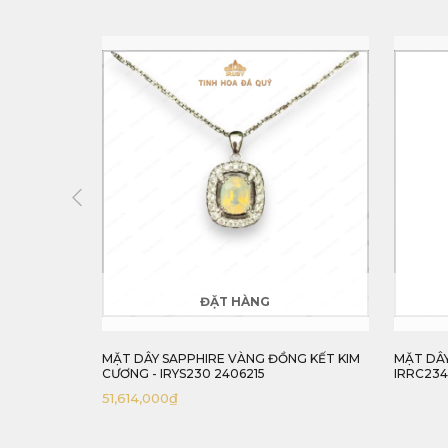
ĐẶT HÀNG
NG KẾT KIM
MẶT DÂY RUBY KẾT KIM CƯƠNG TỰ NHIÊN -
MẶT DÂY
IRRC234 2405265
IRRC 23
37,799,