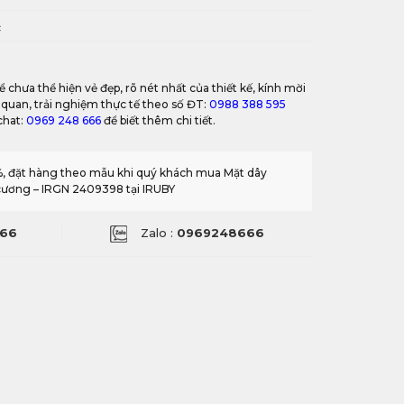
c
 chưa thể hiện vẻ đẹp, rõ nét nhất của thiết kế, kính mời
 quan, trải nghiệm thực tế theo số ĐT:
0988 388 595
chat:
0969 248 666
để biết thêm chi tiết.
0%, đặt hàng theo mẫu khi quý khách mua Mặt dây
 cương – IRGN 2409398 tại IRUBY
66
Zalo :
0969248666