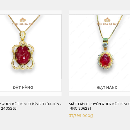
ĐẶT HÀNG
ĐẶT HÀNG
 CHUYỀN RUBY KẾT KIM CƯƠNG -
MẶT DÂY CHUYỀN ĐÁ RUBY KẾT K
6291
CƯƠNG - IRRC 2409270
000
₫
41,362,000
₫