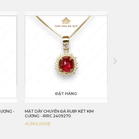
ĐẶT HÀNG
IM
MẶT DÂY CHUYỀN TRÁI TIM GARNET KẾT
MẶT DÂY C
KIM CƯƠNG - IRGN 2409398
KẾT KIM CƯ
12,435,000
₫