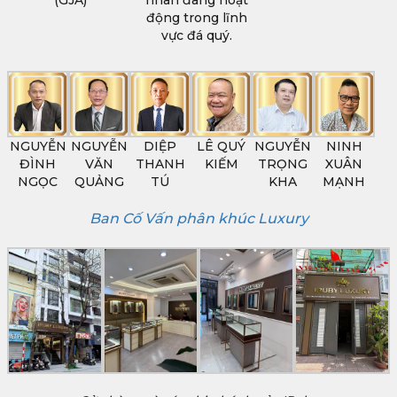
động trong lĩnh
vực đá quý.
NGUYỄN
NGUYỄN
DIỆP
LÊ QUÝ
NGUYỄN
NINH
ĐÌNH
VĂN
THANH
KIẾM
TRỌNG
XUÂN
NGỌC
QUẢNG
TÚ
KHA
MẠNH
Ban Cố Vấn phân khúc Luxury