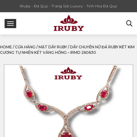
IRuby - Đá Quý - Trang Sức Luxury - Tinh Hoa Đá Quý
HOME
/
CỬA HÀNG
/
MẶT DÂY RUBY
/
DÂY CHUYỀN NỮ ĐÁ RUBY KẾT KIM
CƯƠNG TỰ NHIÊN KẾT VÀNG HỒNG – IRMD 260630