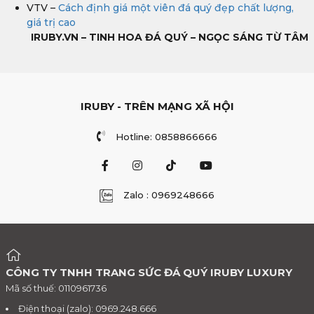
VTV –
Cách định giá một viên đá quý đẹp chất lượng,
giá trị cao
IRUBY.VN – TINH HOA ĐÁ QUÝ – NGỌC SÁNG TỪ TÂM
IRUBY - TRÊN MẠNG XÃ HỘI
Hotline: 0858866666
Zalo : 0969248666
CÔNG TY TNHH TRANG SỨC ĐÁ QUÝ IRUBY LUXURY
Mã số thuế: 0110961736
Điện thoại (zalo): 0969.248.666