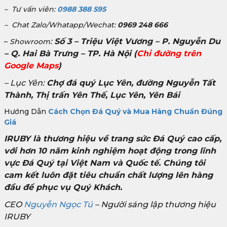
– Tư vấn viên:
0988 388 595
– Chat Zalo/Whatapp/Wechat:
0969 248 666
:
Số 3 – Triệu Việt Vương – P. Nguyễn Du
–
Showroom
– Q. Hai Bà Trưng – TP. Hà Nội
(
Chỉ đường trên
Google Maps
)
– Lục Yên:
Chợ đá quý Lục Yên, đường Nguyễn Tất
Thành, Thị trấn Yên Thế, Lục Yên, Yên Bái
Hướng Dẫn
Cách Chọn Đá Quý và Mua Hàng Chuẩn Đúng
Giá
IRUBY là thương hiệu về trang sức Đá Quý cao cấp,
với hơn 10 năm kinh nghiệm hoạt động trong lĩnh
vực Đá Quý tại Việt Nam và Quốc tế. Chúng tôi
cam kết luôn đặt tiêu chuẩn chất lượng lên hàng
đầu để phục vụ Quý Khách.
CEO
Nguyễn Ngọc Tú
– Người sáng lập thương hiệu
IRUBY