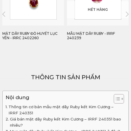
HẾT HÀNG
HẾT HÀNG
MẪU MẶT DÂY RUBY - IRRF
MẪU MẶT DÂY RUBY - IRRF
240239
240245
THÔNG TIN SẢN PHẨM
Nội dung
Thông tin cơ bản mẫu mặt dây Ruby kết Kim Cương –
IRRF 240351
Giá bán mặt dây Ruby kết Kim Cương – IRRF 240351 bao
nhiêu?