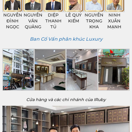
NGUYỄN
NGUYỄN
DIỆP
LÊ QUÝ
NGUYỄN
NINH
ĐÌNH
VĂN
THANH
KIẾM
TRỌNG
XUÂN
NGỌC
QUẢNG
TÚ
KHA
MẠNH
Ban Cố Vấn phân khúc Luxury
Cửa hàng và các chi nhánh của IRuby