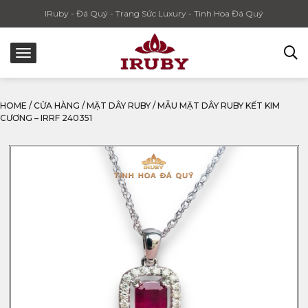
IRuby - Đá Quý - Trang Sức Luxury - Tinh Hoa Đá Quý
HOME
/
CỬA HÀNG
/
MẶT DÂY RUBY
/
MẪU MẶT DÂY RUBY KẾT KIM
CƯƠNG – IRRF 240351