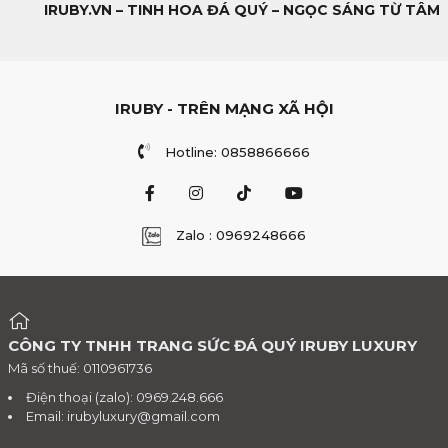
IRUBY.VN – TINH HOA ĐÁ QUÝ – NGỌC SÁNG TỪ TÂM
IRUBY - TRÊN MẠNG XÃ HỘI
Hotline: 0858866666
Zalo : 0969248666
CÔNG TY TNHH TRANG SỨC ĐÁ QUÝ IRUBY LUXURY
Mã số thuế: 0110961736
Điện thoại (zalo): 0969.248.666
Email:
irubyluxury@gmail.com