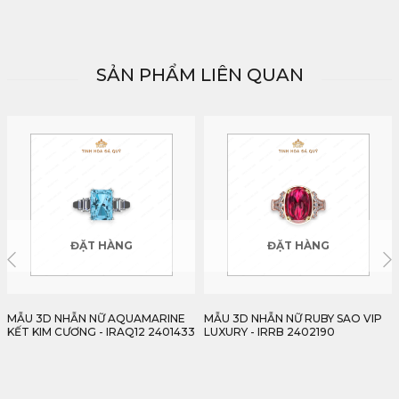
SẢN PHẨM LIÊN QUAN
ĐẶT HÀNG
ĐẶT HÀNG
MẪU 3D NHẪN NỮ RUBY SAO VIP
MẪU 3D NHẪN NAM RUBY PHONG
LUXURY - IRRB 2402190
CÁCH DOANH NHÂN - IRRF157
2311338