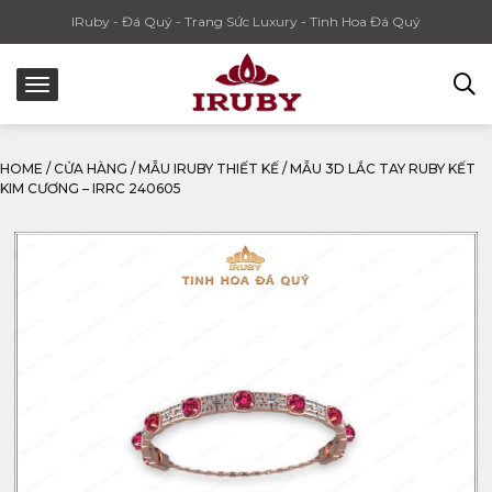
IRuby - Đá Quý - Trang Sức Luxury - Tinh Hoa Đá Quý
HOME
/
CỬA HÀNG
/
MẪU IRUBY THIẾT KẾ
/
MẪU 3D LẮC TAY RUBY KẾT
KIM CƯƠNG – IRRC 240605