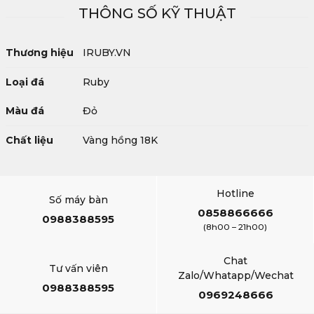
THÔNG SỐ KỸ THUẬT
Thương hiệu
IRUBY.VN
Loại đá
Ruby
Màu đá
Đỏ
Chất liệu
Vàng hồng 18K
Hotline
Số máy bàn
0858866666
0988388595
(8h00 – 21h00)
Chat
Tư vấn viên
Zalo/Whatapp/Wechat
0988388595
0969248666