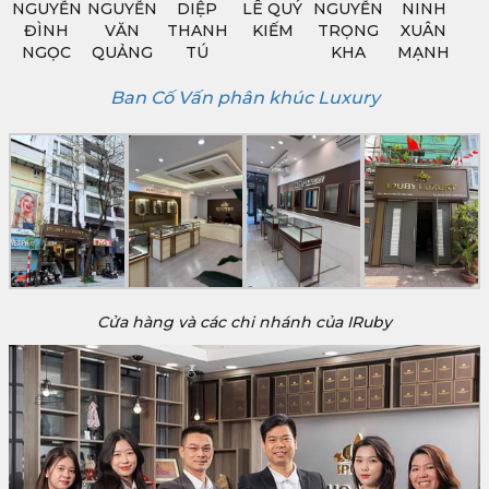
NGUYỄN
NGUYỄN
DIỆP
LÊ QUÝ
NGUYỄN
NINH
ĐÌNH
VĂN
THANH
KIẾM
TRỌNG
XUÂN
NGỌC
QUẢNG
TÚ
KHA
MẠNH
Ban Cố Vấn phân khúc Luxury
Cửa hàng và các chi nhánh của IRuby