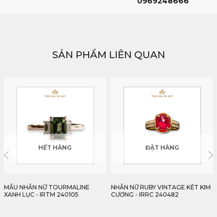
0969248666
SẢN PHẨM LIÊN QUAN
ĐẶT HÀNG
ĐẶT HÀNG
NHẪN NỮ RUBY VINTAGE KẾT KIM
NHẪN NỮ SPINEL XANH LAM KẾT
CƯƠNG - IRRC 240482
KIM CƯƠNG - IRSP 240483