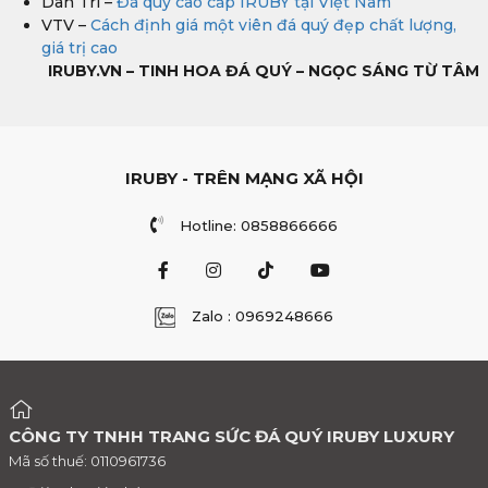
Dân Trí –
Đá quý cao cấp IRUBY tại Việt Nam
VTV –
Cách định giá một viên đá quý đẹp chất lượng,
giá trị cao
IRUBY.VN – TINH HOA ĐÁ QUÝ – NGỌC SÁNG TỪ TÂM
IRUBY - TRÊN MẠNG XÃ HỘI
Hotline: 0858866666
Zalo : 0969248666
CÔNG TY TNHH TRANG SỨC ĐÁ QUÝ IRUBY LUXURY
Mã số thuế: 0110961736