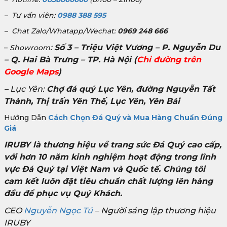
– Tư vấn viên:
0988 388 595
– Chat Zalo/Whatapp/Wechat:
0969 248 666
:
Số 3 – Triệu Việt Vương – P. Nguyễn Du
–
Showroom
– Q. Hai Bà Trưng – TP. Hà Nội
(
Chỉ đường trên
Google Maps
)
– Lục Yên:
Chợ đá quý Lục Yên, đường Nguyễn Tất
Thành, Thị trấn Yên Thế, Lục Yên, Yên Bái
Hướng Dẫn
Cách Chọn Đá Quý và Mua Hàng Chuẩn Đúng
Giá
IRUBY là thương hiệu về trang sức Đá Quý cao cấp,
với hơn 10 năm kinh nghiệm hoạt động trong lĩnh
vực Đá Quý tại Việt Nam và Quốc tế. Chúng tôi
cam kết luôn đặt tiêu chuẩn chất lượng lên hàng
đầu để phục vụ Quý Khách.
CEO
Nguyễn Ngọc Tú
– Người sáng lập thương hiệu
IRUBY