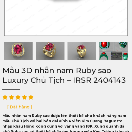
Mẫu 3D nhẫn nam Ruby sao
Luxury Chủ Tịch – IRSR 2404143
[ Đặt hàng ]
Mẫu nhẫn nam Ruby sao được lên thiết kế cho khách hàng nam
mẫu Chủ Tịch với hai bên đai đính 4 viên Kim Cương Baguette
nhập khẩu Hồng Kông cùng với vàng vàng 18K. Xung quanh đá
chủ Ruby sao có thiết kế chấu ôm, khung viền Kim Cương tròn và