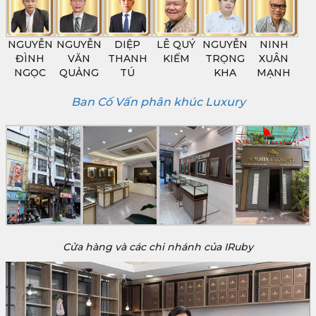
NGUYỄN
NGUYỄN
DIỆP
LÊ QUÝ
NGUYỄN
NINH
ĐÌNH
VĂN
THANH
KIẾM
TRỌNG
XUÂN
NGỌC
QUẢNG
TÚ
KHA
MẠNH
Ban Cố Vấn phân khúc Luxury
Cửa hàng và các chi nhánh của IRuby