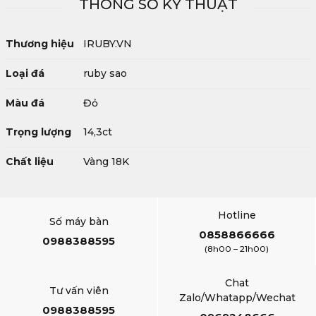
THÔNG SỐ KỸ THUẬT
Thương hiệu
IRUBY.VN
Loại đá
ruby sao
Màu đá
Đỏ
Trọng lượng
14,3ct
Chất liệu
Vàng 18K
Hotline
Số máy bàn
0858866666
0988388595
(8h00 – 21h00)
Chat
Tư vấn viên
Zalo/Whatapp/Wechat
0988388595