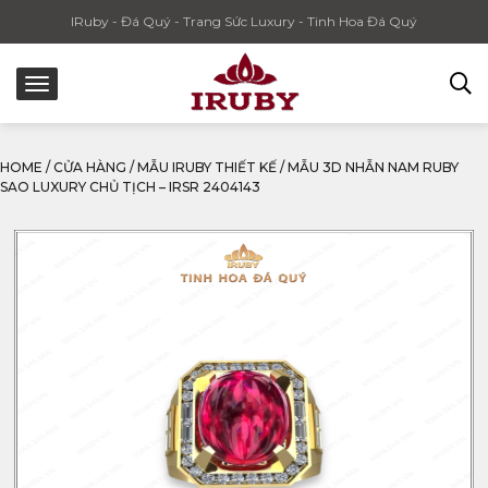
IRuby - Đá Quý - Trang Sức Luxury - Tinh Hoa Đá Quý
HOME
/
CỬA HÀNG
/
MẪU IRUBY THIẾT KẾ
/
MẪU 3D NHẪN NAM RUBY
SAO LUXURY CHỦ TỊCH – IRSR 2404143