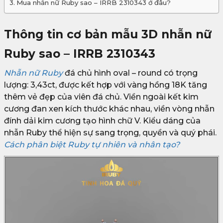
Mua nhẫn nữ Ruby sao – IRRB 2310343 ở đâu?
Thông tin cơ bản mẫu 3D nhẫn nữ
Ruby sao – IRRB 2310343
Nhẫn nữ Ruby
đá chủ hình oval – round có trọng
lượng: 3,43ct, được kết hợp với vàng hồng 18K tăng
thêm vẻ đẹp của viên đá chủ. Viền ngoài kết kim
cương đan xen kích thước khác nhau, viền vòng nhẫn
đính dải kim cương tạo hình chữ V. Kiểu dáng của
nhẫn Ruby thể hiện sự sang trọng, quyền và quý phái.
Cách phân biệt Ruby tự nhiên và nhân tạo?