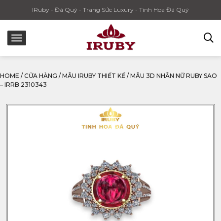
IRuby - Đá Quý - Trang Sức Luxury - Tinh Hoa Đá Quý
HOME
/
CỬA HÀNG
/
MẪU IRUBY THIẾT KẾ
/
MẪU 3D NHẪN NỮ RUBY SAO
– IRRB 2310343