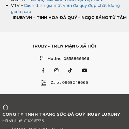
VTV –
Cách định giá một viên đá quý đẹp chất lượng,
giá trị cao
IRUBY.VN – TINH HOA ĐÁ QUÝ – NGỌC SÁNG TỪ TÂM
IRUBY - TRÊN MẠNG XÃ HỘI
Hotline: 0858866666
Zalo : 0969248666
CÔNG TY TNHH TRANG SỨC ĐÁ QUÝ IRUBY LUXURY
Mã số thuế: 0110961736
Điện thoại (zalo): 0969.248.666