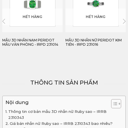
HẾT HÀNG
HẾT HÀNG
MẪU 3D NHẪN NỮ PERIDOT KIM
MẪU 3D NHẪN RUBY FACET
TIỀN - IRPD 231016
2,12CT - IRRF 231018
THÔNG TIN SẢN PHẨM
Nội dung
Thông tin cơ bản mẫu 3D nhẫn nữ Ruby sao – IRRB
2310343
Giá bán nhẫn nữ Ruby sao – IRRB 2310343 bao nhiêu?