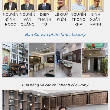
NGUYỄN
NGUYỄN
DIỆP
LÊ QUÝ
NGUYỄN
NINH
ĐÌNH
VĂN
THANH
KIẾM
TRỌNG
XUÂN
NGỌC
QUẢNG
TÚ
KHA
MẠNH
Ban Cố Vấn phân khúc Luxury
Cửa hàng và các chi nhánh của IRuby