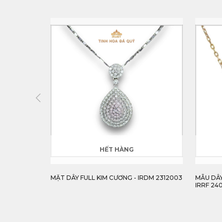
HẾT HÀNG
0240
MẶT DÂY FULL KIM CƯƠNG - IRDM 2312003
MẪU DÂY
IRRF 24