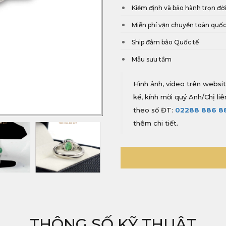
Kiểm định và bảo hành trọn đờ
Miễn phí vận chuyển toàn quố
Ship đảm bảo Quốc tế
Mẫu sưu tầm
Hình ảnh, video trên websit
kế, kính mời quý Anh/Chị li
theo số ĐT:
02288 886 8
thêm chi tiết.
THÔNG SỐ KỸ THUẬT