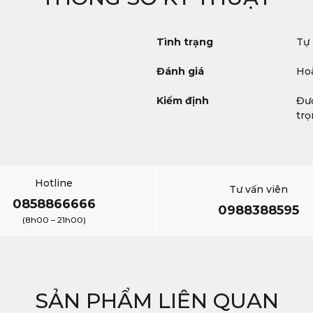
Tình trạng
Tự
Đánh giá
Hoà
Kiểm định
Đượ
trọ
Hotline
Tư vấn viên
0858866666
0988388595
(8h00 – 21h00)
SẢN PHẨM LIÊN QUAN