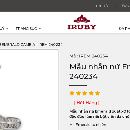
TIN TỨC
ĐÀO
UÝ
TRANG SỨC
ĐÁ P
 EMERALD ZAMBIA – IREM 240234
Mã : IREM 240234
Mẫu nhẫn nữ Em
240234
[ Hết Hàng ]
Mẫu nhẫn nữ Emerald xuất xứ từ
độc đáo làm nổi bật viên đá chủ
Emerald tự nhiên