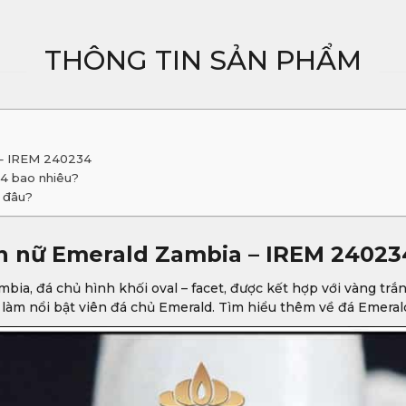
THÔNG TIN SẢN PHẨM
 – IREM 240234
4 bao nhiêu?
 đâu?
n nữ Emerald Zambia – IREM 24023
bia, đá chủ hình khối oval – facet, được kết hợp với vàng trắn
 làm nổi bật viên đá chủ Emerald. Tìm hiểu thêm về đá Emera