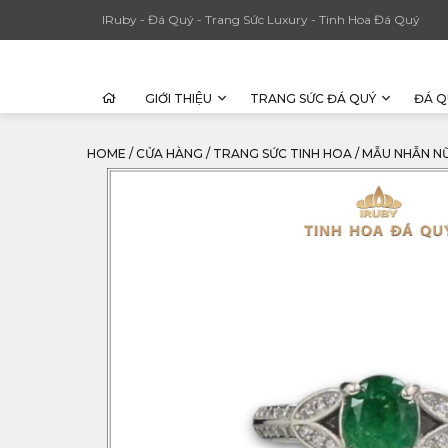
IRuby - Đá Quý - Trang Sức Luxury - Tinh Hoa Đá Quý
GIỚI THIỆU
TRANG SỨC ĐÁ QUÝ
ĐÁ Q
HOME
/
CỬA HÀNG
/
TRANG SỨC TINH HOA
/
MẪU NHẪN NỮ