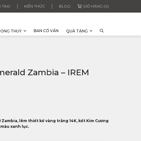
 TẠO
KIẾN THỨC
BLOG
GIỎ HÀNG (0)
BAN CỐ VẤN
HONG THUỶ
QUÀ TẶNG
erald Zambia – IREM
 Zambia, lêm thiết kế vàng trắng 14K, kết Kim Cương
 màu xanh lục.