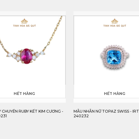
HẾT HÀNG
HẾT HÀNG
 CHUYỀN RUBY KẾT KIM CƯƠNG -
MẪU NHẪN NỮ TOPAZ SWISS - IR
0231
240232