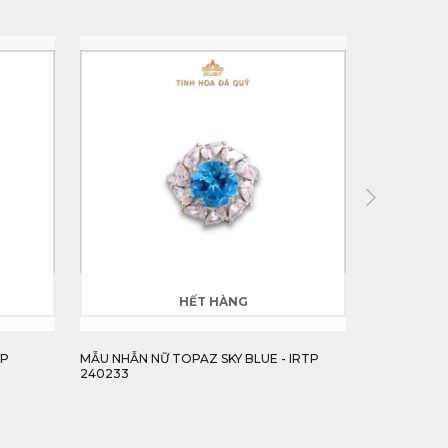
HẾT HÀNG
TP
MẪU NHẪN NỮ TOPAZ SKY BLUE - IRTP
MẪU NHẪN N
240233
240234