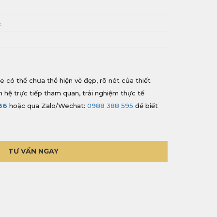
i
c
e có thể chưa thể hiện vẻ đẹp, rõ nét của thiết
ên hệ trực tiếp tham quan, trải nghiệm thực tế
86
hoặc qua Zalo/Wechat:
0988 388 595
để biết
TƯ VẤN NGAY