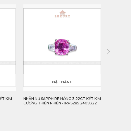
ĐẶT HÀNG
ẾT KIM
NHẪN NỮ SAPPHIRE HỒNG 3,22CT KẾT KIM
NHẪN NAM 
CƯƠNG THIÊN NHIÊN - IRPS285 2409322
THIẾT KẾ M