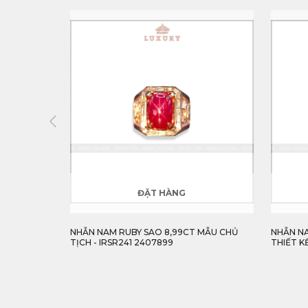
ĐẶT HÀNG
KIM CƯƠNG
NHẪN NAM RUBY SAO 8,99CT MẪU CHỦ
NHẪN NA
TỊCH - IRSR241 2407899
THIẾT K