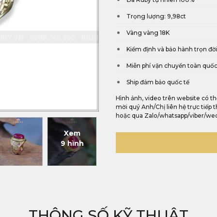
Trọng lượng: 9,98ct
Vàng vàng 18K
Kiểm định và bảo hành trọn đờ
Miễn phí vận chuyển toàn quố
Ship đảm bảo quốc tế
Hình ảnh, video trên website có th
mời quý Anh/Chị liên hệ trực tiếp
hoặc qua Zalo/whatsapp/viber/we
Xem
9 hình
THÔNG SỐ KỸ THUẬT