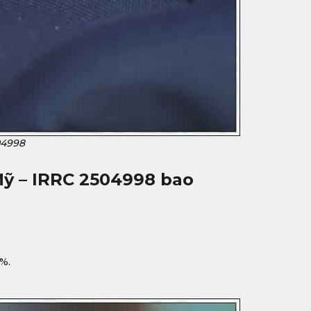
04998
Mỹ – IRRC 2504998
bao
%.