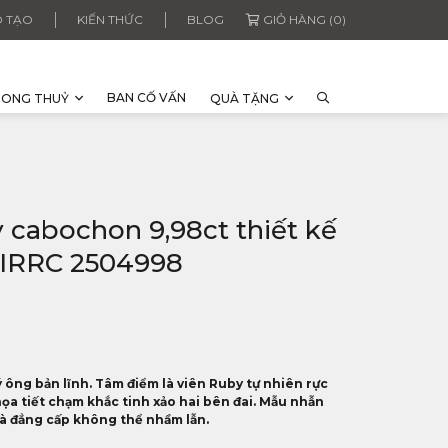
 TẠO
KIẾN THỨC
BLOG
GIỎ HÀNG (0)
BAN CỐ VẤN
HONG THUỶ
QUÀ TẶNG
cabochon 9,98ct thiết kế
 IRRC 2504998
 ông bản lĩnh. Tâm điểm là viên Ruby tự nhiên rực
họa tiết chạm khắc tinh xảo hai bên đai. Mẫu nhẫn
và đẳng cấp không thể nhầm lẫn.