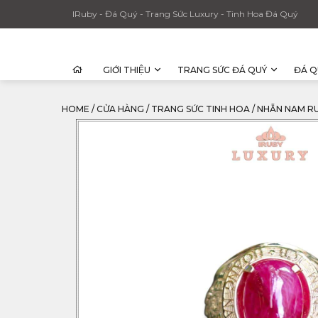
IRuby - Đá Quý - Trang Sức Luxury - Tinh Hoa Đá Quý
GIỚI THIỆU
TRANG SỨC ĐÁ QUÝ
ĐÁ Q
HOME
/
CỬA HÀNG
/
TRANG SỨC TINH HOA
/
NHẪN NAM RU