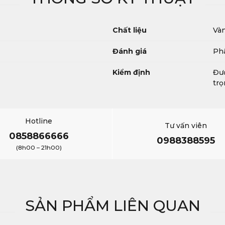
Chất liệu
Và
Đánh giá
Phâ
Kiểm định
Đượ
trọ
Hotline
Tư vấn viên
0858866666
0988388595
(8h00 – 21h00)
SẢN PHẨM LIÊN QUAN