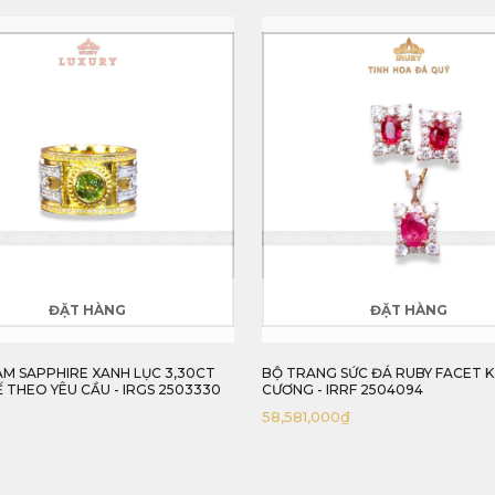
ĐẶT HÀNG
ĐẶT HÀNG
M SAPPHIRE XANH LỤC 3,30CT
BỘ TRANG SỨC ĐÁ RUBY FACET K
Ế THEO YÊU CẦU - IRGS 2503330
CƯƠNG - IRRF 2504094
58,581,000
₫