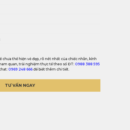
i
c
ể chưa thể hiện vẻ đẹp, rõ nét nhất của chiếc nhẫn, kính
 tham quan, trải nghiệm thực tế theo số ĐT:
0988 388 595
chat:
0969 248 666
để biết thêm chi tiết.
TƯ VẤN NGAY