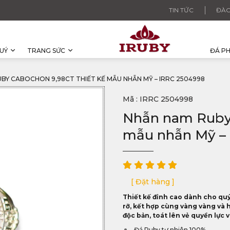
TIN TỨC
ĐÀO
UÝ
TRANG SỨC
ĐÁ P
BY CABOCHON 9,98CT THIẾT KẾ MẪU NHẪN MỸ – IRRC 2504998
Mã : IRRC 2504998
Nhẫn nam Ruby 
mẫu nhẫn Mỹ –
[ Đặt hàng ]
Thiết kế đỉnh cao dành cho quý
rỡ, kết hợp cùng vàng vàng và 
độc bản, toát lên vẻ quyền lực 
Đá Ruby tự nhiên 100%