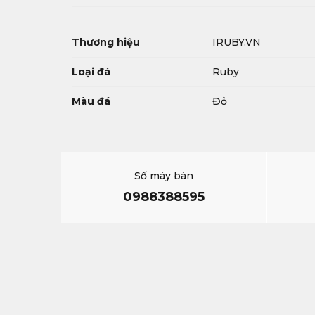
Thương hiệu
IRUBY.VN
Loại đá
Ruby
Màu đá
Đỏ
Số máy bàn
0988388595