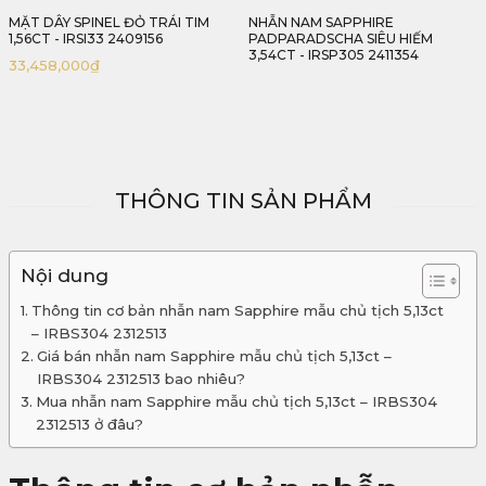
NHẪN NAM SAPPHIRE
NHẪN NAM SAPPHIRE XANH LAM
PADPARADSCHA SIÊU HIẾM
HOÀNG GIA 3,21CT - IRSP306
3,54CT - IRSP305 2411354
2411321
THÔNG TIN SẢN PHẨM
Nội dung
Thông tin cơ bản nhẫn nam Sapphire mẫu chủ tịch 5,13ct
– IRBS304 2312513
Giá bán nhẫn nam Sapphire mẫu chủ tịch 5,13ct –
IRBS304 2312513 bao nhiêu?
Mua nhẫn nam Sapphire mẫu chủ tịch 5,13ct – IRBS304
2312513 ở đâu?