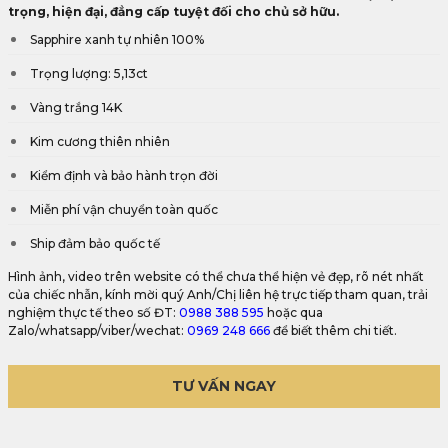
trọng, hiện đại, đẳng cấp tuyệt đối cho chủ sở hữu.
Sapphire xanh tự nhiên 100%
Trọng lượng: 5,13ct
Vàng trắng 14K
Kim cương thiên nhiên
Kiểm định và bảo hành trọn đời
Miễn phí vận chuyển toàn quốc
Ship đảm bảo quốc tế
Hình ảnh, video trên website có thể chưa thể hiện vẻ đẹp, rõ nét nhất
của chiếc nhẫn, kính mời quý Anh/Chị liên hệ trực tiếp tham quan, trải
nghiệm thực tế theo số ĐT:
0988 388 595
hoặc qua
Zalo/whatsapp/viber/wechat:
0969 248 666
để biết thêm chi tiết.
TƯ VẤN NGAY