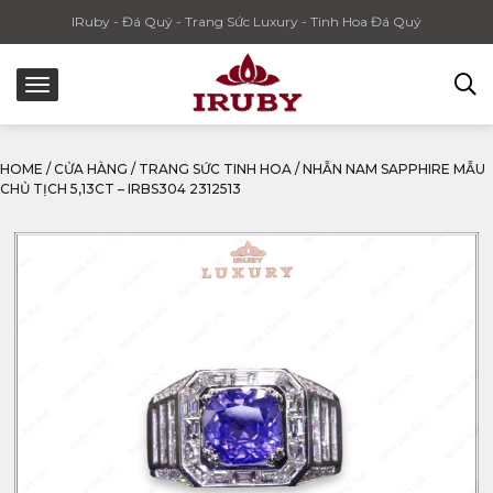
IRuby - Đá Quý - Trang Sức Luxury - Tinh Hoa Đá Quý
HOME
/
CỬA HÀNG
/
TRANG SỨC TINH HOA
/
NHẪN NAM SAPPHIRE MẪU
CHỦ TỊCH 5,13CT – IRBS304 2312513