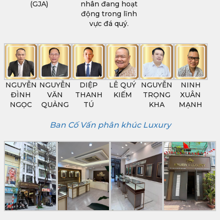
(GJA)
nhân đang hoạt
động trong lĩnh
vực đá quý.
NGUYỄN
NGUYỄN
DIỆP
LÊ QUÝ
NGUYỄN
NINH
ĐÌNH
VĂN
THANH
KIẾM
TRỌNG
XUÂN
NGỌC
QUẢNG
TÚ
KHA
MẠNH
Ban Cố Vấn phân khúc Luxury