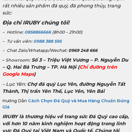
rất nhiều sản phẩm đá quý, đá phong thủy, trang
sức:
Địa chỉ IRUBY chúng tôi!
– Hotline:
0858866666
(8h00 – 21h00)
– Tư vấn viên:
0988 388 595
– Chat Zalo/Whatapp/Wechat:
0969 248 666
:
Số 3 – Triệu Việt Vương – P. Nguyễn Du
–
Showroom
– Q. Hai Bà Trưng – TP. Hà Nội
(
Chỉ đường trên
Google Maps
)
– Lục Yên:
Chợ đá quý Lục Yên, đường Nguyễn Tất
Thành, Thị trấn Yên Thế, Lục Yên, Yên Bái
Hướng Dẫn
Cách Chọn Đá Quý và Mua Hàng Chuẩn Đúng
Giá
IRUBY là thương hiệu về trang sức Đá Quý cao cấp,
với hơn 10 năm kinh nghiệm hoạt động trong lĩnh
vực Đá Quý tại Việt Nam và Quốc tế. Chúng tôi