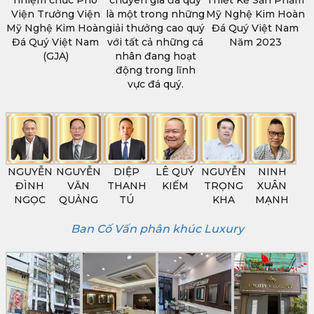
Viện Trưởng Viện
là một trong những
Mỹ Nghệ Kim Hoàn
Mỹ Nghệ Kim Hoàn
giải thưởng cao quý
Đá Quý Việt Nam
Đá Quý Việt Nam
với tất cả những cá
Năm 2023
(GJA)
nhân đang hoạt
động trong lĩnh
vực đá quý.
NGUYỄN
NGUYỄN
DIỆP
LÊ QUÝ
NGUYỄN
NINH
ĐÌNH
VĂN
THANH
KIẾM
TRỌNG
XUÂN
NGỌC
QUẢNG
TÚ
KHA
MẠNH
Ban Cố Vấn phân khúc Luxury