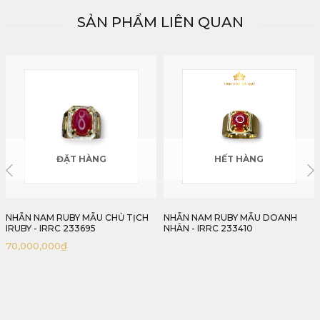
SẢN PHẨM LIÊN QUAN
HẾT HÀNG
ĐẶT HÀNG
NHẪN NAM RUBY MẪU DOANH
NHẪN NỮ FULL KIM CƯƠNG HIỆN
NHÂN - IRRC 233410
ĐẠI TINH TẾ - IRDM 23415
61,120,000
₫