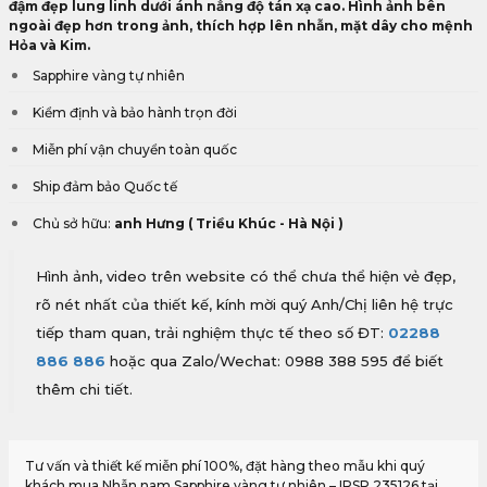
đậm đẹp lung linh dưới ánh nắng độ tán xạ cao. Hình ảnh bên
ngoài đẹp hơn trong ảnh, thích hợp lên nhẫn, mặt dây cho mệnh
Hỏa và Kim.
Sapphire vàng tự nhiên
Kiểm định và bảo hành trọn đời
Miễn phí vận chuyển toàn quốc
Ship đảm bảo Quốc tế
Chủ sở hữu:
anh Hưng ( Triều Khúc - Hà Nội )
Hình ảnh, video trên website có thể chưa thể hiện vẻ đẹp,
rõ nét nhất của thiết kế, kính mời quý Anh/Chị liên hệ trực
tiếp tham quan, trải nghiệm thực tế theo số ĐT:
02288
886 886
hoặc qua Zalo/Wechat: 0988 388 595 để biết
thêm chi tiết.
Tư vấn và thiết kế miễn phí 100%, đặt hàng theo mẫu khi quý
khách mua Nhẫn nam Sapphire vàng tự nhiên – IRSP 235126 tại