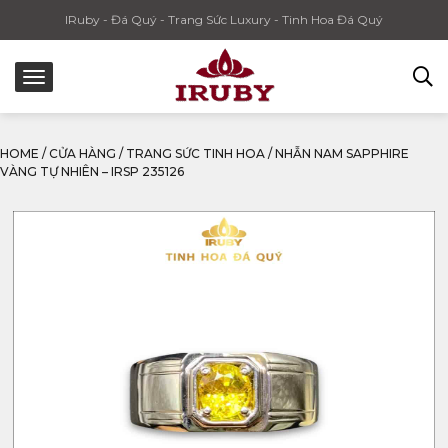
IRuby - Đá Quý - Trang Sức Luxury - Tinh Hoa Đá Quý
HOME
/
CỬA HÀNG
/
TRANG SỨC TINH HOA
/
NHẪN NAM SAPPHIRE
VÀNG TỰ NHIÊN – IRSP 235126