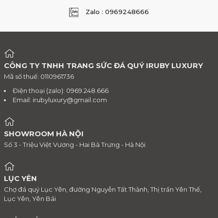
Zalo : 0969248666
CÔNG TY TNHH TRANG SỨC ĐÁ QUÝ IRUBY LUXURY
Mã số thuế: 0110961736
Điện thoại (zalo): 0969.248.666
Email:
irubyluxury@gmail.com
SHOWROOM HÀ NỘI
Số 3 - Triệu Việt Vương - Hai Bà Trưng - Hà Nội
LỤC YÊN
Chợ đá quý Lục Yên, đường Nguyễn Tất Thành, Thị trấn Yên Thế,
Lục Yên, Yên Bái