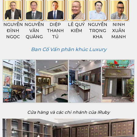
NGUYỄN
NGUYỄN
DIỆP
LÊ QUÝ
NGUYỄN
NINH
ĐÌNH
VĂN
THANH
KIẾM
TRỌNG
XUÂN
NGỌC
QUẢNG
TÚ
KHA
MẠNH
Ban Cố Vấn phân khúc Luxury
Cửa hàng và các chi nhánh của IRuby