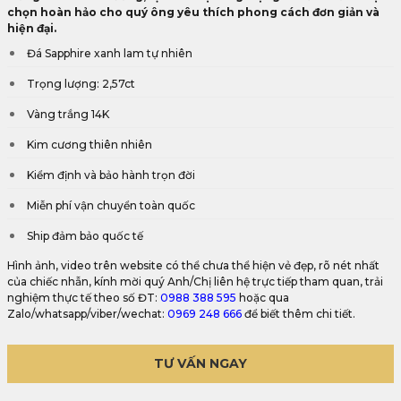
chọn hoàn hảo cho quý ông yêu thích phong cách đơn giản và
hiện đại.
Đá Sapphire xanh lam tự nhiên
Trọng lượng: 2,57ct
Vàng trắng 14K
Kim cương thiên nhiên
Kiểm định và bảo hành trọn đời
Miễn phí vận chuyển toàn quốc
Ship đảm bảo quốc tế
Hình ảnh, video trên website có thể chưa thể hiện vẻ đẹp, rõ nét nhất
của chiếc nhẫn, kính mời quý Anh/Chị liên hệ trực tiếp tham quan, trải
nghiệm thực tế theo số ĐT:
0988 388 595
hoặc qua
Zalo/whatsapp/viber/wechat:
0969 248 666
để biết thêm chi tiết.
TƯ VẤN NGAY