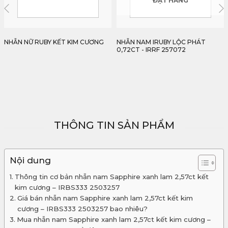
ĐẶT HÀNG
ĐẶT HÀNG
NHẪN NAM IRUBY LỘC PHÁT
NHẪN NAM RUBY FACET PHONG
0,72CT - IRRF 257072
CÁCH ROLEX 0,76CT - IRRF
2507076
THÔNG TIN SẢN PHẨM
Nội dung
Thông tin cơ bản nhẫn nam Sapphire xanh lam 2,57ct kết
kim cương – IRBS333 2503257
Giá bán nhẫn nam Sapphire xanh lam 2,57ct kết kim
cương – IRBS333 2503257 bao nhiêu?
Mua nhẫn nam Sapphire xanh lam 2,57ct kết kim cương –