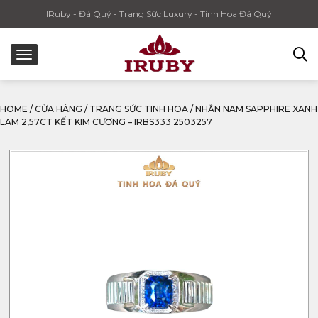
IRuby - Đá Quý - Trang Sức Luxury - Tinh Hoa Đá Quý
HOME
/
CỬA HÀNG
/
TRANG SỨC TINH HOA
/
NHẪN NAM SAPPHIRE XANH
LAM 2,57CT KẾT KIM CƯƠNG – IRBS333 2503257