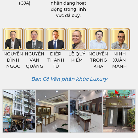
(GJA)
nhân đang hoạt
động trong lĩnh
vực đá quý.
NGUYỄN
NGUYỄN
DIỆP
LÊ QUÝ
NGUYỄN
NINH
ĐÌNH
VĂN
THANH
KIẾM
TRỌNG
XUÂN
NGỌC
QUẢNG
TÚ
KHA
MẠNH
Ban Cố Vấn phân khúc Luxury