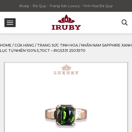
IRuby - Đá Quý - Trang Sức Luxury - Tinh Hoa Đá Quý
HOME
/
CỬA HÀNG
/
TRANG SỨC TINH HOA
/
NHẪN NAM SAPPHIRE XANH
LỤC TỰ NHIÊN 100% 5,70CT – IRGS331 2503570