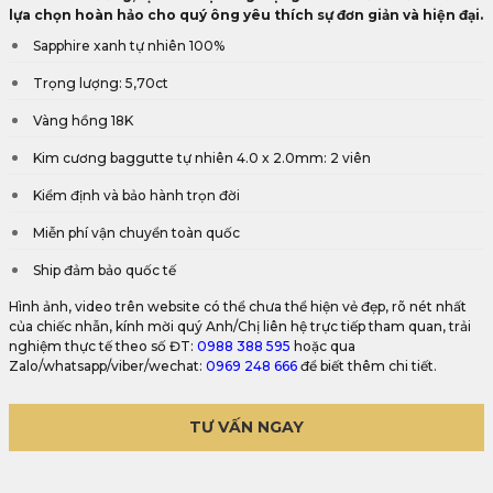
lựa chọn hoàn hảo cho quý ông yêu thích sự đơn giản và hiện đại.
Sapphire xanh tự nhiên 100%
Trọng lượng: 5,70ct
Vàng hồng 18K
Kim cương baggutte tự nhiên 4.0 x 2.0mm: 2 viên
Kiểm định và bảo hành trọn đời
Miễn phí vận chuyển toàn quốc
Ship đảm bảo quốc tế
Hình ảnh, video trên website có thể chưa thể hiện vẻ đẹp, rõ nét nhất
của chiếc nhẫn, kính mời quý Anh/Chị liên hệ trực tiếp tham quan, trải
nghiệm thực tế theo số ĐT:
0988 388 595
hoặc qua
Zalo/whatsapp/viber/wechat:
0969 248 666
để biết thêm chi tiết.
TƯ VẤN NGAY