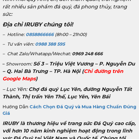
rất nhiều sản phẩm đá quý, đá phong thủy, trang
sức:
Địa chỉ IRUBY chúng tôi!
– Hotline:
0858866666
(8h00 – 21h00)
– Tư vấn viên:
0988 388 595
– Chat Zalo/Whatapp/Wechat:
0969 248 666
:
Số 3 – Triệu Việt Vương – P. Nguyễn Du
–
Showroom
– Q. Hai Bà Trưng – TP. Hà Nội
(
Chỉ đường trên
Google Maps
)
– Lục Yên:
Chợ đá quý Lục Yên, đường Nguyễn Tất
Thành, Thị trấn Yên Thế, Lục Yên, Yên Bái
Hướng Dẫn
Cách Chọn Đá Quý và Mua Hàng Chuẩn Đúng
Giá
IRUBY là thương hiệu về trang sức Đá Quý cao cấp,
với hơn 10 năm kinh nghiệm hoạt động trong lĩnh
vực Đá Quý tại Việt Nam và Quốc tế. Chúng tôi