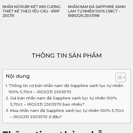
NHẪN NAM ĐÁ SAPPHIRE XANH
NHẪN NỮ RUBY SAO TỰ NHIÊN
LAM TỰ NHIÊN 100% 1,98CT -
100% KẾT KIM CƯƠNG 1,80CT -
IRBS326 2503198
IRSR289 2502180
50,811,000
₫
THÔNG TIN SẢN PHẨM
Nội dung
Thông tin cơ bản nhẫn nam đá Sapphire xanh lục tự nhiên
100% 5,70ct – IRGS331 2503570
Giá bán nhẫn nam đá Sapphire xanh lục tự nhiên 100%
5,70ct – IRGS331 2503570 bao nhiêu?
Mua nhẫn nam đá Sapphire xanh lục tự nhiên 100% 5,70ct
– IRGS331 2503570 ở đâu?