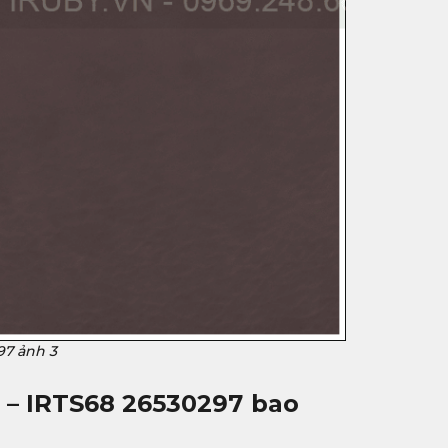
97 ảnh 3
 – IRTS68 26530297
bao