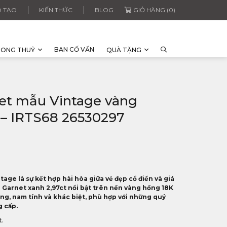
 TẠO
KIẾN THỨC
BLOG
GIỎ HÀNG (0)
BAN CỐ VẤN
HONG THUỶ
QUÀ TẶNG
et mẫu Vintage vàng
 – IRTS68 26530297
ge là sự kết hợp hài hòa giữa vẻ đẹp cổ điển và giá
n Garnet xanh 2,97ct nổi bật trên nền vàng hồng 18K
g, nam tính và khác biệt, phù hợp với những quý
g cấp.
t.