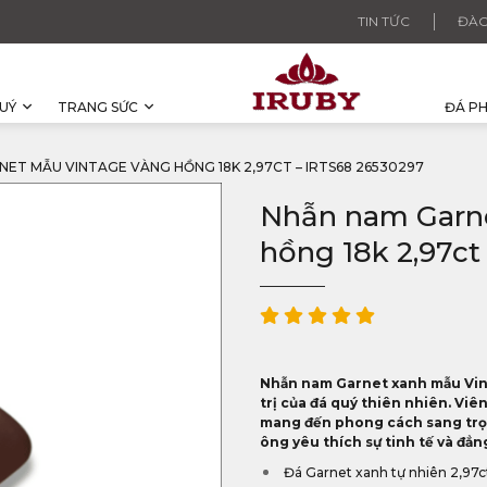
TIN TỨC
ĐÀO
UÝ
TRANG SỨC
ĐÁ P
ET MẪU VINTAGE VÀNG HỒNG 18K 2,97CT – IRTS68 26530297
Nhẫn nam Garn
hồng 18k 2,97ct
Nhẫn nam Garnet xanh mẫu Vinta
trị của đá quý thiên nhiên. Viê
mang đến phong cách sang trọn
ông yêu thích sự tinh tế và đẳn
Đá Garnet xanh tự nhiên 2,97c