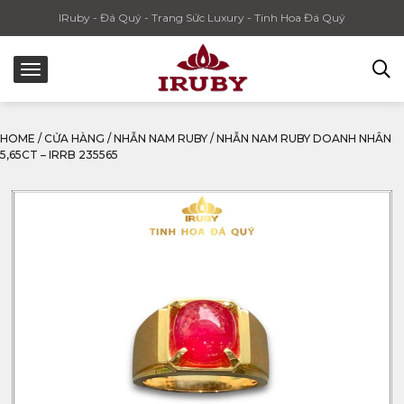
IRuby - Đá Quý - Trang Sức Luxury - Tinh Hoa Đá Quý
HOME
/
CỬA HÀNG
/
NHẪN NAM RUBY
/
NHẪN NAM RUBY DOANH NHÂN
5,65CT – IRRB 235565