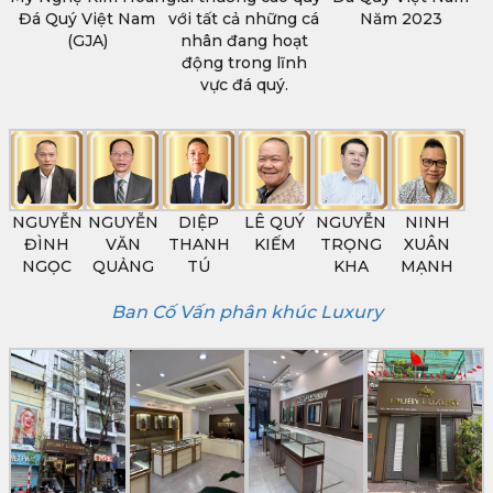
Đá Quý Việt Nam
với tất cả những cá
Năm 2023
(GJA)
nhân đang hoạt
động trong lĩnh
vực đá quý.
NGUYỄN
NGUYỄN
DIỆP
LÊ QUÝ
NGUYỄN
NINH
ĐÌNH
VĂN
THANH
KIẾM
TRỌNG
XUÂN
NGỌC
QUẢNG
TÚ
KHA
MẠNH
Ban Cố Vấn phân khúc Luxury