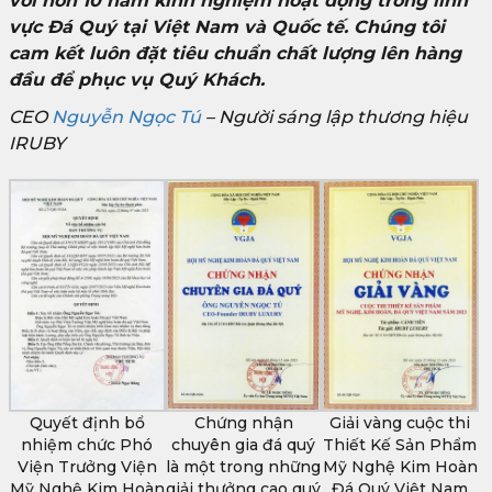
với hơn 10 năm kinh nghiệm hoạt động trong lĩnh
vực Đá Quý tại Việt Nam và Quốc tế. Chúng tôi
cam kết luôn đặt tiêu chuẩn chất lượng lên hàng
đầu để phục vụ Quý Khách.
CEO
Nguyễn Ngọc Tú
– Người sáng lập thương hiệu
IRUBY
Quyết định bổ
Chứng nhận
Giải vàng cuộc thi
nhiệm chức Phó
chuyên gia đá quý
Thiết Kế Sản Phẩm
Viện Trưởng Viện
là một trong những
Mỹ Nghệ Kim Hoàn
Mỹ Nghệ Kim Hoàn
giải thưởng cao quý
Đá Quý Việt Nam