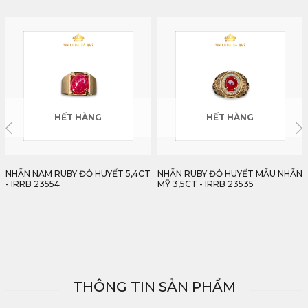
HẾT HÀNG
HẾT HÀNG
NHẪN RUBY ĐỎ HUYẾT MẪU NHẪN
NHẪN NAM RUBY HUYẾT KÍNH CÁ
MỸ 3,5CT - IRRB 23535
TÍNH 3,5CT - IRRB 23535
THÔNG TIN SẢN PHẨM