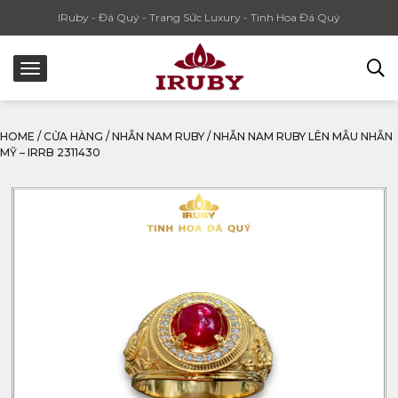
IRuby - Đá Quý - Trang Sức Luxury - Tinh Hoa Đá Quý
HOME
/
CỬA HÀNG
/
NHẪN NAM RUBY
/
NHẪN NAM RUBY LÊN MẪU NHẪN
MỸ – IRRB 2311430