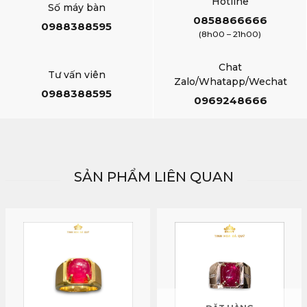
Hotline
Số máy bàn
0858866666
0988388595
(8h00 – 21h00)
Chat
Tư vấn viên
Zalo/Whatapp/Wechat
0988388595
0969248666
SẢN PHẨM LIÊN QUAN