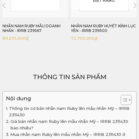
ĐẶT HÀNG
ĐẶT HÀNG
NHẪN NAM RUBY HUYẾT KÍNH LỤC
NHẪN NAM RUBY MẪU CHỦ TỊCH
YÊN - IRRB 239500
4,96CT – IRRB 237496
72,700,000
₫
76,222,000
₫
THÔNG TIN SẢN PHẨM
Nội dung
Thông tin cơ bản nhẫn nam Ruby lên mẫu nhẫn Mỹ – IRRB
2311430
Giá bán nhẫn nam Ruby lên mẫu nhẫn Mỹ – IRRB 2311430
bao nhiêu?
Mua nhẫn nam Ruby lên mẫu nhẫn Mỹ – IRRB 2311430 ở