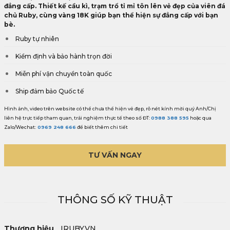
đẳng cấp. Thiết kế cầu kì, trạm trổ tỉ mỉ tôn lên vẻ đẹp của viên đá
chủ Ruby, cùng vàng 18K giúp bạn thể hiện sự đẳng cấp với bạn
bè.
Ruby tự nhiên
Kiểm định và bảo hành trọn đời
Miễn phí vận chuyển toàn quốc
Ship đảm bảo Quốc tế
Hình ảnh, video trên website có thể chưa thể hiện vẻ đẹp, rõ nét kính mời quý Anh/Chị
liên hệ trực tiếp tham quan, trải nghiệm thực tế theo số ĐT:
0988 388 595
hoặc qua
Zalo/Wechat:
0969 248 666
để biết thêm chi tiết
TƯ VẤN NGAY
THÔNG SỐ KỸ THUẬT
Thương hiệu
IRUBY.VN