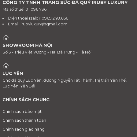
CÔNG TY TNHH TRANG SỨC ĐÁ QUÝ IRUBY LUXURY
Mã số thuế: 0110961736
Điện thoại (zalo): 0969.248.666
Email:
irubyluxury@gmail.com
SHOWROOM HÀ NỘI
Số 3 - Triệu Việt Vương - Hai Bà Trưng - Hà Nội
LỤC YÊN
Chợ đá quý Lục Yên, đường Nguyễn Tất Thành, Thị trấn Yên Thế,
Lục Yên, Yên Bái
CHÍNH SÁCH CHUNG
Chính sách bảo mật
Chính sách thanh toán
Chính sách giao hàng