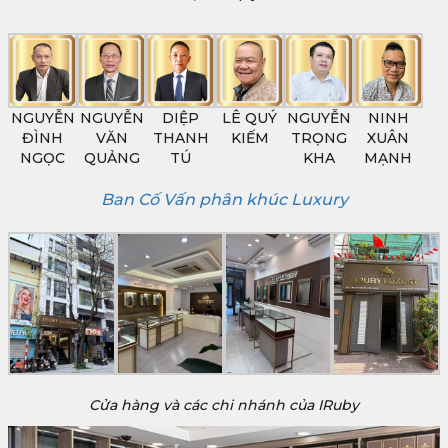
NGUYỄN
NGUYỄN
DIỆP
LÊ QUÝ
NGUYỄN
NINH
ĐÌNH
VĂN
THANH
KIẾM
TRỌNG
XUÂN
NGỌC
QUẢNG
TÚ
KHA
MẠNH
Ban Cố Vấn phân khúc Luxury
Cửa hàng và các chi nhánh của IRuby