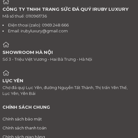
CÔNG TY TNHH TRANG SỨC ĐÁ QUÝ IRUBY LUXURY
Mã số thuế: 0110961736
Điện thoại (zalo): 0969.248.666
Email:
irubyluxury@gmail.com
SHOWROOM HÀ NỘI
Số 3 - Triệu Việt Vương - Hai Bà Trưng - Hà Nội
LỤC YÊN
Chợ đá quý Lục Yên, đường Nguyễn Tất Thành, Thị trấn Yên Thế,
Lục Yên, Yên Bái
CHÍNH SÁCH CHUNG
Chính sách bảo mật
Chính sách thanh toán
Chính sách giao hàng