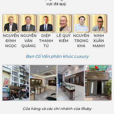
vực đá quý.
NGUYỄN
NGUYỄN
DIỆP
LÊ QUÝ
NGUYỄN
NINH
ĐÌNH
VĂN
THANH
KIẾM
TRỌNG
XUÂN
NGỌC
QUẢNG
TÚ
KHA
MẠNH
Ban Cố Vấn phân khúc Luxury
Cửa hàng và các chi nhánh của IRuby