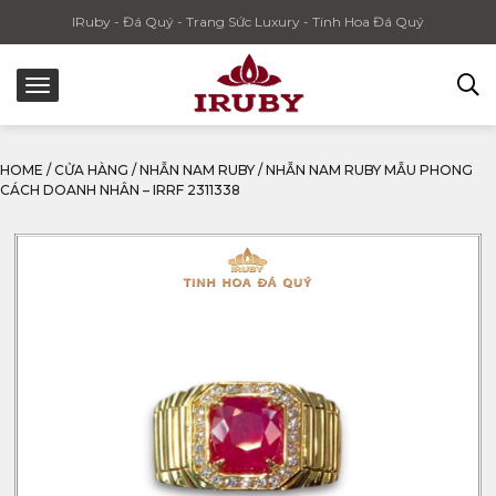
IRuby - Đá Quý - Trang Sức Luxury - Tinh Hoa Đá Quý
HOME
/
CỬA HÀNG
/
NHẪN NAM RUBY
/
NHẪN NAM RUBY MẪU PHONG
CÁCH DOANH NHÂN – IRRF 2311338