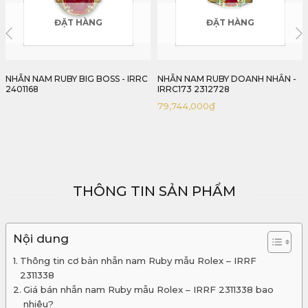
ĐẶT HÀNG
ĐẶT HÀNG
NHẪN NAM RUBY DOANH NHÂN -
NHẪN NAM RUBY SAO MẪU
IRRC173 2312728
DOANH NHÂN - IRRB 237271
79,744,000
₫
70,251,000
₫
THÔNG TIN SẢN PHẨM
Nội dung
Thông tin cơ bản nhẫn nam Ruby mẫu Rolex – IRRF
2311338
Giá bán nhẫn nam Ruby mẫu Rolex – IRRF 2311338 bao
nhiêu?