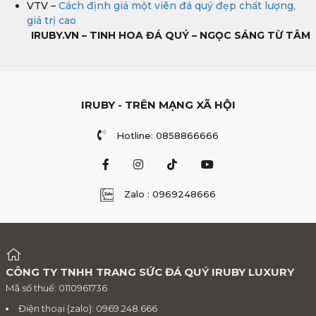
VTV –
Cách định giá một viên đá quý đẹp chất lượng,
giá trị cao
IRUBY.VN – TINH HOA ĐÁ QUÝ – NGỌC SÁNG TỪ TÂM
IRUBY - TRÊN MẠNG XÃ HỘI
Hotline: 0858866666
Zalo : 0969248666
CÔNG TY TNHH TRANG SỨC ĐÁ QUÝ IRUBY LUXURY
Mã số thuế: 0110961736
Điện thoại (zalo): 0969.248.666