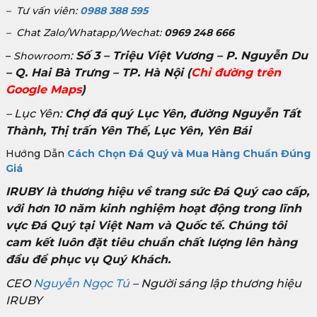
– Tư vấn viên:
0988 388 595
– Chat Zalo/Whatapp/Wechat:
0969 248 666
:
Số 3 – Triệu Việt Vương – P. Nguyễn Du
–
Showroom
– Q. Hai Bà Trưng – TP. Hà Nội
(
Chỉ đường trên
Google Maps
)
– Lục Yên:
Chợ đá quý Lục Yên, đường Nguyễn Tất
Thành, Thị trấn Yên Thế, Lục Yên, Yên Bái
Hướng Dẫn
Cách Chọn Đá Quý và Mua Hàng Chuẩn Đúng
Giá
IRUBY là thương hiệu về trang sức Đá Quý cao cấp,
với hơn 10 năm kinh nghiệm hoạt động trong lĩnh
vực Đá Quý tại Việt Nam và Quốc tế. Chúng tôi
cam kết luôn đặt tiêu chuẩn chất lượng lên hàng
đầu để phục vụ Quý Khách.
CEO
Nguyễn Ngọc Tú
– Người sáng lập thương hiệu
IRUBY