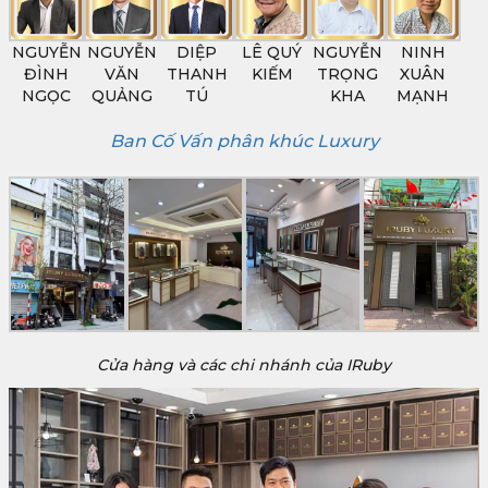
NGUYỄN
NGUYỄN
DIỆP
LÊ QUÝ
NGUYỄN
NINH
ĐÌNH
VĂN
THANH
KIẾM
TRỌNG
XUÂN
NGỌC
QUẢNG
TÚ
KHA
MẠNH
Ban Cố Vấn phân khúc Luxury
Cửa hàng và các chi nhánh của IRuby