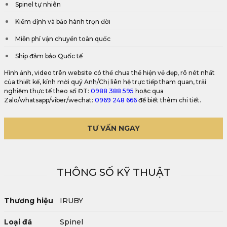
Spinel tự nhiên
Kiểm định và bảo hành trọn đời
Miễn phí vận chuyển toàn quốc
Ship đảm bảo Quốc tế
Hình ảnh, video trên website có thể chưa thể hiện vẻ đẹp, rõ nét nhất
của thiết kế, kính mời quý Anh/Chị liên hệ trực tiếp tham quan, trải
nghiệm thực tế theo số ĐT:
0988 388 595
hoặc qua
Zalo/whatsapp/viber/wechat:
0969 248 666
để biết thêm chi tiết.
TƯ VẤN NGAY
THÔNG SỐ KỸ THUẬT
Thương hiệu
IRUBY
Loại đá
Spinel