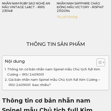
NHẪN NAM SAPPHIRE CHÁO
NHẪN NAM SAPPHIRE XANH LAM
ĐỒNG MẪU VICTORY - IRSP147
VINTAGE - IRSP 2306273
2312094
55,000,000
₫
70,257,000
₫
THÔNG TIN SẢN PHẨM
Nội dung
Thông tin cơ bản nhẫn nam Spinel mẫu Chủ tịch full Kim
Cương – IRSI 2409001
Giá bán nhẫn nam Spinel mẫu Chủ tịch full Kim Cương –
IRSI 2409001 bao nhiêu?
Thông tin cơ bản nhẫn nam
Spinel mẫu Chủ tịch full Kim