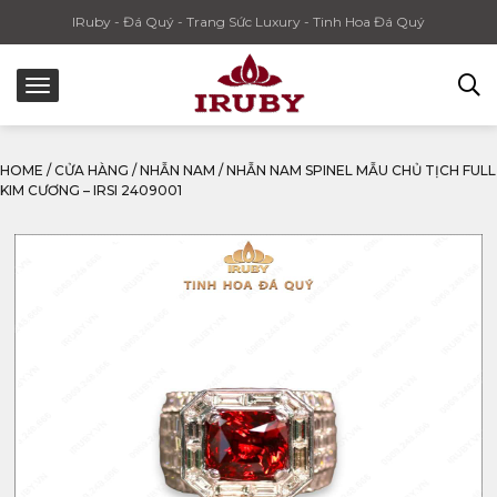
IRuby - Đá Quý - Trang Sức Luxury - Tinh Hoa Đá Quý
HOME
/
CỬA HÀNG
/
NHẪN NAM
/
NHẪN NAM SPINEL MẪU CHỦ TỊCH FULL
KIM CƯƠNG – IRSI 2409001