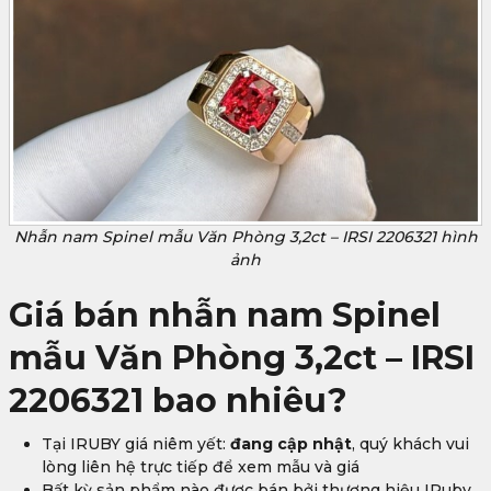
Nhẫn nam Spinel mẫu Văn Phòng 3,2ct – IRSI 2206321 hình
ảnh
Giá bán nhẫn nam Spinel
mẫu Văn Phòng 3,2ct – IRSI
2206321 bao nhiêu?
Tại IRUBY giá niêm yết:
đang cập nhật
, quý khách vui
lòng liên hệ trực tiếp để xem mẫu và giá
Bất kỳ sản phẩm nào được bán bởi thương hiệu IRuby