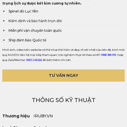
trọng lịch sự được kết kim cương tự nhiên.
Spinel đỏ Lục Yên
Kiểm định và bảo hành trọn đời
Miễn phí vận chuyển toàn quốc
Ship đảm bảo Quốc tế
Hình ảnh, video trên website có thể chưa thể hiện vẻ đẹp, rõ nét nhất của viên đá, kính mời
quý Anh/Chị liên hệ trực tiếp tham quan, trải nghiệm thực tế theo số ĐT:
0988 388 595
hoặc
qua Zalo/Wechat:
0969 248 666
để biết thêm chi tiết.
TƯ VẤN NGAY
THÔNG SỐ KỸ THUẬT
Thương hiệu
IRUBY.VN