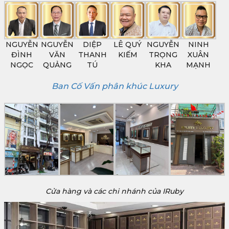
NGUYỄN
NGUYỄN
DIỆP
LÊ QUÝ
NGUYỄN
NINH
ĐÌNH
VĂN
THANH
KIẾM
TRỌNG
XUÂN
NGỌC
QUẢNG
TÚ
KHA
MẠNH
Ban Cố Vấn phân khúc Luxury
Cửa hàng và các chi nhánh của IRuby