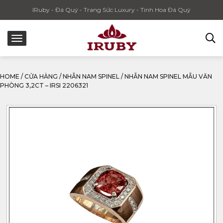
IRuby - Đá Quý - Trang Sức Luxury - Tinh Hoa Đá Quý
HOME
/
CỬA HÀNG
/
NHẪN NAM SPINEL
/
NHẪN NAM SPINEL MẪU VĂN
PHÒNG 3,2CT – IRSI 2206321