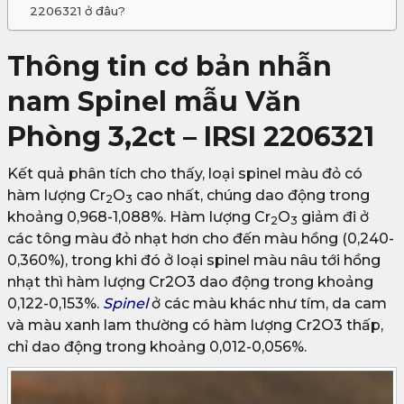
2206321 ở đâu?
Thông tin cơ bản nhẫn
nam Spinel mẫu Văn
Phòng 3,2ct – IRSI 2206321
Kết quả phân tích cho thấy, loại spinel màu đỏ có
hàm lượng Cr
O
cao nhất, chúng dao động trong
2
3
khoảng 0,968-1,088%. Hàm lượng Cr
O
giảm đi ở
2
3
các tông màu đỏ nhạt hơn cho đến màu hồng (0,240-
0,360%), trong khi đó ở loại spinel màu nâu tới hồng
nhạt thì hàm lượng Cr2O3 dao động trong khoảng
0,122-0,153%.
Spinel
ở các màu khác như tím, da cam
và màu xanh lam thường có hàm lượng Cr2O3 thấp,
chỉ dao động trong khoảng 0,012-0,056%.