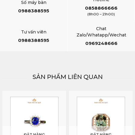
Số máy bàn
0858866666
0988388595
(8h00 – 21h00)
Chat
Tư vấn viên
Zalo/Whatapp/Wechat
0988388595
0969248666
SẢN PHẨM LIÊN QUAN
ĐẶT HÀNG
ĐẶT HÀNG