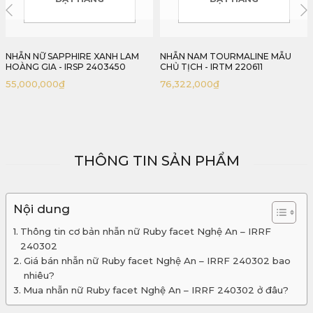
NHẪN NAM TOURMALINE MẪU
NHẪN NỮ AQUAMARINE - IRAQ12
CHỦ TỊCH - IRTM 220611
2401433
76,322,000
₫
31,289,000
₫
THÔNG TIN SẢN PHẨM
Nội dung
Thông tin cơ bản nhẫn nữ Ruby facet Nghệ An – IRRF
240302
Giá bán nhẫn nữ Ruby facet Nghệ An – IRRF 240302 bao
nhiêu?
Mua nhẫn nữ Ruby facet Nghệ An – IRRF 240302 ở đâu?