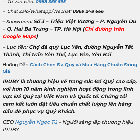
– Tư vấn viên:
0988 388 595
– Chat Zalo/Whatapp/Wechat:
0969 248 666
:
Số 3 – Triệu Việt Vương – P. Nguyễn Du
–
Showroom
– Q. Hai Bà Trưng – TP. Hà Nội
(
Chỉ đường trên
Google Maps
)
– Lục Yên:
Chợ đá quý Lục Yên, đường Nguyễn Tất
Thành, Thị trấn Yên Thế, Lục Yên, Yên Bái
Hướng Dẫn
Cách Chọn Đá Quý và Mua Hàng Chuẩn Đúng
Giá
IRUBY là thương hiệu về trang sức Đá Quý cao cấp,
với hơn 10 năm kinh nghiệm hoạt động trong lĩnh
vực Đá Quý tại Việt Nam và Quốc tế. Chúng tôi
cam kết luôn đặt tiêu chuẩn chất lượng lên hàng
đầu để phục vụ Quý Khách.
CEO
Nguyễn Ngọc Tú
– Người sáng lập thương hiệu
IRUBY