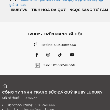
giá trị cao
IRUBY.VN – TINH HOA ĐÁ QUÝ – NGỌC SÁNG TỪ TÂM
IRUBY - TRÊN MẠNG XÃ HỘI
Hotline: 0858866666
Zalo : 0969248666
CÔNG TY TNHH TRANG SỨC ĐÁ QUÝ IRUBY LUXURY
Mã số thuế: 0110961736
Điện thoại (zalo): 0969.248.666
Email:
irubyluxury@gmail.com