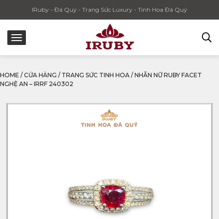
IRuby - Đá Quý - Trang Sức Luxury - Tinh Hoa Đá Quý
HOME
/
CỬA HÀNG
/
TRANG SỨC TINH HOA
/
NHẪN NỮ RUBY FACET
NGHỆ AN – IRRF 240302