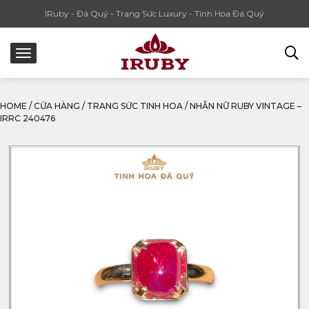
IRuby - Đá Quý - Trang Sức Luxury - Tinh Hoa Đá Quý
HOME
/
CỬA HÀNG
/
TRANG SỨC TINH HOA
/
NHẪN NỮ RUBY VINTAGE –
IRRC 240476