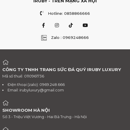
IRUBY - TRÊN MẠNG XÃ HỘI
Hotline: 0858866666
Zalo : 0969248666
CÔNG TY TNHH TRANG SỨC ĐÁ QUÝ IRUBY LUXURY
Mã số thuế: 0110961736
Điện thoại (zalo): 0969.248.666
Email:
irubyluxury@gmail.com
SHOWROOM HÀ NỘI
Số 3 - Triệu Việt Vương - Hai Bà Trưng - Hà Nội