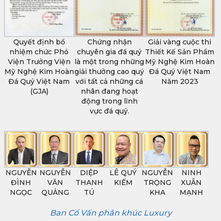
Quyết định bổ
Chứng nhận
Giải vàng cuộc thi
nhiệm chức Phó
chuyên gia đá quý
Thiết Kế Sản Phẩm
Viện Trưởng Viện
là một trong những
Mỹ Nghệ Kim Hoàn
Mỹ Nghệ Kim Hoàn
giải thưởng cao quý
Đá Quý Việt Nam
Đá Quý Việt Nam
với tất cả những cá
Năm 2023
(GJA)
nhân đang hoạt
động trong lĩnh
vực đá quý.
NGUYỄN
NGUYỄN
DIỆP
LÊ QUÝ
NGUYỄN
NINH
ĐÌNH
VĂN
THANH
KIẾM
TRỌNG
XUÂN
NGỌC
QUẢNG
TÚ
KHA
MẠNH
Ban Cố Vấn phân khúc Luxury