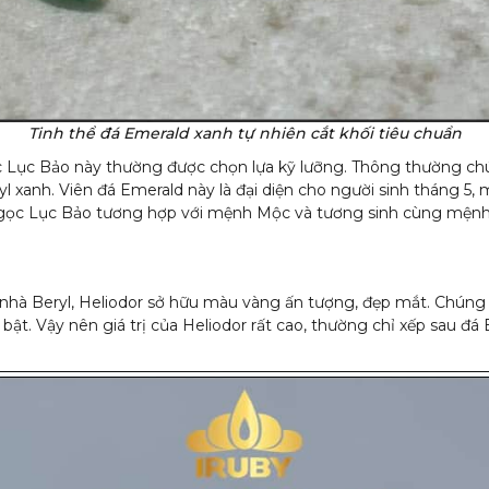
Tinh thể đá Emerald xanh tự nhiên cắt khối tiêu chuẩn
 Lục Bảo này thường được chọn lựa kỹ lưỡng. Thông thường ch
Beryl xanh. Viên đá Emerald này là đại diện cho người sinh tháng 
 Ngọc Lục Bảo tương hợp với mệnh Mộc và tương sinh cùng mện
hất nhà Beryl, Heliodor sở hữu màu vàng ấn tượng, đẹp mắt. Chún
i bật. Vậy nên giá trị của Heliodor rất cao, thường chỉ xếp sau đ