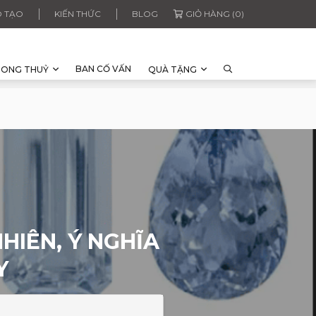
 TẠO
KIẾN THỨC
BLOG
GIỎ HÀNG (0)
BAN CỐ VẤN
HONG THUỶ
QUÀ TẶNG
HIÊN, Ý NGHĨA
Y