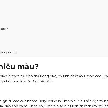
 cách?
mạng xã hội:
nhiêu màu?
iện là một loại tinh thể riêng biệt, có tính chất ấn tượng cao. 
ng cho từng loại đá. Cụ thể gồm:
ó giá trị cao của nhóm Beryl chính là Emerald. Màu sắc đặc trưn
i đến ánh vàng. Theo đó, Emerald sở hữu tính chất thẩm mỹ cao,