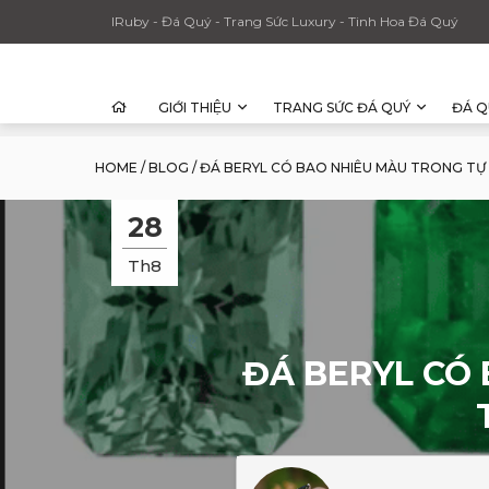
IRuby - Đá Quý - Trang Sức Luxury - Tinh Hoa Đá Quý
GIỚI THIỆU
TRANG SỨC ĐÁ QUÝ
ĐÁ Q
HOME
/
BLOG
/
ĐÁ BERYL CÓ BAO NHIÊU MÀU TRONG TỰ 
28
Th8
ĐÁ BERYL CÓ 