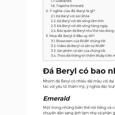
Goshenite
Trapiche Emerald
Ý nghĩa của đá Beryl là gì?
Đá Beryl với sức khỏe
Đá Beryl với đời sống tâm linh
Đá Beryl với đời sống hàng ngày
Bảo quản đá Beryl như thế nào đúng
Mua đá Beryl ở đâu uy tín?
Showroom của IRUBY chúng tôi!
Video đá Beryl có sẵn tại IRUBY
Sản phẩm có sẵn của chúng tôi:
Theo dõi thông tin thêm IRuby trên 
Đá Beryl có bao 
Nhóm đá Beryl có nhiều dải màu với đại d
tác với yếu tố thẩm mỹ, ý nghĩa đặc trư
Emerald
Một trong những biến thể nổi tiếng và c
chuyển dần sang ánh lam nhẹ và phân giả