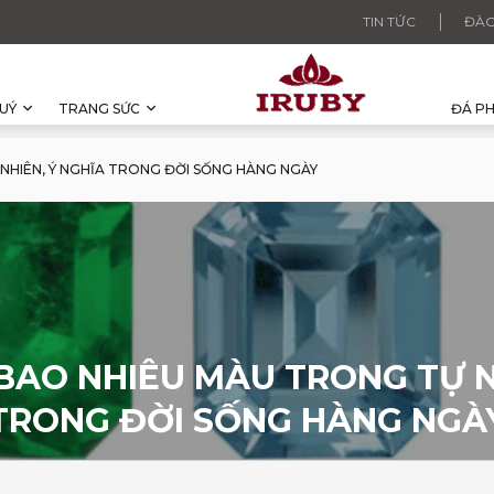
TIN TỨC
ĐÀO
UÝ
TRANG SỨC
ĐÁ P
NHIÊN, Ý NGHĨA TRONG ĐỜI SỐNG HÀNG NGÀY
BAO NHIÊU MÀU TRONG TỰ N
TRONG ĐỜI SỐNG HÀNG NGÀ