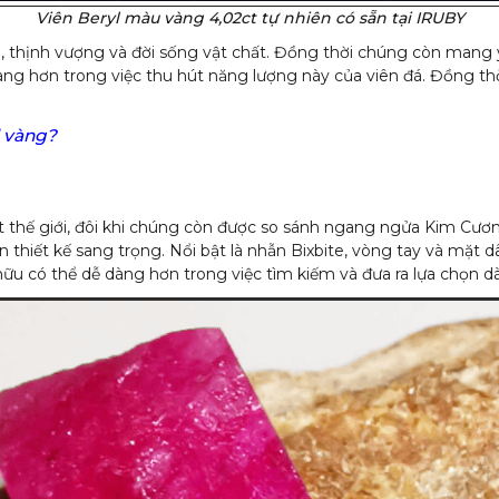
Viên Beryl màu vàng 4,02ct tự nhiên có sẵn tại IRUBY
tài, thịnh vượng và đời sống vật chất. Đồng thời chúng còn mang
àng hơn trong việc thu hút năng lượng này của viên đá. Đồng thờ
l vàng?
hất thế giới, đôi khi chúng còn được so sánh ngang ngửa Kim Cư
n thiết kế sang trọng. Nổi bật là nhẫn Bixbite, vòng tay và mặt 
hữu có thể dễ dàng hơn trong việc tìm kiếm và đưa ra lựa chọn d