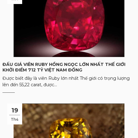
ĐẤU GIÁ VIÊN RUBY HỒNG NGỌC LỚN NHẤT THẾ GIỚI
KHỞI ĐIỂM 712 TỶ VIỆT NAM ĐỒNG
Được biết đây là viên Ruby lớn nhất Thế giới có trọng lượng
lên đến 55,22 carat, được...
19
Th4