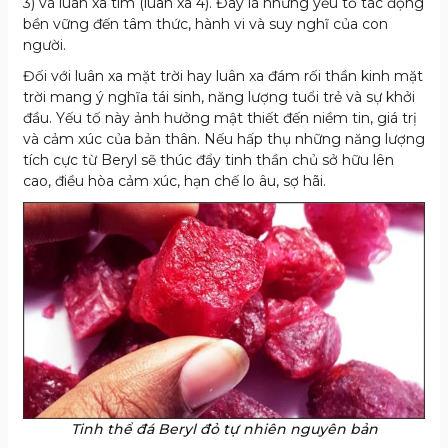
3) và luân xa tim (luân xa 4). Đây là những yếu tố tác động
bền vững đến tâm thức, hành vi và suy nghĩ của con
người.
Đối với luân xa mặt trời hay luân xa đám rối thần kinh mặt
trời mang ý nghĩa tái sinh, năng lượng tuổi trẻ và sự khởi
đầu. Yếu tố này ảnh hưởng mật thiết đến niềm tin, giá trị
và cảm xúc của bản thân. Nếu hấp thụ những năng lượng
tích cực từ Beryl sẽ thúc đẩy tinh thần chủ sở hữu lên
cao, điều hòa cảm xúc, hạn chế lo âu, sợ hãi.
Tinh thể đá Beryl đỏ tự nhiên nguyên bản