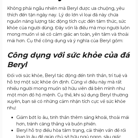
Không phải ngẫu nhiên mà Beryl được ưa chuộng, yêu
thích đến tận ngày nay. Lý do lớn vì loại đá này chứa
nguồn năng lượng tác động tích cực đến tâm thức, sức
khỏe của người dùng. Đây vốn là điều mà mọi người luôn
mong muốn vì sẽ có cảm giác an toàn, yên tâm và thoải
mái hơn. Cụ thể công dụng và ý nghĩa của Beryl gồm:
Công dụng với sức khỏe của đá
Beryl
Đối với sức khỏe, Beryl tác động đến tinh thần, trí tuệ và
hỗ trợ một sức khỏe ổn định. Cũng vì điều này mà rất
nhiều người mong muốn sở hữu viên đá bên mình như
một món đồ hộ mệnh. Cụ thể, khi sử dụng Beryl thường
xuyên, bạn sẽ có những cảm nhận tích cực về sức khỏe
như:
Giảm bớt lo âu, tinh thần thêm sảng khoái, thoải mái
hơn, tránh căng thẳng và buồn phiền.
Beryl hỗ trợ điều hòa tâm trạng, cải thiện vấn đề rối
loạn lo âu để giúp chủ sở hữu ngủ ngon, sâu giấc