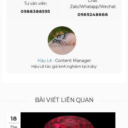
Chat
Tư vấn viên
Zalo/Whatapp/Wechat
0988388595
0969248666
Hậu Lê
· Content Manager
Hậu Lê tác giả kinh nghiệm tại Iruby
BÀI VIẾT LIÊN QUAN
18
Th4