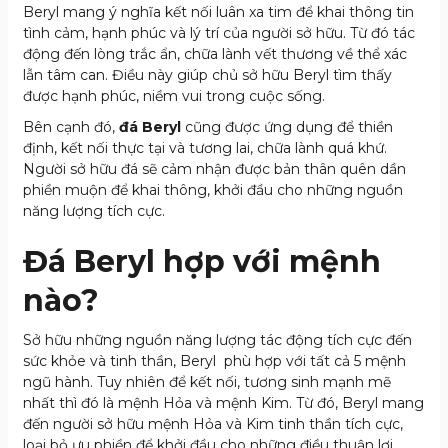
Beryl mang ý nghĩa kết nối luân xa tim để khai thông tin
tình cảm, hạnh phúc và lý trí của người sở hữu. Từ đó tác
động đến lòng trắc ẩn, chữa lành vết thương về thể xác
lẫn tâm can. Điều này giúp chủ sở hữu Beryl tìm thấy
được hạnh phúc, niềm vui trong cuộc sống.
Bên cạnh đó,
đá Beryl
cũng được ứng dụng để thiền
định, kết nối thực tại và tương lai, chữa lành quá khứ.
Người sở hữu đá sẽ cảm nhận được bản thân quên dần
phiền muộn để khai thông, khởi đầu cho những nguồn
năng lượng tích cực.
Đá Beryl hợp với mệnh
nào?
Sở hữu những nguồn năng lượng tác động tích cực đến
sức khỏe và tinh thần, Beryl phù hợp với tất cả 5 mệnh
ngũ hành. Tuy nhiên để kết nối, tương sinh mạnh mẽ
nhất thì đó là mệnh Hỏa và mệnh Kim. Từ đó, Beryl mang
đến người sở hữu mệnh Hỏa và Kim tinh thần tích cực,
loại bỏ ưu phiền để khởi đầu cho những điều thuận lợi,