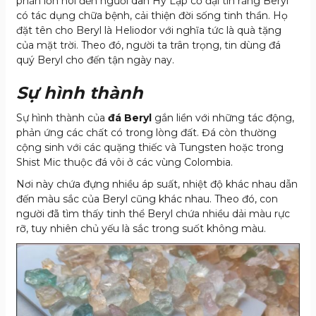
phần lớn nói đến người dân Hy Lạp cổ đại tin rằng Beryl
có tác dụng chữa bệnh, cải thiện đời sống tinh thần. Họ
đặt tên cho Beryl là Heliodor với nghĩa tức là quà tặng
của mặt trời. Theo đó, người ta trân trọng, tin dùng đá
quý Beryl cho đến tận ngày nay.
Sự hình thành
Sự hình thành của
đá Beryl
gắn liền với những tác động,
phản ứng các chất có trong lòng đất. Đá còn thường
cộng sinh với các quặng thiếc và Tungsten hoặc trong
Shist Mic thuộc đá vôi ở các vùng Colombia.
Nơi này chứa đựng nhiều áp suất, nhiệt độ khác nhau dẫn
đến màu sắc của Beryl cũng khác nhau. Theo đó, con
người đã tìm thấy tinh thể Beryl chứa nhiều dải màu rực
rỡ, tuy nhiên chủ yếu là sắc trong suốt không màu.