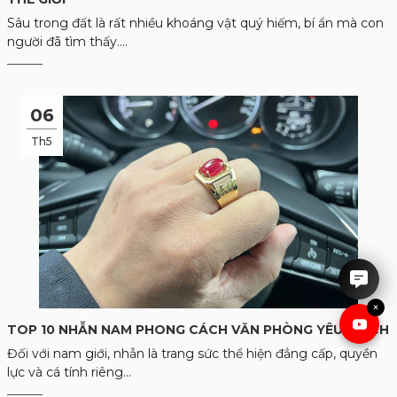
Sâu trong đất là rất nhiều khoáng vật quý hiếm, bí ẩn mà con
người đã tìm thấy....
06
Th5
IRUBY rất hân hạnh được tư
vấn cho anh chị.
×
TOP 10 NHẪN NAM PHONG CÁCH VĂN PHÒNG YÊU THÍCH
Đối với nam giới, nhẫn là trang sức thể hiện đẳng cấp, quyền
lực và cá tính riêng...