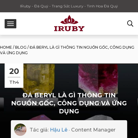
IRuby - Đá Quý - Trang Sức Luxury - Tinh Hoa Đá Quý
HOME
/
BLOG
/
ĐÁ BERYL LÀ GÌ THÔNG TIN NGUỒN GỐC, CÔNG DỤNG
VÀ ỨNG DỤNG
20
Th4
ĐÁ BERYL LÀ GÌ THÔNG TIN
NGUỒN GỐC, CÔNG DỤNG VÀ ỨNG
DỤNG
Tác giả:
Hậu Lê
· Content Manager