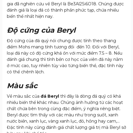
gia đã nghiên cứu về Beryl là Be
3
Al
2
Si
6
O
18
. Chúng được
đánh giá là loại đá có thành phần phức tạp, chứa nhiều
biến thể nhất hiện nay.
Độ cứng của Beryl
Độ cứng của đá quý nói chung được tính theo thang
điểm Mohs mang tính tương đối đến 10. Đối với Beryl,
loại đá này có độ cứng khá ổn với mức điểm 7.5 – 8. Nếu
đánh giá chung thì tính bền cơ học của viên đá này nằm
ở mức cao, tuy nhiên tùy vào từng biến thể, đặc tính này
có thể chênh lệch.
Màu sắc
Về màu sắc của
đá Beryl
thì đây là dòng đá quý có khá
nhiều biến thể khác nhau. Chúng ảnh hưởng từ các hoạt
chất chứa bên trong cùng đặc điểm, ý nghĩa riêng biệt.
Beryl được tìm thấy với các màu như trong suốt, xanh
nước biển, xanh lục, vàng xanh lục, đỏ, hồng hay cam,…
Đặc tính này cũng đánh giá chất lượng giá trị mà Beryl sở