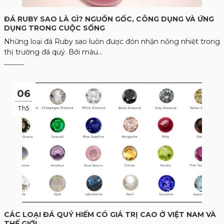
ĐÁ RUBY SAO LÀ GÌ? NGUỒN GỐC, CÔNG DỤNG VÀ ỨNG
DỤNG TRONG CUỘC SỐNG
Những loại đá Ruby sao luôn được đón nhận nồng nhiệt trong
thị trường đá quý. Bởi màu...
06
Th5
CÁC LOẠI ĐÁ QUÝ HIẾM CÓ GIÁ TRỊ CAO Ở VIỆT NAM VÀ
THẾ GIỚI