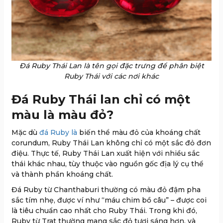
Đá Ruby Thái Lan là tên gọi đặc trưng để phân biệt
Ruby Thái với các nơi khác
Đá Ruby Thái lan chỉ có một
màu là màu đỏ?
Mặc dù
đá Ruby là
biến thể màu đỏ của khoáng chất
corundum, Ruby Thái Lan không chỉ có một sắc đỏ đơn
điệu. Thực tế, Ruby Thái Lan xuất hiện với nhiều sắc
thái khác nhau, tùy thuộc vào nguồn gốc địa lý cụ thể
và thành phần khoáng chất.
Đá Ruby từ Chanthaburi thường có màu đỏ đậm pha
sắc tím nhẹ, được ví như “máu chim bồ câu” – được coi
là tiêu chuẩn cao nhất cho Ruby Thái. Trong khi đó,
Ruby từ Trat thường mang sắc đỏ tươi sáng hơn, và