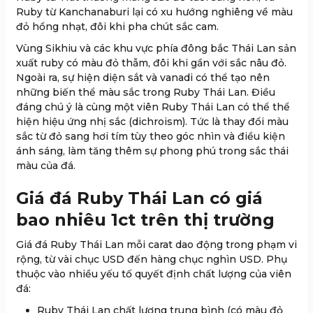
Ruby từ Kanchanaburi lại có xu hướng nghiêng về màu
đỏ hồng nhạt, đôi khi pha chút sắc cam.
Vùng Sikhiu và các khu vực phía đông bắc Thái Lan sản
xuất ruby có màu đỏ thẫm, đôi khi gần với sắc nâu đỏ.
Ngoài ra, sự hiện diện sắt và vanadi có thể tạo nên
những biến thể màu sắc trong Ruby Thái Lan. Điều
đáng chú ý là cùng một viên Ruby Thái Lan có thể thể
hiện hiệu ứng nhị sắc (dichroism). Tức là thay đổi màu
sắc từ đỏ sang hơi tím tùy theo góc nhìn và điều kiện
ánh sáng, làm tăng thêm sự phong phú trong sắc thái
màu của đá.
Giá đá Ruby Thái Lan có giá
bao nhiêu 1ct trên thị trường
Giá đá Ruby Thái Lan mỗi carat dao động trong phạm vi
rộng, từ vài chục USD đến hàng chục nghìn USD. Phụ
thuộc vào nhiều yếu tố quyết định chất lượng của viên
đá:
Ruby Thái Lan chất lượng trung bình (có màu đỏ