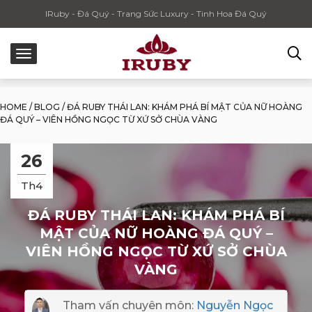
IRuby - Đá Quý - Trang Sức Luxury - Tinh Hoa Đá Quý
HOME
/
BLOG
/
ĐÁ RUBY THÁI LAN: KHÁM PHÁ BÍ MẬT CỦA NỮ HOÀNG
ĐÁ QUÝ – VIÊN HỒNG NGỌC TỪ XỨ SỞ CHÙA VÀNG
26
Th4
ĐÁ RUBY THÁI LAN: KHÁM PHÁ BÍ
MẬT CỦA NỮ HOÀNG ĐÁ QUÝ –
VIÊN HỒNG NGỌC TỪ XỨ SỞ CHÙA
VÀNG
Tham vấn chuyên môn:
Nguyễn Ngọc