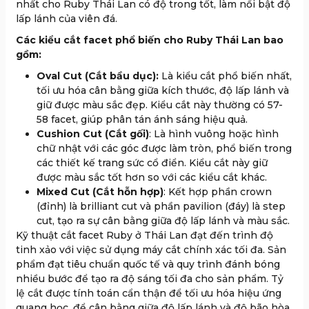
nhất cho Ruby Thái Lan có độ trong tốt, làm nổi bật độ
lấp lánh của viên đá.
Các kiểu cắt facet phổ biến cho Ruby Thái Lan bao
gồm:
Oval Cut (Cắt bầu dục):
Là kiểu cắt phổ biến nhất,
tối ưu hóa cân bằng giữa kích thước, độ lấp lánh và
giữ được màu sắc đẹp. Kiểu cắt này thường có 57-
58 facet, giúp phân tán ánh sáng hiệu quả.
Cushion Cut (Cắt gối)
: Là hình vuông hoặc hình
chữ nhật với các góc được làm tròn, phổ biến trong
các thiết kế trang sức cổ điển. Kiểu cắt này giữ
được màu sắc tốt hơn so với các kiểu cắt khác.
Mixed Cut (Cắt hỗn hợp)
: Kết hợp phần crown
(đỉnh) là brilliant cut và phần pavilion (đáy) là step
cut, tạo ra sự cân bằng giữa độ lấp lánh và màu sắc.
Kỹ thuật cắt facet Ruby ở Thái Lan đạt đến trình độ
tinh xảo với việc sử dụng máy cắt chính xác tối đa. Sản
phẩm đạt tiêu chuẩn quốc tế và quy trình đánh bóng
nhiều bước để tạo ra độ sáng tối đa cho sản phẩm. Tỷ
lệ cắt được tính toán cẩn thận để tối ưu hóa hiệu ứng
quang học, để cân bằng giữa độ lấp lánh và độ bão hòa