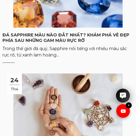
ĐÁ SAPPHIRE MÀU NÀO ĐẮT NHẤT? KHÁM PHÁ VẺ ĐẸP
PHÍA SAU NHỮNG GAM MÀU RỰC RỠ
Trong thế giới đá quý, Sapphire nổi tiếng với nhiều màu sắc
rực rỡ, từ xanh lam hoàng...
IRUBY rất hân hạnh được tư
vấn cho anh chị.
24
Th4
×