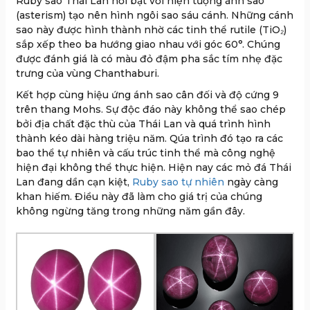
Ruby sao Thái Lan nổi bật với hiện tượng ánh sao
(asterism) tạo nên hình ngôi sao sáu cánh. Những cánh
sao này được hình thành nhờ các tinh thể rutile (TiO₂)
sắp xếp theo ba hướng giao nhau với góc 60°. Chúng
được đánh giá là có màu đỏ đậm pha sắc tím nhẹ đặc
trưng của vùng Chanthaburi.
Kết hợp cùng hiệu ứng ánh sao cân đối và độ cứng 9
trên thang Mohs. Sự độc đáo này không thể sao chép
bởi địa chất đặc thù của Thái Lan và quá trình hình
thành kéo dài hàng triệu năm. Qúa trình đó tạo ra các
bao thể tự nhiên và cấu trúc tinh thể mà công nghệ
hiện đại không thể thực hiện. Hiện nay các mỏ đá Thái
Lan đang dần cạn kiệt,
Ruby sao tự nhiên
ngày càng
khan hiếm. Điều này đã làm cho giá trị của chúng
không ngừng tăng trong những năm gần đây.