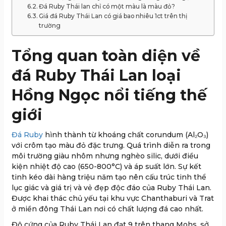
Đá Ruby Thái lan chỉ có một màu là màu đỏ?
Giá đá Ruby Thái Lan có giá bao nhiêu 1ct trên thị
trường
Tổng quan toàn diện về
đá Ruby Thái Lan loại
Hồng Ngọc nổi tiếng thế
giới
Đá Ruby
hình thành từ khoáng chất corundum (Al₂O₃)
với crôm tạo màu đỏ đặc trưng. Quá trình diễn ra trong
môi trường giàu nhôm nhưng nghèo silic, dưới điều
kiện nhiệt độ cao (650-800°C) và áp suất lớn. Sự kết
tinh kéo dài hàng triệu năm tạo nên cấu trúc tinh thể
lục giác và giá trị và vẻ đẹp độc đáo của Ruby Thái Lan.
Được khai thác chủ yếu tại khu vực Chanthaburi và Trat
ở miền đông Thái Lan nơi có chất lượng đá cao nhất.
Độ cứng của Ruby Thái Lan đạt 9 trên thang Mohs, sở