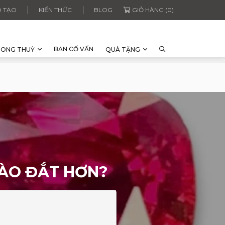
 TẠO
KIẾN THỨC
BLOG
GIỎ HÀNG (0)
BAN CỐ VẤN
HONG THUỶ
QUÀ TẶNG
NÀO ĐẮT HƠN?