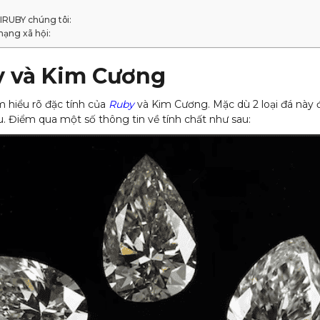
 IRUBY chúng tôi:
mạng xã hội:
y và Kim Cương
m hiểu rõ đặc tính của
Ruby
và Kim Cương. Mặc dù 2 loại đá này 
. Điểm qua một số thông tin về tính chất như sau: