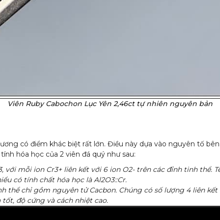
Viên Ruby Cabochon Lục Yên 2,46ct tự nhiên nguyên bản
ương có điểm khác biệt rất lớn. Điều này dựa vào nguyên tố bên 
 tính hóa học của 2 viên đá quý như sau:
3
, với mỗi ion Cr
3+
liên kết với 6 ion O
2-
trên các đỉnh tinh thể. 
ểu có tính chất hóa học là Al
2
O
3
::Cr.
inh thể chỉ gồm nguyên tử Cacbon. Chúng có số lượng 4 liên kết
tốt, độ cứng và cách nhiệt cao.