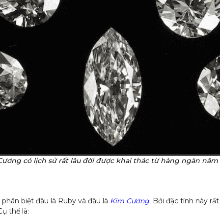
ương có lịch sử rất lâu đời được khai thác từ hàng ngàn năm
 phân biệt đâu là Ruby và đâu là
Kim Cương
. Bởi đặc tính này rấ
ụ thể là: