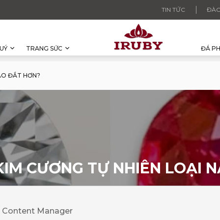
TIN TỨC
ĐÀO
UÝ
TRANG SỨC
ĐÁ P
NÀO ĐẮT HƠN?
KIM CƯƠNG TỰ NHIÊN LOẠI 
· Content Manager