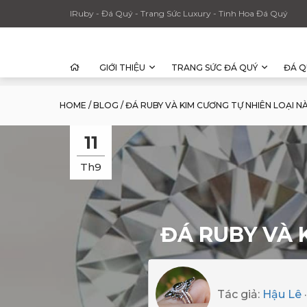
IRuby - Đá Quý - Trang Sức Luxury - Tinh Hoa Đá Quý
GIỚI THIỆU
TRANG SỨC ĐÁ QUÝ
ĐÁ Q
HOME
/
BLOG
/
ĐÁ RUBY VÀ KIM CƯƠNG TỰ NHIÊN LOẠI 
11
Th9
ĐÁ RUBY VÀ 
Tác giả:
Hậu Lê