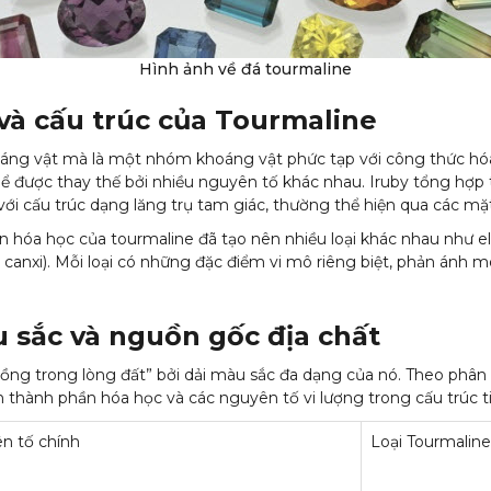
Hình ảnh về đá tourmaline
 và cấu trúc của Tourmaline
áng vật mà là một nhóm khoáng vật phức tạp với công thức hóa
ó thể được thay thế bởi nhiều nguyên tố khác nhau. Iruby tổng hợp t
 với cấu trúc dạng lăng trụ tam giác, thường thể hiện qua các mặ
hóa học của tourmaline đã tạo nên nhiều loại khác nhau như elbait
àu canxi). Mỗi loại có những đặc điểm vi mô riêng biệt, phản ánh m
u sắc và nguồn gốc địa chất
vồng trong lòng đất” bởi dải màu sắc đa dạng của nó. Theo phân t
n thành phần hóa học và các nguyên tố vi lượng trong cấu trúc ti
n tố chính
Loại Tourmaline