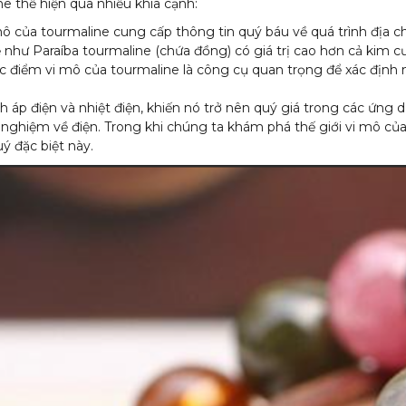
e thể hiện qua nhiều khía cạnh:
ô của tourmaline cung cấp thông tin quý báu về quá trình địa chấ
ể như Paraíba tourmaline (chứa đồng) có giá trị cao hơn cả kim 
ặc điểm vi mô của tourmaline là công cụ quan trọng để xác định 
nh áp điện và nhiệt điện, khiến nó trở nên quý giá trong các ứn
 nghiệm về điện. Trong khi chúng ta khám phá thế giới vi mô củ
quý đặc biệt này.