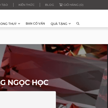
 TẠO
KIẾN THỨC
BLOG
GIỎ HÀNG (0)
BAN CỐ VẤN
HONG THUỶ
QUÀ TẶNG
NG NGỌC HỌC