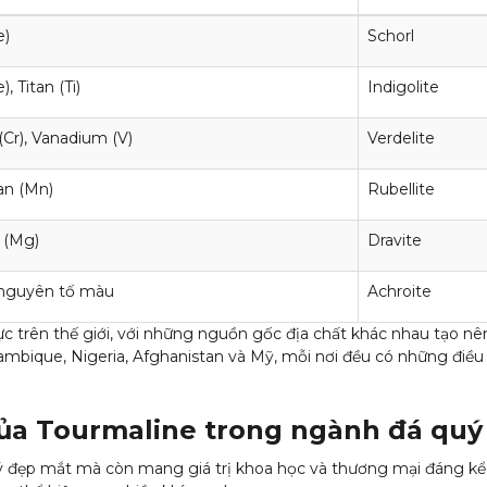
e)
Schorl
), Titan (Ti)
Indigolite
Cr), Vanadium (V)
Verdelite
n (Mn)
Rubellite
 (Mg)
Dravite
 nguyên tố màu
Achroite
ực trên thế giới, với những nguồn gốc địa chất khác nhau tạo n
mbique, Nigeria, Afghanistan và Mỹ, mỗi nơi đều có những điều 
của Tourmaline trong ngành đá quý
 đẹp mắt mà còn mang giá trị khoa học và thương mại đáng kể. Ir