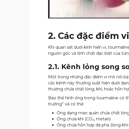
2. Các đặc điểm v
Khi quan sát dưới kính hiển vi, tourmali
nguồn gốc và tính chất đặc biệt của từ
2.1. Kênh lỏng song s
Một trong những đặc điểm vi mô nổi bật 
các kênh này thường xuất hiện dưới dạng
thường chứa chất lỏng, khí, hoặc hỗn h
Bao thể hình ống trong tourmaline có th
trưởng” và có thể:
Ống dạng mao quản chứa chất lỏng
Ống chứa khí (CO₂, metan)
Ống chứa hỗn hợp đa pha (lỏng-khí-