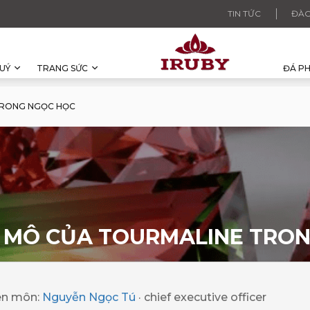
TIN TỨC
ĐÀO
UÝ
TRANG SỨC
ĐÁ P
TRONG NGỌC HỌC
I MÔ CỦA TOURMALINE TRO
ên môn:
Nguyễn Ngọc Tú
· chief executive officer