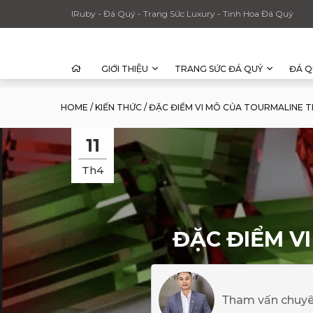
IRuby - Đá Quý - Trang Sức Luxury - Tinh Hoa Đá Quý
GIỚI THIỆU
TRANG SỨC ĐÁ QUÝ
ĐÁ Q
HOME
/
KIẾN THỨC
/
ĐẶC ĐIỂM VI MÔ CỦA TOURMALINE 
11
Th4
ĐẶC ĐIỂM V
Tham vấn chuy