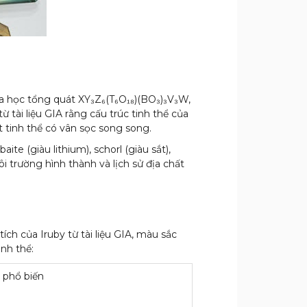
 học tổng quát XY₃Z₆(T₆O₁₈)(BO₃)₃V₃W,
ừ tài liệu GIA rằng cấu trúc tinh thể của
t tinh thể có vân sọc song song.
e (giàu lithium), schorl (giàu sắt),
ôi trường hình thành và lịch sử địa chất
ích của Iruby từ tài liệu GIA, màu sắc
nh thể:
 phổ biến