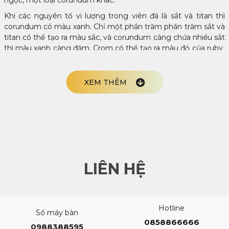
ngọc, một loại corundum khác.
Khi các nguyên tố vi lượng trong viên đá là sắt và titan thì
corundum có màu xanh. Chỉ một phần trăm phần trăm sắt và
titan có thể tạo ra màu sắc, và corundum càng chứa nhiều sắt
thì màu xanh càng đậm. Crom có ​​thể tạo ra màu đỏ của ruby ​​
hoặc màu hồng của sapphire màu hồng.
Sapphire màu xanh lam và các loại Sapphire khác đều đến từ
XEM THÊM
nhiều nguồn ngoại lai khác nhau bao gồm Madagascar,
Tanzania, Sri Lanka, Myanmar và Úc.
Sapphire xanh lam có đắt
hơn những loại khác?
LIÊN HỆ
Đá Sapphire có nhiều màu sắc và kích cỡ khác nhau. Những
màu đắt tiền nhất là tông màu xanh có độ bão hòa cao, màu
sắc, kích thước hoặc trọng lượng là những yếu tố quan trọng
nhất quyết định giá của Sapphire. Giá của Sapphire rất khác
Hotline
Số máy bàn
nhau tùy thuộc vào chất lượng của nó.
0858866666
0988388595