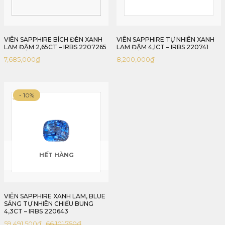
VIÊN SAPPHIRE BÍCH ĐÈN XANH
VIÊN SAPPHIRE TỰ NHIÊN XANH
LAM ĐẬM 2,65CT – IRBS 2207265
LAM ĐẬM 4,1CT – IRBS 220741
7,685,000
₫
8,200,000
₫
- 10%
HẾT HÀNG
VIÊN SAPPHIRE XANH LAM, BLUE
SÁNG TỰ NHIÊN CHIẾU BUNG
4,3CT – IRBS 220643
59,491,500
₫
66,101,750
₫