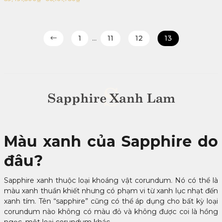
Giá
Giá
gốc
hiện
là:
tại
66,101,750₫.
là:
1
…
11
12
13
59,491,500₫.
S
Sapphire Xanh Lam
Màu xanh của Sapphire do
đâu?
Sapphire xanh thuộc loại khoáng vật corundum. Nó có thể là
màu xanh thuần khiết nhưng có phạm vi từ xanh lục nhạt đến
xanh tím. Tên “sapphire” cũng có thể áp dụng cho bất kỳ loại
corundum nào không có màu đỏ và không được coi là hồng