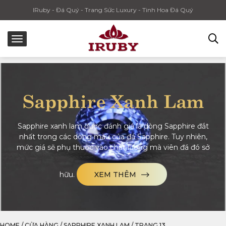
IRuby - Đá Quý - Trang Sức Luxury - Tinh Hoa Đá Quý
Sapphire Xanh Lam
Sapphire xanh lam được đánh giá là dòng Sapphire đắt
nhất trong các dòng màu của đá Sapphire. Tuy nhiên,
mức giá sẽ phụ thuộc vào chất lượng mà viên đá đó sở
hữu.
XEM THÊM
HOME
/
CỬA HÀNG
/
SAPPHIRE XANH LAM
/
TRANG 13