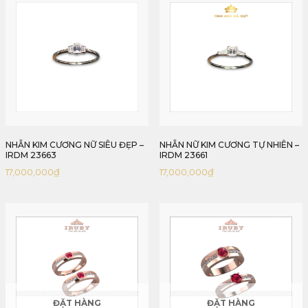
75,760,
là:
72,658,
NHẪN KIM CƯƠNG NỮ SIÊU ĐẸP –
NHẪN NỮ KIM CƯƠNG TỰ NHIÊN –
IRDM 23663
IRDM 23661
17,000,000
₫
17,000,000
₫
ĐẶT HÀNG
ĐẶT HÀNG