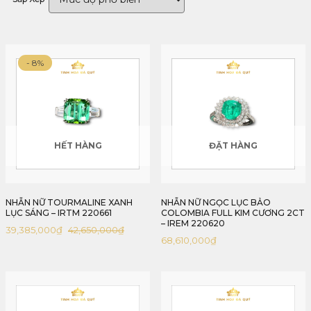
- 8%
HẾT HÀNG
ĐẶT HÀNG
NHẪN NỮ TOURMALINE XANH
NHẪN NỮ NGỌC LỤC BẢO
LỤC SÁNG – IRTM 220661
COLOMBIA FULL KIM CƯƠNG 2CT
– IREM 220620
39,385,000
₫
42,650,000
₫
Giá
Giá
68,610,000
₫
gốc
hiện
là:
tại
42,650,000₫.
là:
39,385,000₫.