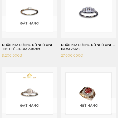
ĐẶT HÀNG
NHẪN KIM CƯƠNG NỮ NHỎ XINH
NHẪN KIM CƯƠNG NỮ NHỎ XINH –
TINH TẾ – IRDM 236269
IRDM 23659
9,200,000
₫
27,000,000
₫
ĐẶT HÀNG
HẾT HÀNG