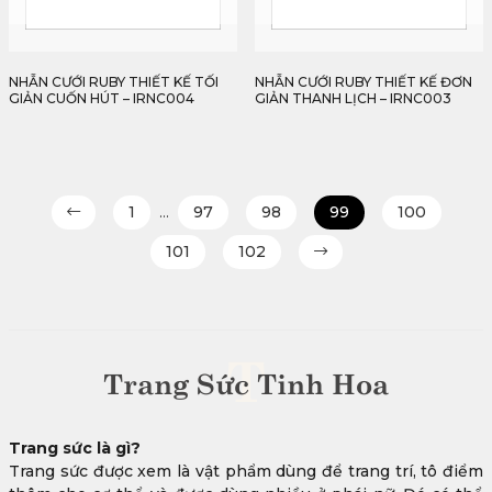
NHẪN CƯỚI RUBY THIẾT KẾ TỐI
NHẪN CƯỚI RUBY THIẾT KẾ ĐƠN
GIẢN CUỐN HÚT – IRNC004
GIẢN THANH LỊCH – IRNC003
1
…
97
98
99
100
101
102
T
Trang Sức Tinh Hoa
Trang sức là gì?
Trang sức được xem là vật phẩm dùng để trang trí, tô điểm