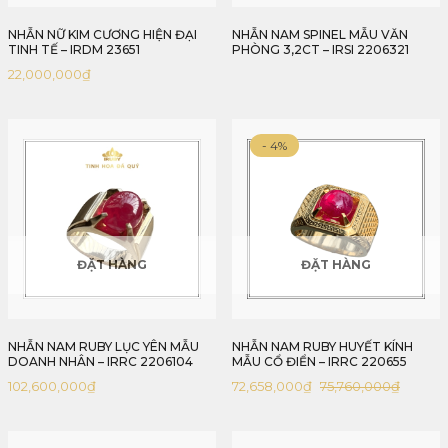
NHẪN NỮ KIM CƯƠNG HIỆN ĐẠI
NHẪN NAM SPINEL MẪU VĂN
TINH TẾ – IRDM 23651
PHÒNG 3,2CT – IRSI 2206321
22,000,000
₫
- 4%
ĐẶT HÀNG
ĐẶT HÀNG
NHẪN NAM RUBY LỤC YÊN MẪU
NHẪN NAM RUBY HUYẾT KÍNH
DOANH NHÂN – IRRC 2206104
MẪU CỔ ĐIỂN – IRRC 220655
102,600,000
₫
72,658,000
₫
75,760,000
₫
Giá
Giá
gốc
hiện
là:
tại