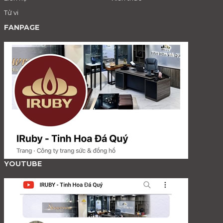
Nữ trang vàng:
Có giá trị vật chất lớn và được xem là
Tử vi
dòng sản phẩm nhiều người ưa chuộng nhất. Các mẫu
nữ trang vàng đều thể hiện sang trọng, vẻ đẹp kiêu sa
FANPAGE
và quyến rũ.
Kết hợp Titanium
: Mang vẻ đẹp lung linh huyền hảo
và giá thành lại phải chăng là yếu tố tạo nên sức hút
của loại trang sức này. Giá thành của Titanium cũng
mềm hơn, nhưng vẫn đảm bảo vẻ đẹp tinh khôi, quyến
rũ và trẻ trung.
Kết hợp cùng linh vật:
Loại trang sức này thường được
đúc, chế tác các hình linh vật mang yếu tố phong thủy.
Sản phẩm chứa đựng nhiều ý nghĩa gắn liền với đời
sống, tinh thần của người sử dụng. Đó có thể là linh vật
như Tỳ Hưu, Hồ Ly, Long Quy, hình Đức Phật,
Chúa,...mang ý nghĩa lớn lao.
YOUTUBE