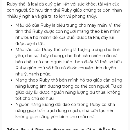
Ruby thô là loại đá quý gắn liền với sức khỏe, tài vận của
con người. Sở hữu tinh thể Ruby giúp chúng ta đón nhận
nhiều ý nghĩa và giá trị to lớn về phong thủy.
Màu đỏ của Ruby là biểu trưng cho may mắn. Vì thế
tinh thể Ruby được con người mang theo bên mình
như bùa hộ mệnh để xua đuổi được tà khí, đẩy lùi
được bệnh tật.
Màu sắc của Ruby thô cũng là tượng trưng cho tình
yêu, cho sự thủy chung, cho tình cảm viên mãn và
bền chặt mà con người luôn theo đuổi. Vì thế, sở hữu
Ruby giúp chủ sở hữu có được chuyện tình duyên
như ý, hạnh phúc.
Mang theo Ruby thô bên mình hỗ trợ giúp cân bằng
năng lượng âm dương trong cơ thể con người. Từ đó
giúp đẩy lùi được nguồn năng lượng dư thừa, không
tốt cho chủ sở hữu.
Nguồn năng lượng dồi dào có trong Ruby có khả
năng giúp trấn trạch long mạch, nhà cửa tạo nên
không gian sống yên bình cho mỗi nhà.