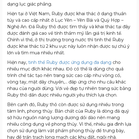
dạng lục giác phẳng.
Hiện tại ở Việt Nam, Ruby được khai thác ở dạng thuần
túy và cao cấp nhất ở Lục Yên – Yên Bái và Quỳ Hợp –
Nghệ An. Đá Ruby thô được tìm thấy và khai thác tại đây
được đánh giá cao về tính thẩm mỹ lẫn giá trị kinh tế.
Chính vì thế, ở thị trường trong nước thì tinh thể Ruby
được khai thác từ 2 khu vực này luôn nhận được sự chú ý
lớn và tìm mua nhiều nhất.
Hiện nay,
tinh thể Ruby được ứng dụng đa dạng
cho
nhiều mục đích khác nhau. Đó có thể là dùng cho quá
trình chế tác tạo nên trang sức cao cấp như vòng cổ,
vòng tay, mặt dây chuyền,… đáp ứng cho nhu cầu khác
nhau của người dùng. Với vẻ đẹp tự nhiên trang sức bằng
Ruby thô dần được nhiều người yêu thích lựa chọn.
Bên cạnh đó, Ruby thô còn được sử dụng nhiều trong
tâm linh, phong thủy. Bản chất của Ruby là dòng đá quý
sở hữu nguồn năng lượng dương dồi dào nên mang
nhiều công dụng về phong thủy. Vì thế, nhiều gia đình lựa
chọn sử dụng làm vật phẩm phong thủy để trưng bày,
hay để trấn trạch long mạch các khu đất, ngôi nhà.