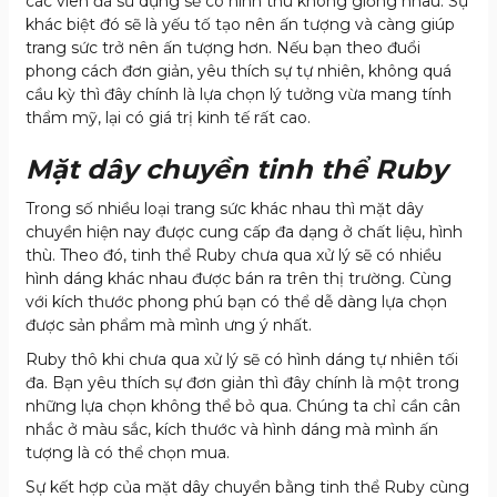
các viên đá sử dụng sẽ có hình thù không giống nhau. Sự
khác biệt đó sẽ là yếu tố tạo nên ấn tượng và càng giúp
trang sức trở nên ấn tượng hơn. Nếu bạn theo đuổi
phong cách đơn giản, yêu thích sự tự nhiên, không quá
cầu kỳ thì đây chính là lựa chọn lý tưởng vừa mang tính
thẩm mỹ, lại có giá trị kinh tế rất cao.
Mặt dây chuyền tinh thể Ruby
Trong số nhiều loại trang sức khác nhau thì mặt dây
chuyền hiện nay được cung cấp đa dạng ở chất liệu, hình
thù. Theo đó, tinh thể Ruby chưa qua xử lý sẽ có nhiều
hình dáng khác nhau được bán ra trên thị trường. Cùng
với kích thước phong phú bạn có thể dễ dàng lựa chọn
được sản phẩm mà mình ưng ý nhất.
Ruby thô khi chưa qua xử lý sẽ có hình dáng tự nhiên tối
đa. Bạn yêu thích sự đơn giản thì đây chính là một trong
những lựa chọn không thể bỏ qua. Chúng ta chỉ cần cân
nhắc ở màu sắc, kích thước và hình dáng mà mình ấn
tượng là có thể chọn mua.
Sự kết hợp của mặt dây chuyền bằng tinh thể Ruby cùng