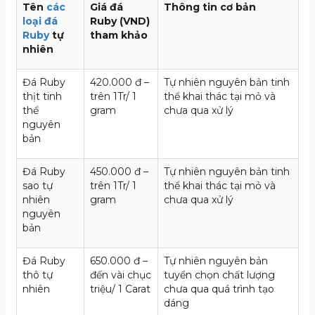
Tên
các
Giá đá
Thông tin cơ bản
loại đá
Ruby (VND)
Ruby
tự
tham khảo
nhiên
Đá Ruby
420.000 đ –
Tự nhiên nguyên bản tinh
thịt tinh
trên 1Tr/ 1
thể khai thác tại mỏ và
thể
gram
chưa qua xử lý
nguyên
bản
Đá Ruby
450.000 đ –
Tự nhiên nguyên bản tinh
sao tự
trên 1Tr/ 1
thể khai thác tại mỏ và
nhiên
gram
chưa qua xử lý
nguyên
bản
Đá Ruby
650.000 đ –
Tự nhiên nguyên bản
thô tự
đến vài chục
tuyển chọn chất lượng
nhiên
triệu/ 1 Carat
chưa qua quá trình tạo
dáng