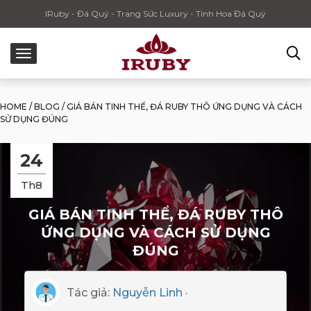
IRuby - Đá Quý - Trang Sức Luxury - Tinh Hoa Đá Quý
HOME
/
BLOG
/
GIÁ BÁN TINH THỂ, ĐÁ RUBY THÔ ỨNG DỤNG VÀ CÁCH
SỬ DỤNG ĐÚNG
24
Th8
GIÁ BÁN TINH THỂ, ĐÁ RUBY THÔ
ỨNG DỤNG VÀ CÁCH SỬ DỤNG
ĐÚNG
Tác giả:
Nguyễn Linh
·