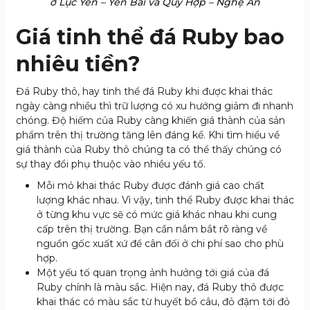
ở Lục Yên – Yên Bái và Quỳ Hợp – Nghệ An
Giá tinh thể đá Ruby bao
nhiêu tiền?
Đá Ruby thô, hay tinh thể đá Ruby khi được khai thác
ngày càng nhiều thì trữ lượng có xu hướng giảm đi nhanh
chóng. Độ hiếm của Ruby càng khiến giá thành của sản
phẩm trên thị trường tăng lên đáng kể. Khi tìm hiểu về
giá thành của Ruby thô chúng ta có thể thấy chúng có
sự thay đổi phụ thuộc vào nhiều yếu tố.
Mỗi mỏ khai thác Ruby được đánh giá cao chất
lượng khác nhau. Vì vậy, tinh thể Ruby được khai thác
ở từng khu vực sẽ có mức giá khác nhau khi cung
cấp trên thị trường. Bạn cần nắm bắt rõ ràng về
nguồn gốc xuất xứ để cân đối ở chi phí sao cho phù
hợp.
Một yếu tố quan trọng ảnh hưởng tới giá của đá
Ruby chính là màu sắc. Hiện nay, đá Ruby thô được
khai thác có màu sắc từ huyết bồ câu, đỏ đậm tới đỏ