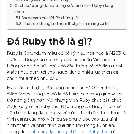
Cách sử dụng đá và trang sức tinh thể Ruby đúng
cách
Showroom của IRUBY chúng tôi!
Theo dõi thông tin thêm IRuby trên mạng xã hội:
Đá Ruby thô là gì?
Ruby là Corundum màu đỏ có ký hiệu hóa học là Al203. Ở
nước ta, Ruby còn có tên gọi khác thuần Việt hơn là
Hồng Ngọc. Sở hữu màu đỏ đặc trưng với độ đậm nhạt
khác nhau đem tới cho người dùng nhiều lựa chọn để
chọn mua theo nhu cầu.
Màu sắc ấn tượng, độ cứng hoàn hảo 9/10 trên thang
điểm Mohs, cùng với đó là độ hiếm cao càng giúp Ruby
trở nên giá trị hơn. Với những viên Ruby chưa cắt, chưa
được xử lý sẽ là Ruby thô. Đặc trưng của Ruby thô là sở
hữu hình dạng đa dạng và vô cùng tự nhiên. Trên thực tế,
hình dạng của mỗi viên đá sẽ phụ thuộc vào quá trình
hình thành và phát triển của tinh thể trong tự nhiên.
Trong đó,
hình dạng lý tưởng nhất của Ruby thô
là ở