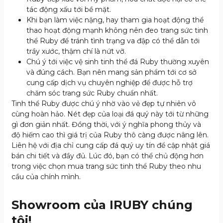
tác động xấu tới bề mặt.
Khi bạn làm việc nặng, hay tham gia hoạt động thể
thao hoạt động mạnh không nên đeo trang sức tinh
thể Ruby để tránh tình trạng va đập có thể dẫn tới
trầy xước, thậm chí là nứt vỡ.
Chú ý tới việc vệ sinh tinh thể đá Ruby thường xuyên
và đúng cách. Bạn nên mang sản phẩm tới cơ sở
cung cấp dịch vụ chuyên nghiệp để được hỗ trợ
chăm sóc trang sức Ruby chuẩn nhất.
Tinh thể Ruby được chú ý nhờ vào vẻ đẹp tự nhiên vô
cùng hoàn hảo. Nét đẹp của loại đá quý này tới từ những
gì đơn giản nhất. Đồng thời, với ý nghĩa phong thủy và
độ hiếm cao thì giá trị của Ruby thô càng được nâng lên.
Liên hệ với địa chỉ cung cấp đá quý uy tín để cập nhật giá
bán chi tiết và đầy đủ. Lúc đó, bạn có thể chủ động hơn
trong việc chọn mua trang sức tinh thể Ruby theo nhu
cầu của chính mình.
Showroom của IRUBY chúng
tôi!