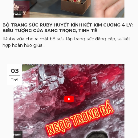
BỘ TRANG SỨC RUBY HUYẾT KÍNH KẾT KIM CƯƠNG 4 LY:
BIỂU TƯỢNG CỦA SANG TRỌNG, TINH TẾ
IRuby vừa cho ra mắt bộ sưu tập trang sức đẳng cấp, sự kết
hợp hoàn hảo giữa...
03
Th9