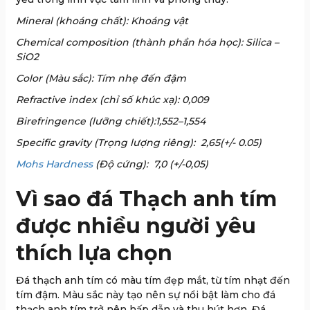
Mineral (khoáng chất):
Khoáng vật
Chemical composition (thành phần hóa học): Silica –
SiO2
Color (Màu sắc): Tím nhẹ đến đậm
Refractive index (chỉ số khúc xạ): 0,009
Birefringence (lưỡng chiết):1,552–1,554
Specific gravity (Trọng lượng riêng):
2,65
(+/- 0.05)
Mohs Hardness
(Độ cứng):
7,0 (+/-0,05)
Vì sao đá Thạch anh tím
được nhiều người yêu
thích lựa chọn
Đá thạch anh tím có màu tím đẹp mắt, từ tím nhạt đến
tím đậm. Màu sắc này tạo nên sự nổi bật làm cho đá
thạch anh tím trở nên hấp dẫn và thu hút hơn. Đá