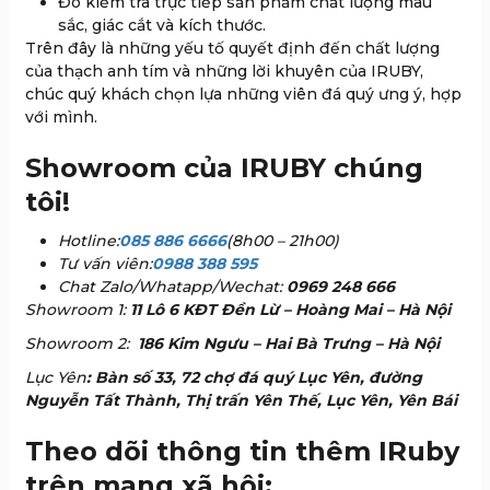
Đo kiểm tra trực tiếp sản phẩm chất lượng màu
sắc, giác cắt và kích thước.
Trên đây là những yếu tố quyết định đến chất lượng
của thạch anh tím và những lời khuyên của IRUBY,
chúc quý khách chọn lựa những viên đá quý ưng ý, hợp
với mình.
Showroom của IRUBY chúng
tôi!
Hotline:
085 886 6666
(8h00 – 21h00)
Tư vấn viên:
0988 388 595
Chat Zalo/Whatapp/Wechat:
0969 248 666
Showroom 1:
11 Lô 6 KĐT Đền Lừ – Hoàng Mai – Hà Nội
Showroom 2:
186 Kim Ngưu – Hai Bà Trưng – Hà Nội
Lục Yên
: Bàn số 33, 72 chợ đá quý Lục Yên, đường
Nguyễn Tất Thành, Thị trấn Yên Thế, Lục Yên, Yên Bái
Theo dõi thông tin thêm IRuby
trên mạng xã hội: