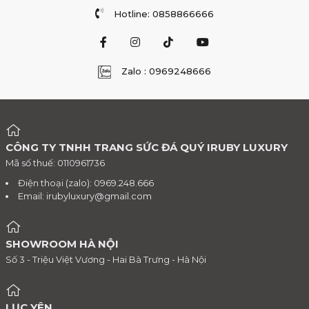
Hotline: 0858866666
Zalo : 0969248666
CÔNG TY TNHH TRANG SỨC ĐÁ QUÝ IRUBY LUXURY
Mã số thuế: 0110961736
Điện thoại (zalo): 0969.248.666
Email:
irubyluxury@gmail.com
SHOWROOM HÀ NỘI
Số 3 - Triệu Việt Vương - Hai Bà Trưng - Hà Nội
LỤC YÊN