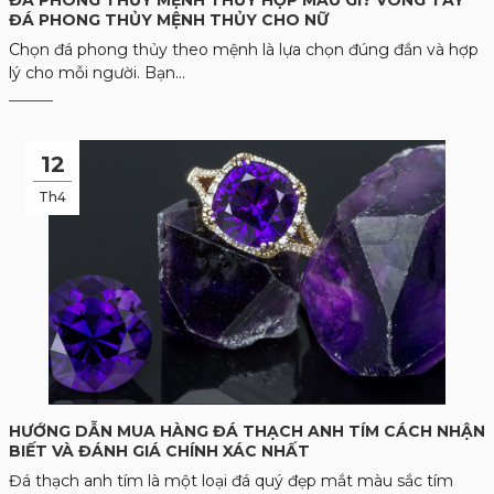
ĐÁ PHONG THỦY MỆNH THỦY HỢP MÀU GÌ? VÒNG TAY
ĐÁ PHONG THỦY MỆNH THỦY CHO NỮ
Chọn đá phong thủy theo mệnh là lựa chọn đúng đắn và hợp
lý cho mỗi người. Bạn...
12
Th4
HƯỚNG DẪN MUA HÀNG ĐÁ THẠCH ANH TÍM CÁCH NHẬN
BIẾT VÀ ĐÁNH GIÁ CHÍNH XÁC NHẤT
Đá thạch anh tím là một loại đá quý đẹp mắt màu sắc tím