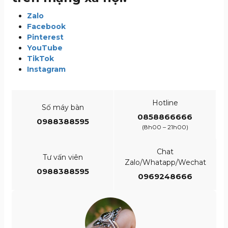
Zalo
Facebook
Pinterest
YouTube
TikTok
Instagram
Hotline
Số máy bàn
0858866666
0988388595
(8h00 – 21h00)
Chat
Tư vấn viên
Zalo/Whatapp/Wechat
0988388595
0969248666