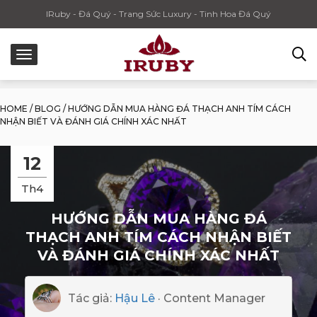
IRuby - Đá Quý - Trang Sức Luxury - Tinh Hoa Đá Quý
HOME
/
BLOG
/
HƯỚNG DẪN MUA HÀNG ĐÁ THẠCH ANH TÍM CÁCH
NHẬN BIẾT VÀ ĐÁNH GIÁ CHÍNH XÁC NHẤT
12
Th4
HƯỚNG DẪN MUA HÀNG ĐÁ
THẠCH ANH TÍM CÁCH NHẬN BIẾT
VÀ ĐÁNH GIÁ CHÍNH XÁC NHẤT
Tác giả:
Hậu Lê
· Content Manager