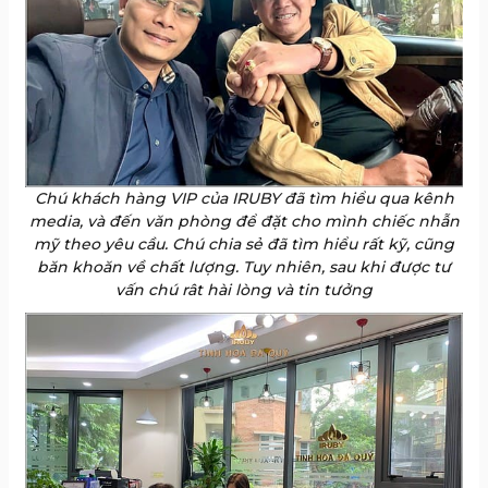
Chú khách hàng VIP của IRUBY đã tìm hiểu qua kênh
media, và đến văn phòng để đặt cho mình chiếc nhẫn
mỹ theo yêu cầu. Chú chia sẻ đã tìm hiểu rất kỹ, cũng
băn khoăn về chất lượng. Tuy nhiên, sau khi được tư
vấn chú rât hài lòng và tin tưởng