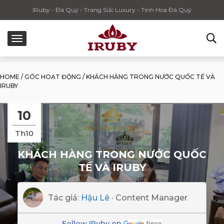
IRuby - Đá Quý - Trang Sức Luxury - Tinh Hoa Đá Quý
HOME
/
GÓC HOẠT ĐỘNG
/
KHÁCH HÀNG TRONG NƯỚC QUỐC TẾ VÀ
IRUBY
10
Th10
KHÁCH HÀNG TRONG NƯỚC QUỐC
TẾ VÀ IRUBY
Tác giả:
Hậu Lê
· Content Manager
Follow IRuby on