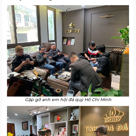
Gặp gỡ anh em hội đá quý Hồ Chí Minh