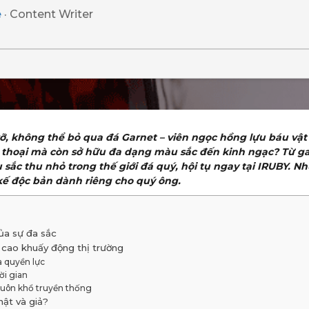
e
· Content Writer
ỡ, không thể bỏ qua đá Garnet – viên ngọc hồng lựu báu vật 
 thoại mà còn sở hữu đa dạng màu sắc đến kinh ngạc? Từ g
sắc thu nhỏ trong thế giới đá quý, hội tụ ngay tại IRUBY. N
kế độc bản dành riêng cho quý ông.
ủa sự đa sắc
cao khuấy động thị trường
a quyền lực
ời gian
huôn khổ truyền thống
hật và giả?