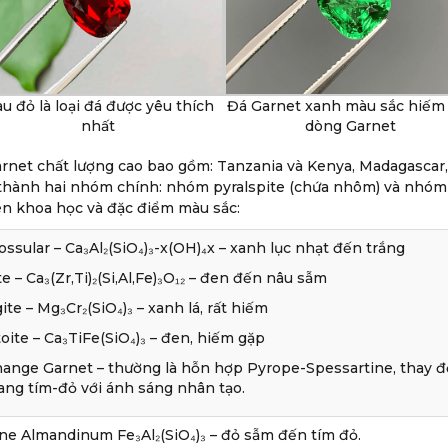
u đỏ là loại đá được yêu thích
Đá Garnet xanh màu sắc hiếm
nhất
dòng Garnet
rnet chất lượng cao bao gồm: Tanzania và Kenya, Madagascar,
 thành hai nhóm chính: nhóm pyralspite (chứa nhôm) và nhóm u
tên khoa học và đặc điểm màu sắc:
ssular – Ca₃Al₂(SiO₄)₃-x(OH)₄x – xanh lục nhạt đến trắng
e – Ca₃(Zr,Ti)₂(Si,Al,Fe)₃O₁₂ – đen đến nâu sẫm
ite – Mg₃Cr₂(SiO₄)₃ – xanh lá, rất hiếm
ite – Ca₃TiFe(SiO₄)₃ – đen, hiếm gặp
ange Garnet – thường là hỗn hợp Pyrope-Spessartine, thay đ
ang tím-đỏ với ánh sáng nhân tạo.
ne Almandinum Fe₃Al₂(SiO₄)₃ – đỏ sẫm đến tím đỏ.