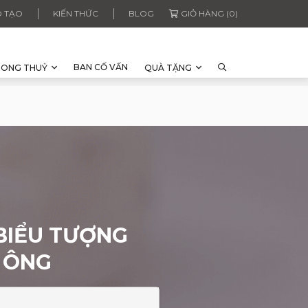
 TẠO
KIẾN THỨC
BLOG
GIỎ HÀNG (0)
BAN CỐ VẤN
HONG THUỶ
QUÀ TẶNG
BIỂU TƯỢNG
 ÔNG