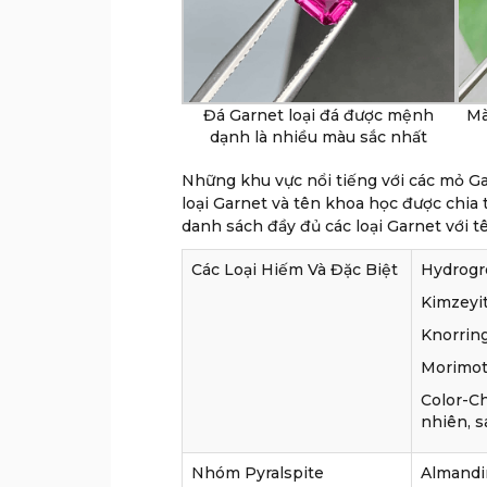
Đá Garnet loại đá được mệnh
Mà
dạnh là nhiều màu sắc nhất
Những khu vực nổi tiếng với các mỏ Ga
loại Garnet và tên khoa học được chia
danh sách đầy đủ các loại Garnet với 
Các Loại Hiếm Và Đặc Biệt
Hydrogro
Kimzeyit
Knorring
Morimoto
Color-Ch
nhiên, s
Nhóm Pyralspite
Almandi