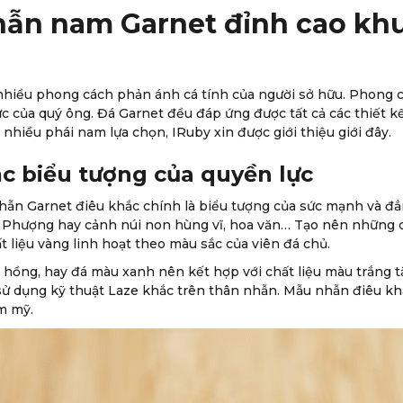
ẫn nam Garnet đỉnh cao khu
iều phong cách phản ánh cá tính của người sở hữu. Phong cá
ực của quý ông. Đá Garnet đều đáp ứng được tất cả các thiết
iều phái nam lựa chọn, IRuby xin được giới thiệu giới đây.
c biểu tượng của quyền lực
hẫn Garnet điêu khắc chính là biểu tượng của sức mạnh và đ
ng Phượng hay cảnh núi non hùng vĩ, hoa văn… Tạo nên những 
liệu vàng linh hoạt theo màu sắc của viên đá chủ.
 hồng, hay đá màu xanh nên kết hợp với chất liệu màu trắng 
ử dụng kỹ thuật Laze khắc trên thân nhẫn. Mẫu nhẫn điêu khắ
m mỹ.