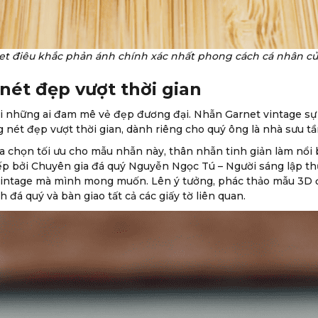
t điêu khắc phản ánh chính xác nhất phong cách cá nhân củ
nét đẹp vượt thời gian
i những ai đam mê vẻ đẹp đương đại. Nhẫn Garnet vintage sự 
nét đẹp vượt thời gian, dành riêng cho quý ông là nhà sưu tầm
ựa chọn tối ưu cho mẫu nhẫn này, thân nhẫn tinh giản làm nổi 
iếp bởi Chuyên gia đá quý Nguyễn Ngọc Tú – Người sáng lập t
 Vintage mà mình mong muốn. Lên ý tưởng, phác thảo mẫu 3D 
đá quý và bàn giao tất cả các giấy tờ liên quan.