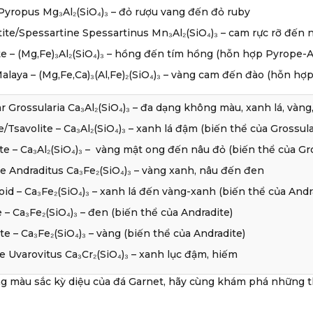
yropus Mg₃Al₂(SiO₄)₃ – đỏ rượu vang đến đỏ ruby
ite/Spessartine Spessartinus Mn₃Al₂(SiO₄)₃ – cam rực rỡ đến 
e – (Mg,Fe)₃Al₂(SiO₄)₃ – hồng đến tím hồng (hỗn hợp Pyrope-
alaya – (Mg,Fe,Ca)₃(Al,Fe)₂(SiO₄)₃ – vàng cam đến đào (hỗn hợ
r Grossularia Ca₃Al₂(SiO₄)₃ – đa dạng không màu, xanh lá, vàng
e/Tsavolite – Ca₃Al₂(SiO₄)₃ – xanh lá đậm (biến thể của Grossul
e – Ca₃Al₂(SiO₄)₃ – vàng mật ong đến nâu đỏ (biến thể của Gr
e Andraditus Ca₃Fe₂(SiO₄)₃ – vàng xanh, nâu đến đen
d – Ca₃Fe₂(SiO₄)₃ – xanh lá đến vàng-xanh (biến thể của Andr
 – Ca₃Fe₂(SiO₄)₃ – đen (biến thể của Andradite)
te – Ca₃Fe₂(SiO₄)₃ – vàng (biến thể của Andradite)
e Uvarovitus Ca₃Cr₂(SiO₄)₃ – xanh lục đậm, hiếm
ng màu sắc kỳ diệu của đá Garnet, hãy cùng khám phá những 