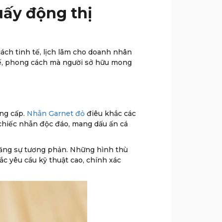
ấy động thị
ch tinh tế, lịch lãm cho doanh nhân
 kế, phong cách mà người sở hữu mong
ẳng cấp.
Nhẫn Garnet đỏ
điêu khắc các
chiếc nhẫn độc đáo, mang dấu ấn cá
tăng sự tương phản. Những hình thù
c yêu cầu kỹ thuật cao, chính xác