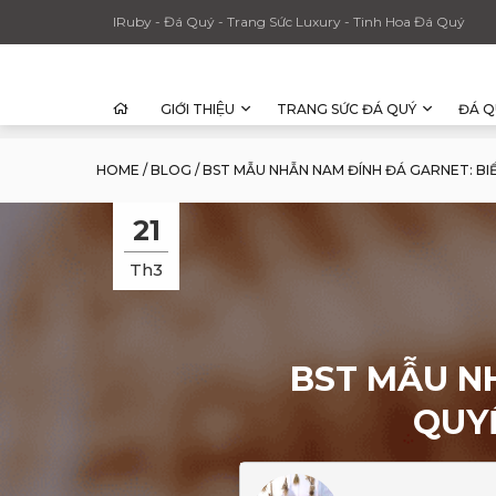
IRuby - Đá Quý - Trang Sức Luxury - Tinh Hoa Đá Quý
GIỚI THIỆU
TRANG SỨC ĐÁ QUÝ
ĐÁ Q
HOME
/
BLOG
/
BST MẪU NHẪN NAM ĐÍNH ĐÁ GARNET: BI
21
Th3
BST MẪU N
QUY