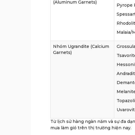
(Aluminum Garnets)
Pyrope P
Spessart
Rhodolit
Malaia/M
Nhóm Ugrandite (Calcium
Grossula
Garnets)
Tsavorit
Hessonit
Andradit
Demantoi
Melanite
Topazoli
Uvarovit
Từ lịch sử hàng ngàn năm và sự đa dạ
mưa làm gió trên thị trường hiện nay.