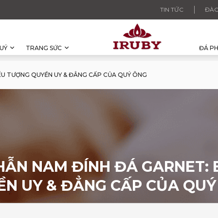
TIN TỨC
ĐÀO
UÝ
TRANG SỨC
ĐÁ P
ỂU TƯỢNG QUYỀN UY & ĐẲNG CẤP CỦA QUÝ ÔNG
HẪN NAM ĐÍNH ĐÁ GARNET: 
ỀN UY & ĐẲNG CẤP CỦA QUÝ