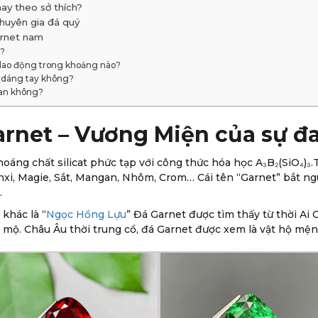
y theo sở thích?
huyên gia đá quý
arnet nam
g?
dao động trong khoảng nào?
 dáng tay không?
ian không?
arnet – Vương Miện của sự đa
áng chất silicat phức tạp với công thức hóa học A₃B₂(SiO₄)₃.T
nxi, Magie, Sắt, Mangan, Nhôm, Crom… Cái tên “Garnet” bắt ng
.
 khác là “
Ngọc Hồng Lựu
” Đá Garnet được tìm thấy từ thời Ai
 mộ. Châu Âu thời trung cổ, đá Garnet được xem là vật hộ mệnh