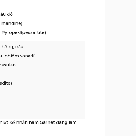
nâu đỏ
Almandine)
p Pyrope-Spessartite)
, hồng, nâu
ar, nhiễm vanadi)
ossular)
adite)
thiết kế nhẫn nam Garnet đang làm