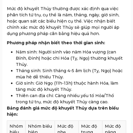
Mức độ khuyết Thủy thường được xác định qua việc
phân tích tứ trụ, cụ thể là năm, tháng, ngày, giờ sinh,
hoặc quan sát các biểu hiện cụ thể. Việc nhận biết
chính xác mức độ khuyết Thủy sẽ giúp mọi người áp
dụng phương pháp cân bằng hiệu quả hơn.
Phương pháp nhận biết theo thời gian sinh:
Năm sinh: Người sinh vào năm Hỏa vượng (can
Bính, Đinh) hoặc chi Hỏa (Tỵ, Ngọ) thường khuyết
Thủy.
Tháng sinh: Sinh tháng 4-5 âm lịch (Tỵ, Ngọ) hoặc
mùa hè dễ thiếu Thủy.
Giờ sinh: Giờ Ngọ (11h-13h) thuộc hành Hỏa, làm
tăng mức độ khuyết Thủy.
Thiên can địa chi: Càng nhiều yếu tố Hỏa/Thổ
trong tứ trụ, mức độ khuyết Thủy càng cao.
Bảng đánh giá mức độ khuyết Thủy dựa trên biểu
hiện:
Nhóm
Nhóm biểu
Mức độ
Mức độ
Mức độ
biểu
hiện
nhẹ
trung
nặng