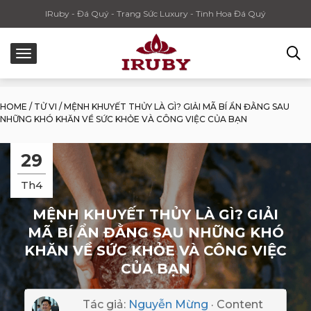
IRuby - Đá Quý - Trang Sức Luxury - Tinh Hoa Đá Quý
HOME
/
TỬ VI
/
MỆNH KHUYẾT THỦY LÀ GÌ? GIẢI MÃ BÍ ẨN ĐẰNG SAU
NHỮNG KHÓ KHĂN VỀ SỨC KHỎE VÀ CÔNG VIỆC CỦA BẠN
29
Th4
MỆNH KHUYẾT THỦY LÀ GÌ? GIẢI
MÃ BÍ ẨN ĐẰNG SAU NHỮNG KHÓ
KHĂN VỀ SỨC KHỎE VÀ CÔNG VIỆC
CỦA BẠN
Tác giả:
Nguyễn Mừng
· Content