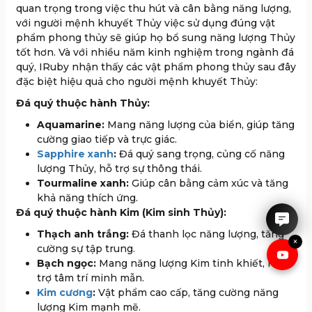
quan trọng trong việc thu hút và cân bằng năng lượng,
với người mệnh khuyết Thủy việc sử dụng đúng vật
phẩm phong thủy sẽ giúp họ bổ sung năng lượng Thủy
tốt hơn. Và với nhiều năm kinh nghiệm trong ngành đá
quý, IRuby nhận thấy các vật phẩm phong thủy sau đây
đặc biệt hiệu quả cho người mệnh khuyết Thủy:
Đá quý thuộc hành Thủy:
Aquamarine:
Mang năng lượng của biển, giúp tăng
cường giao tiếp và trực giác.
Sapphire xanh
:
Đá quý sang trọng, củng cố năng
IRUBY rất hân hạnh được tư
lượng Thủy, hỗ trợ sự thông thái.
vấn cho anh chị.
Tourmaline xanh:
Giúp cân bằng cảm xúc và tăng
khả năng thích ứng.
Đá quý thuộc hành Kim (Kim sinh Thủy):
Thạch anh trắng:
Đá thanh lọc năng lượng, tăng
×
cường sự tập trung.
Bạch ngọc:
Mang năng lượng Kim tinh khiết, hỗ
trợ tâm trí minh mẫn.
Kim cương
:
Vật phẩm cao cấp, tăng cường năng
lượng Kim mạnh mẽ.