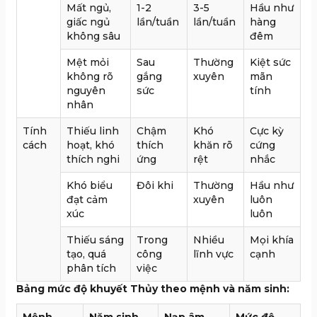
Mất ngủ,
1-2
3-5
Hầu như
giấc ngủ
lần/tuần
lần/tuần
hàng
không sâu
đêm
Mệt mỏi
Sau
Thường
Kiệt sức
không rõ
gắng
xuyên
mãn
nguyên
sức
tính
nhân
Tính
Thiếu linh
Chậm
Khó
Cực kỳ
cách
hoạt, khó
thích
khăn rõ
cứng
thích nghi
ứng
rệt
nhắc
Khó biểu
Đôi khi
Thường
Hầu như
đạt cảm
xuyên
luôn
xúc
luôn
Thiếu sáng
Trong
Nhiều
Mọi khía
tạo, quá
công
lĩnh vực
cạnh
phân tích
việc
Bảng mức độ khuyết Thủy theo mệnh và năm sinh:
Mệnh
Năm sinh
Nạp âm
Mức độ