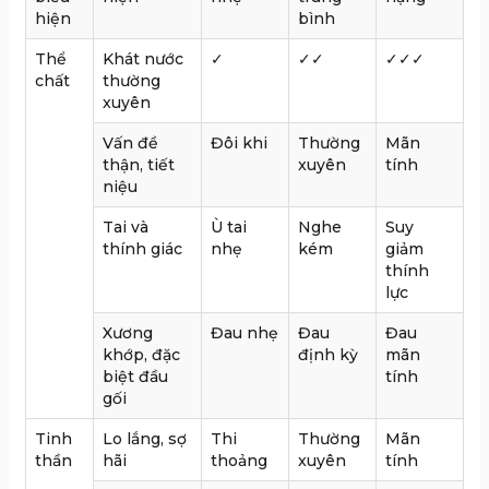
hiện
bình
Thể
Khát nước
✓
✓✓
✓✓✓
chất
thường
xuyên
Vấn đề
Đôi khi
Thường
Mãn
thận, tiết
xuyên
tính
niệu
Tai và
Ù tai
Nghe
Suy
thính giác
nhẹ
kém
giảm
thính
lực
Xương
Đau nhẹ
Đau
Đau
khớp, đặc
định kỳ
mãn
biệt đầu
tính
gối
Tinh
Lo lắng, sợ
Thi
Thường
Mãn
thần
hãi
thoảng
xuyên
tính