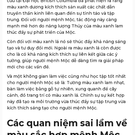
cứu tại Đại học British Columbia đã phát hiện ra rằng
màu xanh dương kích thích sản xuất các chất dẫn
truyền thần kinh liên quan đến sự tỉnh táo và tập
trung. Đối với người mệnh Mộc, tác động này càng
mạnh mẽ hơn do năng lượng Thủy của màu xanh lam
thúc đẩy sự phát triển của Mộc.
Còn đối với màu xanh lá nó sẽ thúc đẩy khả năng sáng
tạo và tư duy đổi mới. Ngoài ra màu xanh lá còn được
cho là có khả năng kích thích sự liên kết giữa các ý
tưởng, giúp người mệnh Mộc dễ dàng tìm ra giải pháp
mới cho các vấn đề.
Và một không gian làm việc cũng như học tập tốt nhất
cho người mệnh Mộc sẽ là: Tường màu xanh lam nhạt,
bàn làm việc bằng gỗ tự nhiên, xung quanh để cây
cảnh, đồ trang trí có màu xanh lá. Chính sự sự kết hợp
này đã tạo ra môi trường vừa thúc đẩy sự tập trung vừa
kích thích sáng tạo cho người mệnh Mộc.
Các quan niệm sai lầm về
màu sắc hợp mệnh Mộc