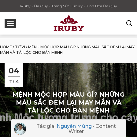
IRuby - Đá Quý - Trang Sức Luxury - Tinh Hoa Đá Quý
HOME
/
TỬ VI
/
MỆNH MỘC HỢP MÀU GÌ? NHỮNG MÀU SẮC ĐEM LẠI MAY
MẮN VÀ TÀI LỘC CHO BẢN MỆNH
04
Th4
MỆNH MỘC HỢP MÀU GÌ? NHỮNG
MÀU SẮC ĐEM LẠI MAY MẮN VÀ
TÀI LỘC CHO BẢN MỆNH
Tác giả:
Nguyễn Mừng
· Content
Writer