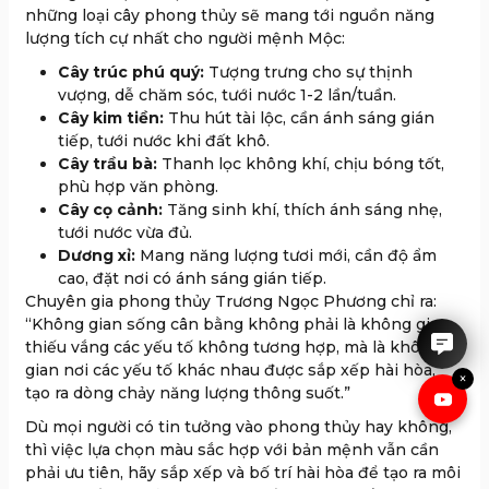
những loại cây phong thủy sẽ mang tới nguồn năng
lượng tích cự nhất cho người mệnh Mộc:
Cây trúc phú quý:
Tượng trưng cho sự thịnh
vượng, dễ chăm sóc, tưới nước 1-2 lần/tuần.
Cây kim tiền:
Thu hút tài lộc, cần ánh sáng gián
tiếp, tưới nước khi đất khô.
Cây trầu bà:
Thanh lọc không khí, chịu bóng tốt,
phù hợp văn phòng.
Cây cọ cảnh:
Tăng sinh khí, thích ánh sáng nhẹ,
tưới nước vừa đủ.
Dương xỉ:
Mang năng lượng tươi mới, cần độ ẩm
IRUBY rất hân hạnh được tư
cao, đặt nơi có ánh sáng gián tiếp.
vấn cho anh chị.
Chuyên gia phong thủy Trương Ngọc Phương chỉ ra:
“Không gian sống cân bằng không phải là không gian
thiếu vắng các yếu tố không tương hợp, mà là không
gian nơi các yếu tố khác nhau được sắp xếp hài hòa,
×
tạo ra dòng chảy năng lượng thông suốt.”
Dù mọi người có tin tưởng vào phong thủy hay không,
thì việc lựa chọn màu sắc hợp với bản mệnh vẫn cần
phải ưu tiên, hãy sắp xếp và bố trí hài hòa để tạo ra môi