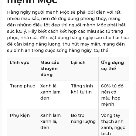
mệnh Mộc
Hàng ngày người mệnh Mộc sẽ phải đối diện với rất
nhiều màu sắc, nên để ứng dụng phong thủy, mang
đến những điều tốt đẹp thì người mệnh Mộc phải hết
sức lưu ý. Hãy biết cách kết hợp các màu sắc từ trang
phục, nhà cửa, đến vật dụng hàng ngày sao cho hài hòa
để cân bằng năng lượng, thu hút may mắn, mang đến
sự bình an trong cuộc sống hàng ngày. Cụ thể :
Lĩnh vực
Màu sắc
Lợi ích
Ứng dụng
khuyên
cụ thể
dùng
Trang phục
Xanh lá,
Tăng sinh
60% tủ đồ
xanh lam,
khí, tự tin
nên có
đen
màu hợp
mệnh
Phụ kiện
Xanh lam,
Bổ trợ
Vòng tay
xanh lá,
năng lượng
thạch anh
đen
xanh, ngọc
bích