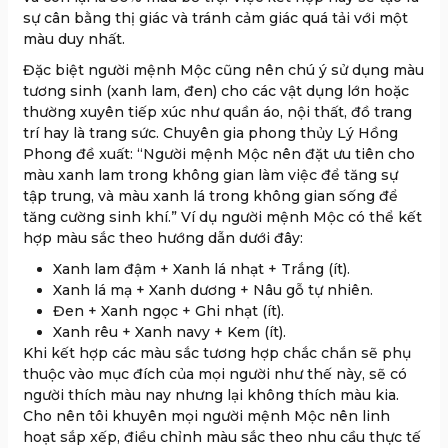
sự cân bằng thị giác và tránh cảm giác quá tải với một
màu duy nhất.
Đặc biệt người mệnh Mộc cũng nên chú ý sử dụng màu
tương sinh (xanh lam, đen) cho các vật dụng lớn hoặc
thường xuyên tiếp xúc như quần áo, nội thất, đồ trang
trí hay là trang sức. Chuyên gia phong thủy Lý Hồng
Phong đề xuất: “Người mệnh Mộc nên đặt ưu tiên cho
màu xanh lam trong không gian làm việc để tăng sự
tập trung, và màu xanh lá trong không gian sống để
tăng cường sinh khí.” Ví dụ người mệnh Mộc có thể kết
hợp màu sắc theo hướng dẫn dưới đây:
Xanh lam đậm + Xanh lá nhạt + Trắng (ít).
Xanh lá mạ + Xanh dương + Nâu gỗ tự nhiên.
Đen + Xanh ngọc + Ghi nhạt (ít).
Xanh rêu + Xanh navy + Kem (ít).
Khi kết hợp các màu sắc tương hợp chắc chắn sẽ phụ
thuộc vào mục đích của mọi người như thế này, sẽ có
người thích màu nay nhưng lại không thích màu kia.
Cho nên tôi khuyên mọi người mệnh Mộc nên linh
hoạt sắp xếp, điều chỉnh màu sắc theo nhu cầu thực tế