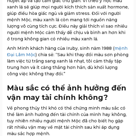
huyết áp và tạo cảm giác thư giãn. Vì theo y học màu
xanh lá sẽ giúp mọi người kích thích sản xuất hormone,
giúp điều hòa giấc ngủ và giảm stress. Đối với người
mệnh Mộc, màu xanh lá còn mang tới nguồn năng
lượng vô cùng tích cực. Điều này giải thích vì sao nhiều
người mệnh Mộc cảm thấy dễ chịu và bình an hơn khi
ở trong không gian có nhiều màu xanh lá.
Anh Minh khách hàng của Iruby, sinh năm 1988 (
mệnh
Đại Lâm Mộc
) chia sẻ: “Sau khi thay đổi màu sơn phòng
làm việc từ trắng sang xanh lá nhạt, tôi cảm thấy tập
trung hơn và ít căng thẳng hơn hẳn, dù khối lượng
công việc không thay đổi.”
Màu sắc có thể ảnh hưởng đến
vận may tài chính không?
Về phong thủy thì khó có thể chứng minh màu sắc có
thể làm ảnh hưởng đến tài chính của mình hay không,
tuy nhiên nhiều người mệnh Mộc đã cho biết họ gặp
rất nhiều vận may về mặt tài chính sau khi áp dụng
màu sắc hợp mệnh.