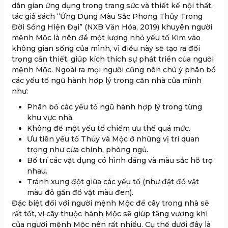
dân gian ứng dụng trong trang sức và thiết kế nội thất,
tác giả sách “Ứng Dụng Màu Sắc Phong Thủy Trong
Đời Sống Hiện Đại” (NXB Văn Hóa, 2019) khuyên người
mệnh Mộc là nên để một lượng nhỏ yếu tố Kim vào
không gian sống của mình, vì điều này sẽ tạo ra đối
trọng cần thiết, giúp kích thích sự phát triển của người
mệnh Mộc. Ngoài ra mọi người cũng nên chú ý phân bổ
các yếu tố ngũ hành hợp lý trong căn nhà của mình
như:
Phân bố các yếu tố ngũ hành hợp lý trong từng
khu vực nhà.
Không để một yếu tố chiếm ưu thế quá mức.
Ưu tiên yếu tố Thủy và Mộc ở những vị trí quan
trọng như cửa chính, phòng ngủ.
Bố trí các vật dụng có hình dáng và màu sắc hỗ trợ
nhau.
Tránh xung đột giữa các yếu tố (như đặt đồ vật
màu đỏ gần đồ vật màu đen).
Đặc biệt đối với người mệnh Mộc để cây trong nhà sẽ
rất tốt, vì cây thuộc hành Mộc sẽ giúp tăng vượng khí
của người mệnh Mộc nên rất nhiều. Cụ thể dưới đây là