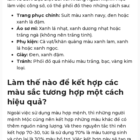
làm việc công sở, có thể phối đồ theo những cách sau:
Trang phục chính:
Suit màu xanh navy, đen hoặc
xanh lá đậm.
Áo sơ mi:
Xanh lá nhạt, xanh dương nhạt hoặc
trắng ngà (không nên trắng tinh).
Phụ kiện:
Cà vạt/khăn quàng màu xanh lam, xanh
lá hoặc xanh ngọc.
Giày:
Đen, xanh đậm.
Tránh:
Phối đồ quá nhiều màu trắng, bạc, vàng kim
loại.
Làm thế nào để kết hợp các
màu sắc tương hợp một cách
hiệu quả?
Ngoài việc sử dụng màu hợp mệnh, thì những người
mệnh Mộc cũng nên kết hợp những màu khác để có
thêm nguồn năng lượng. Và theo nguyên tắc thì nên
kết hợp 70-30, tức là sử dụng 70% là màu tương sinh
và còn lại là 30% màu bổ trợ. Việc kết hợp này sẽ tạo ra