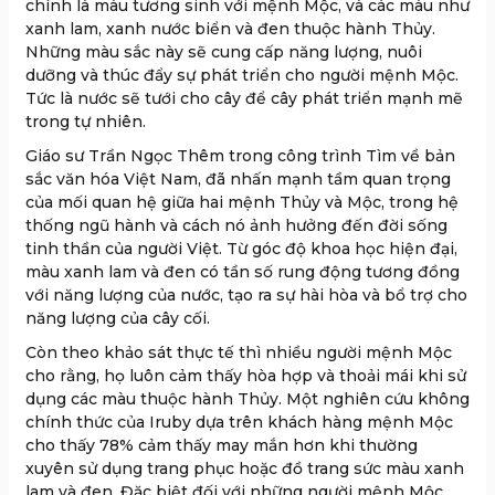
chính là màu tương sinh với mệnh Mộc, và các màu như
xanh lam, xanh nước biển và đen thuộc hành Thủy.
Những màu sắc này sẽ cung cấp năng lượng, nuôi
dưỡng và thúc đẩy sự phát triển cho người mệnh Mộc.
Tức là nước sẽ tưới cho cây để cây phát triển mạnh mẽ
trong tự nhiên.
Giáo sư Trần Ngọc Thêm trong công trình Tìm về bản
sắc văn hóa Việt Nam, đã nhấn mạnh tầm quan trọng
của mối quan hệ giữa hai mệnh Thủy và Mộc, trong hệ
thống ngũ hành và cách nó ảnh hưởng đến đời sống
tinh thần của người Việt. Từ góc độ khoa học hiện đại,
màu xanh lam và đen có tần số rung động tương đồng
với năng lượng của nước, tạo ra sự hài hòa và bổ trợ cho
năng lượng của cây cối.
Còn theo khảo sát thực tế thì nhiều người mệnh Mộc
cho rằng, họ luôn cảm thấy hòa hợp và thoải mái khi sử
dụng các màu thuộc hành Thủy. Một nghiên cứu không
chính thức của Iruby dựa trên khách hàng mệnh Mộc
cho thấy 78% cảm thấy may mắn hơn khi thường
xuyên sử dụng trang phục hoặc đồ trang sức màu xanh
lam và đen. Đặc biệt đối với những người mệnh Mộc