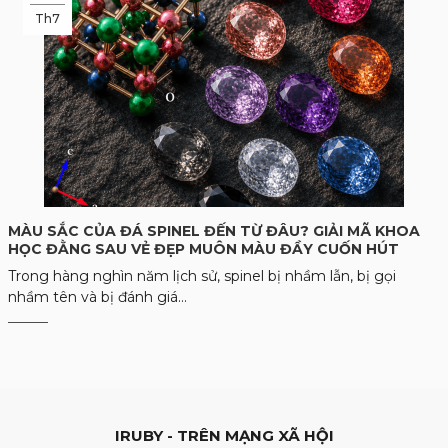
Th7
MÀU SẮC CỦA ĐÁ SPINEL ĐẾN TỪ ĐÂU? GIẢI MÃ KHOA
HỌC ĐẰNG SAU VẺ ĐẸP MUÔN MÀU ĐẦY CUỐN HÚT
Trong hàng nghìn năm lịch sử, spinel bị nhầm lẫn, bị gọi
nhầm tên và bị đánh giá...
IRUBY - TRÊN MẠNG XÃ HỘI