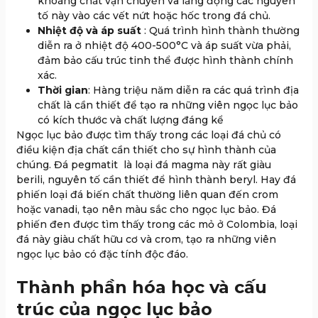
khoáng chất vận chuyển và lắng đọng các nguyên
tố này vào các vết nứt hoặc hốc trong đá chủ.
Nhiệt độ và áp suất
: Quá trình hình thành thường
diễn ra ở nhiệt độ 400-500°C và áp suất vừa phải,
đảm bảo cấu trúc tinh thể được hình thành chính
xác.
Thời gian
: Hàng triệu năm diễn ra các quá trình địa
chất là cần thiết để tạo ra những viên ngọc lục bảo
có kích thước và chất lượng đáng kể
Ngọc lục bảo được tìm thấy trong các loại đá chủ có
điều kiện địa chất cần thiết cho sự hình thành của
chúng.
Đá pegmatit
là loại đá magma này rất giàu
berili, nguyên tố cần thiết để hình thành beryl. Hay đ
á
phiến
loại đá biến chất thường liên quan đến crom
hoặc vanadi, tạo nên màu sắc cho ngọc lục bảo.
Đá
phiến đen
được tìm thấy trong các mỏ ở Colombia, loại
đá này giàu chất hữu cơ và crom, tạo ra những viên
ngọc lục bảo có đặc tính độc đáo.
Thành phần hóa học và cấu
trúc của ngọc lục bảo