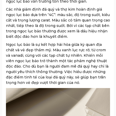
ngọc lục bảo vẫn trường tồn theo thời gian.
Các nhà giám định đá quý và thợ kim hoàn định giá
ngọc lục bảo dựa trên “4C”: màu sắc, độ trong suốt, kiểu
cắt và trọng lượng carat. Màu sắc có tầm quan trọng cao
nhất, tiếp theo là độ trong suốt. Bởi vì các tạp chất bên
trong ngọc lục bảo thường được xem là dấu hiệu nhận
biết độc đáo hơn là khuyết điểm.
Ngọc lục bảo là sự kết hợp hài hòa giữa kỳ quan địa
chất và vẻ đẹp thẩm mỹ. Màu xanh lục rực rỡ, từ crom
và vanadi, cùng với các tạp chất tự nhiên. Khiến mỗi
viên ngọc lục bảo trở thành một tác phẩm nghệ thuật
độc đáo. Cho dù bạn là người đam mê đá quý hay chỉ là
người yêu thích thông thường. Việc hiểu được những
đặc điểm tinh tế của loại đá quý này, sẽ giúp bạn trân
trọng hơn vẻ đẹp vượt thời gian của nó.