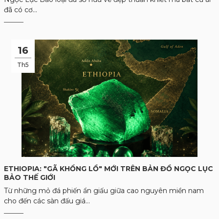
đã có cơ...
16
Th5
ETHIOPIA: "GÃ KHỔNG LỒ" MỚI TRÊN BẢN ĐỒ NGỌC LỤC
BẢO THẾ GIỚI
Từ những mỏ đá phiến ẩn giấu giữa cao nguyên miền nam
cho đến các sàn đấu giá...