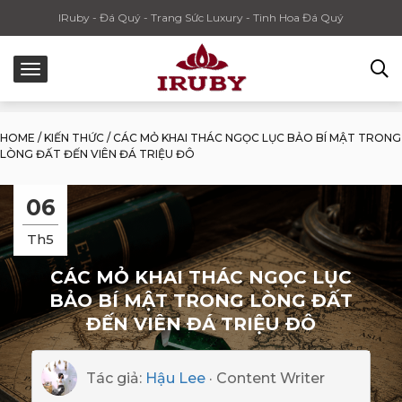
IRuby - Đá Quý - Trang Sức Luxury - Tinh Hoa Đá Quý
HOME
/
KIẾN THỨC
/
CÁC MỎ KHAI THÁC NGỌC LỤC BẢO BÍ MẬT TRONG
LÒNG ĐẤT ĐẾN VIÊN ĐÁ TRIỆU ĐÔ
06
Th5
CÁC MỎ KHAI THÁC NGỌC LỤC
BẢO BÍ MẬT TRONG LÒNG ĐẤT
ĐẾN VIÊN ĐÁ TRIỆU ĐÔ
Tác giả:
Hậu Lee
· Content Writer