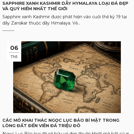
SAPPHIRE XANH KASHMIR DÃY HYMALAYA LOẠI ĐÁ ĐẸP
VÀ QUÝ HIẾM NHẤT THẾ GIỚI
Sapphire xanh Kashmir được phát hiện vào cuối thế kỷ 19 tại
dãy Zanskar thuộc dãy Himalaya. Vẻ...
06
Th5
CÁC MỎ KHAI THÁC NGỌC LỤC BẢO BÍ MẬT TRONG
LÒNG ĐẤT ĐẾN VIÊN ĐÁ TRIỆU ĐÔ
Ngọc Lục Bảo loại đá sở hữu vẻ đẹp thuần khiết mà bất cứ ai