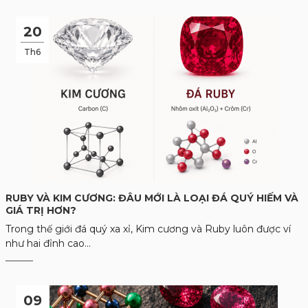
20
Th6
RUBY VÀ KIM CƯƠNG: ĐÂU MỚI LÀ LOẠI ĐÁ QUÝ HIẾM VÀ
GIÁ TRỊ HƠN?
Trong thế giới đá quý xa xỉ, Kim cương và Ruby luôn được ví
như hai đỉnh cao...
09