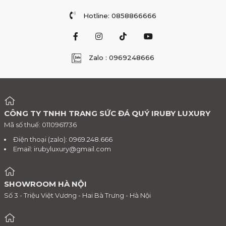
Hotline: 0858866666
Zalo : 0969248666
CÔNG TY TNHH TRANG SỨC ĐÁ QUÝ IRUBY LUXURY
Mã số thuế: 0110961736
Điện thoại (zalo): 0969.248.666
Email:
irubyluxury@gmail.com
SHOWROOM HÀ NỘI
Số 3 - Triệu Việt Vương - Hai Bà Trưng - Hà Nội