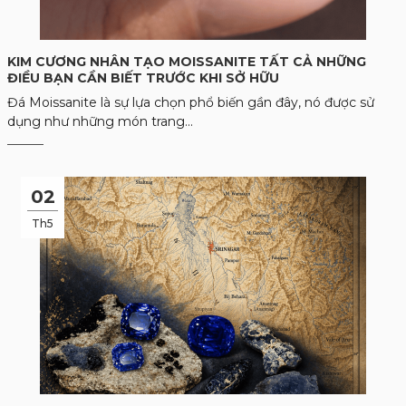
KIM CƯƠNG NHÂN TẠO MOISSANITE TẤT CẢ NHỮNG
ĐIỀU BẠN CẦN BIẾT TRƯỚC KHI SỞ HỮU
Đá Moissanite là sự lựa chọn phổ biến gần đây, nó được sử
dụng như những món trang...
02
Th5