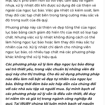
Mặc dù ít phổ biến hơn so với việc tẩm dầu và ngâm
nhựa, xử lý nhiệt đôi khi được sử dụng để cải thiện vẻ
ngoài của ngọc lục bảo.
Việc gia nhiệt có kiểm soát, làm
thay đổi các tạp chất bên trong tăng cường màu sắc và
độ trong suốt của đá quý.
Phương pháp này cải thiện vẻ đẹp tổng thể của ngọc
lục bảo bằng cách giảm độ hiển thị của một số loại tạp
chất. Nhưng v
iệc xử lý nhiệt không đúng cách có thể
làm hỏng ngọc lục bảo hoặc làm thay đổi màu sắc tự
nhiên của nó.
Xử lý nhiệt chỉ dành cho những viên
ngọc lục bảo, có nhiều tạp chất mà các phương pháp
khác không thể xử lý hiệu quả.
Các phương pháp xử lý làm đẹp ngọc lục bảo đóng
vai trò thiết yếu, trong việc chuẩn bị những viên đá
quý này cho thị trường. Cho dù sử dụng phương pháp
nào đều làm nổi bật vẻ đẹp tự nhiên của ngọc lục
bảo. Đồng thời đảm bảo sức hấp dẫn của chúng đối
với các nhà sưu tập và người mua. Sự minh bạch về
các phương pháp xử lý vẫn là điều cần thiết, để duy
trì niềm tin và giá trị trong ngành công nghiệp đá
quý. Tại IRUBY chúng tôi luôn minh bạch về nguồn