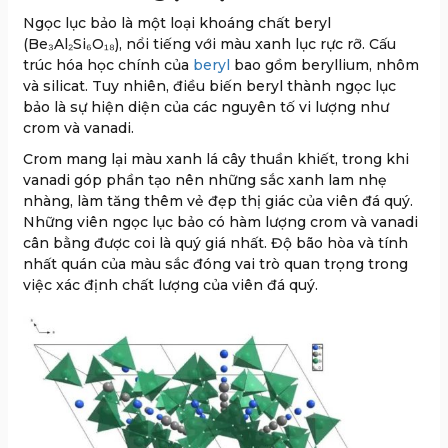
Ngọc lục bảo là một loại khoáng chất beryl
(Be₃Al₂Si₆O₁₈), nổi tiếng với màu xanh lục rực rỡ. Cấu
trúc hóa học chính của
beryl
bao gồm beryllium, nhôm
và silicat. Tuy nhiên, điều biến beryl thành ngọc lục
bảo là sự hiện diện của các nguyên tố vi lượng như
crom và vanadi.
Crom mang lại màu xanh lá cây thuần khiết, trong khi
vanadi góp phần tạo nên những sắc xanh lam nhẹ
nhàng, làm tăng thêm vẻ đẹp thị giác của viên đá quý.
Những viên ngọc lục bảo có hàm lượng crom và vanadi
cân bằng được coi là quý giá nhất. Độ bão hòa và tính
nhất quán của màu sắc đóng vai trò quan trọng trong
việc xác định chất lượng của viên đá quý.